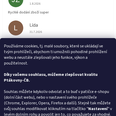
Hodnocení obchodu je 5 z 5 hvězdiček.
1.8.2026
Rychlé dodání zboží super
Lída
L
Hodnocení obchodu je 5 z 5 hvězdiček.
31.7.2026
Velmi rychlé vyřízení objednávky
Používáme cookies, tj. malé soubory, které se ukládají ve
tvým prohlížeči, abychom ti umožnili pohodlné prohlížení
renata svačinová
RS
webu a neustále zlepšovali jeho funkce, výkon a
Hodnocení obchodu je 5 z 5 hvězdiček.
31.7.2026
použitelnost.
Vše v pořádku. Super komunikace. Rychlé dodání
Díky vašemu souhlasu, můžeme zlepšovat kvalitu
Ptákovny-ČB.
Zobrazit další hodnocení
Z
Souhlas můžete kdykoliv odvolat a to buď v patičce e-shopu
á
(dolní část webu), nebo v nastavení svého prohlížeče
Způsob ověřování recenzí
p
(Chrome, Explorer, Opera, Firefox a další). Stejně tak můžete
a
svůj souhlas modifikovat kliknutím na tlačítko "
Nastavení
" v
t
levém dolním rohu a povolit jen to, co považujete za vhodné.