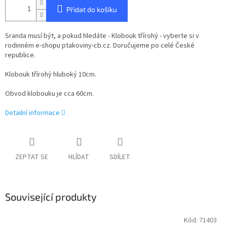
Přidat do košíku
Sranda musí být, a pokud hledáte - Klobouk třírohý - vyberte si v
rodinném e-shopu ptakoviny-cb.cz. Doručujeme po celé České
republice.
Klobouk třírohý hluboký 10cm.
Obvod klobouku je cca 60cm.
Detailní informace
ZEPTAT SE
HLÍDAT
SDÍLET
Související produkty
Kód:
71403