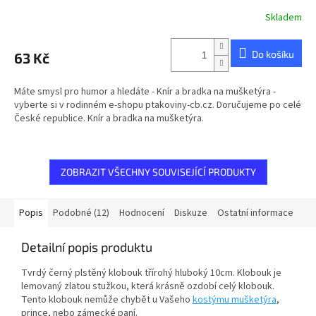
Skladem
Průměrné
hodnocení
produktu
Do košíku
63 Kč
je
5,0
z
Máte smysl pro humor a hledáte - Knír a bradka na mušketýra -
5
vyberte si v rodinném e-shopu ptakoviny-cb.cz. Doručujeme po celé
hvězdiček.
České republice. Knír a bradka na mušketýra.
ZOBRAZIT VŠECHNY SOUVISEJÍCÍ PRODUKTY
Popis
Podobné (12)
Hodnocení
Diskuze
Ostatní informace
Detailní popis produktu
Tvrdý černý plstěný klobouk třírohý hluboký 10cm. Klobouk je
lemovaný zlatou stužkou, která krásně ozdobí celý klobouk.
Tento klobouk nemůže chybět u Vašeho
kostýmu mušketýra
,
prince, nebo zámecké paní.