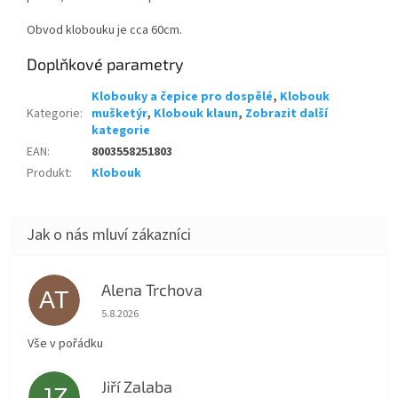
Obvod klobouku je cca 60cm.
Doplňkové parametry
Klobouky a čepice pro dospělé
,
Klobouk
Kategorie
:
mušketýr
,
Klobouk klaun
,
Zobrazit další
kategorie
EAN
:
8003558251803
Produkt
:
Klobouk
Alena Trchova
AT
Hodnocení obchodu je 5 z 5 hvězdiček.
5.8.2026
Vše v pořádku
Jiří Zalaba
JZ