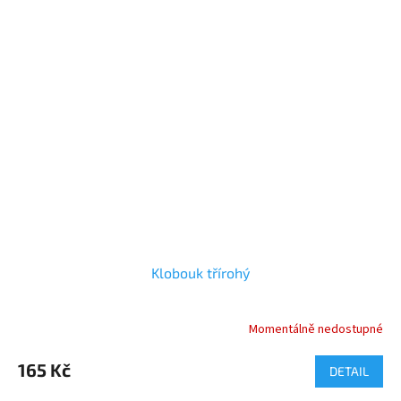
Klobouk třírohý
Momentálně nedostupné
Průměrné
hodnocení
produktu
165 Kč
DETAIL
je
4,3