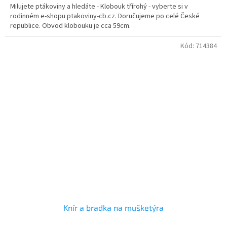
Milujete ptákoviny a hledáte - Klobouk třírohý - vyberte si v
z
rodinném e-shopu ptakoviny-cb.cz. Doručujeme po celé České
5
republice. Obvod klobouku je cca 59cm.
hvězdiček.
Kód:
714384
Knír a bradka na mušketýra