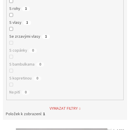
S rohy
1
S vlasy
1
Se zrzavými vlasy
1
S copánky
0
S bambulkama
0
S kopretinou
0
Na pití
0
VYMAZAT FILTRY
Položek k zobrazení:
1
V