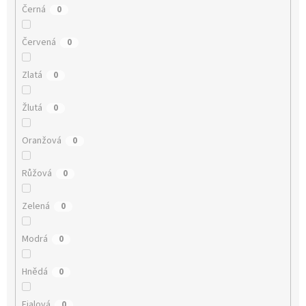
Černá
0
Červená
0
Zlatá
0
Žlutá
0
Oranžová
0
Růžová
0
Zelená
0
Modrá
0
Hnědá
0
Fialová
0