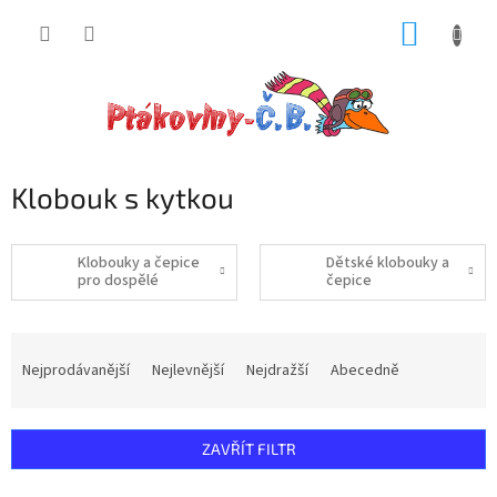
Přejít
NÁKUP
na
obsah
KOŠÍK
Klobouk s kytkou
Klobouky a čepice
Dětské klobouky a
pro dospělé
čepice
Ř
a
Nejprodávanější
Nejlevnější
Nejdražší
Abecedně
z
e
n
ZAVŘÍT FILTR
í
p