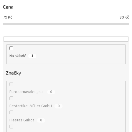
r
Cena
o
d
79
Kč
80
Kč
u
k
t
ů
Na skladě
1
Značky
Eurocarnavales, s.a.
0
Festartikel-Müller GmbH
0
Fiestas Guirca
0