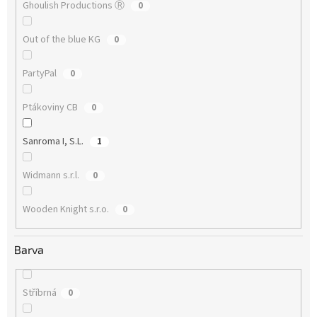
Ghoulish Productions Ⓡ
0
Out of the blue KG
0
PartyPal
0
Ptákoviny CB
0
Sanroma I, S.L.
1
Widmann s.r.l.
0
Wooden Knight s.r.o.
0
Barva
Stříbrná
0