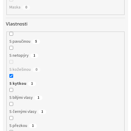
Maska
0
Vlastnosti
S pavučinou
5
S netopýry
1
S kožešinou
0
S kytkou
1
S bílými vlasy
1
S černými vlasy
1
S přezkou
1