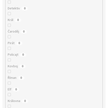
Detektiv
0
Král
0
Čaroděj
0
Pirát
0
Policajt
0
Kovboj
0
Říman
0
Elf
0
Královna
0