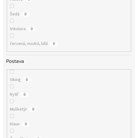
Šedá
0
trikolora
0
červená, modrá, bílá
0
Postava
Viking
0
Rytíř
0
Mušketýr
0
Klaun
0