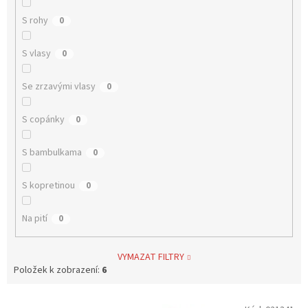
S rohy
0
S vlasy
0
Se zrzavými vlasy
0
S copánky
0
S bambulkama
0
S kopretinou
0
Na pití
0
VYMAZAT FILTRY
Položek k zobrazení:
6
V