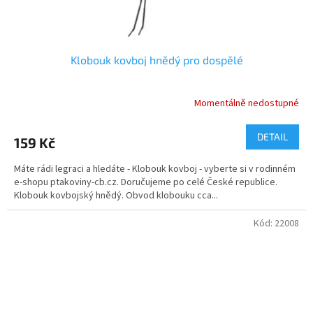
Klobouk kovboj hnědý pro dospělé
Momentálně nedostupné
Průměrné
hodnocení
produktu
DETAIL
159 Kč
je
5,0
Máte rádi legraci a hledáte - Klobouk kovboj - vyberte si v rodinném
z
e-shopu ptakoviny-cb.cz. Doručujeme po celé České republice.
5
Klobouk kovbojský hnědý. Obvod klobouku cca...
hvězdiček.
Kód:
22008