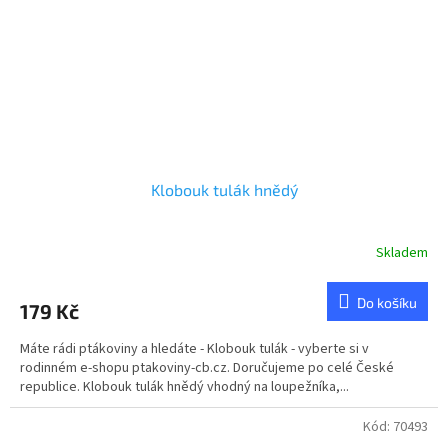
Klobouk tulák hnědý
Skladem
Průměrné
hodnocení
produktu
Do košíku
179 Kč
je
5,0
Máte rádi ptákoviny a hledáte - Klobouk tulák - vyberte si v
z
rodinném e-shopu ptakoviny-cb.cz. Doručujeme po celé České
5
republice. Klobouk tulák hnědý vhodný na loupežníka,...
hvězdiček.
Kód:
70493