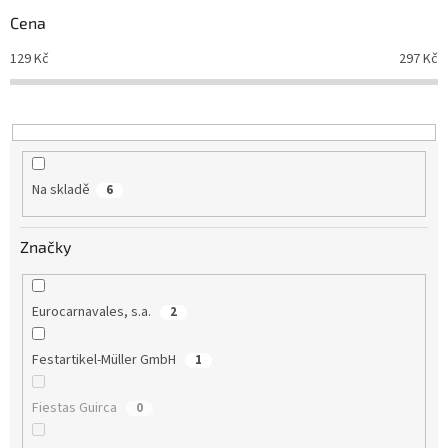
r
Cena
o
d
129
Kč
297
Kč
u
k
t
ů
Na skladě
6
Značky
Eurocarnavales, s.a.
2
Festartikel-Müller GmbH
1
Fiestas Guirca
0