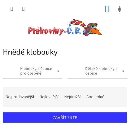
Přejít
NÁKUP
na
obsah
KOŠÍK
Hnědé klobouky
Klobouky a čepice
Dětské klobouky a
pro dospělé
čepice
Ř
a
Nejprodávanější
Nejlevnější
Nejdražší
Abecedně
z
e
n
ZAVŘÍT FILTR
í
p