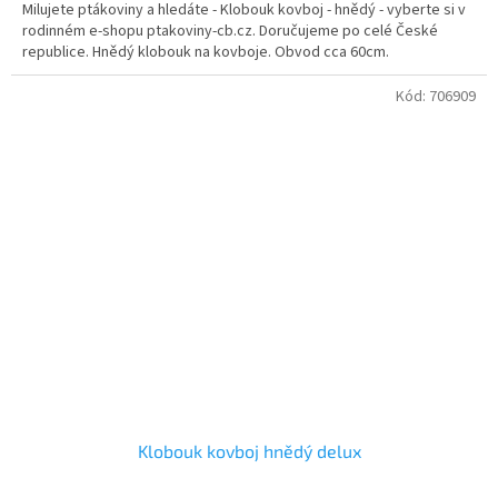
Milujete ptákoviny a hledáte - Klobouk kovboj - hnědý - vyberte si v
rodinném e-shopu ptakoviny-cb.cz. Doručujeme po celé České
republice. Hnědý klobouk na kovboje. Obvod cca 60cm.
Kód:
706909
Klobouk kovboj hnědý delux