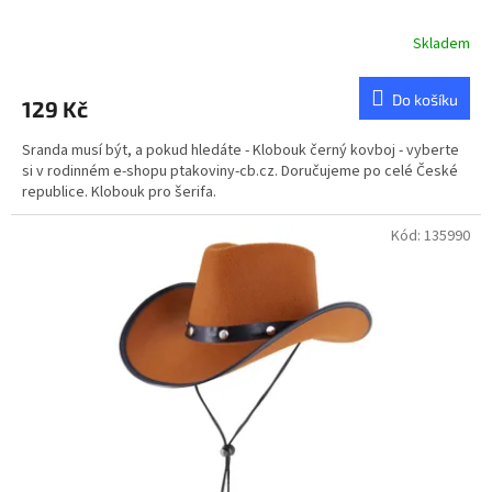
Skladem
Průměrné
hodnocení
produktu
Do košíku
129 Kč
je
5,0
Sranda musí být, a pokud hledáte - Klobouk černý kovboj - vyberte
z
si v rodinném e-shopu ptakoviny-cb.cz. Doručujeme po celé České
5
republice. Klobouk pro šerifa.
hvězdiček.
Kód:
135990