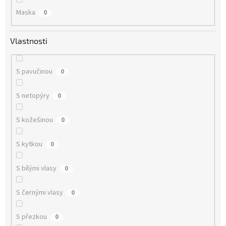
Maska
0
Vlastnosti
S pavučinou
0
S netopýry
0
S kožešinou
0
S kytkou
0
S bílými vlasy
0
S černými vlasy
0
S přezkou
0