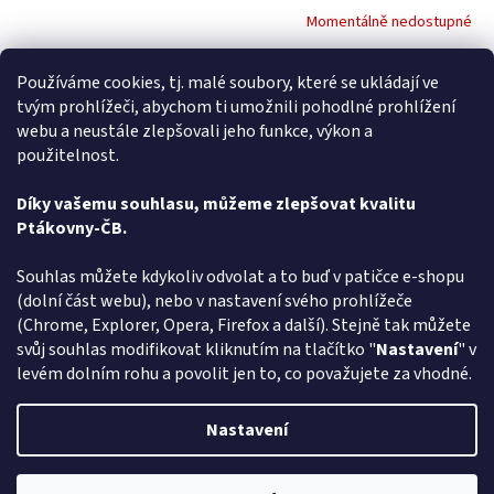
Momentálně nedostupné
DETAIL
297 Kč
Používáme cookies, tj. malé soubory, které se ukládají ve
tvým prohlížeči, abychom ti umožnili pohodlné prohlížení
Máte rádi legraci a hledáte - Klobouk kovboj - vyberte si v rodinném
webu a neustále zlepšovali jeho funkce, výkon a
e-shopu ptakoviny-cb.cz. Doručujeme po celé České republice.
použitelnost.
Krásně zpracovaný hnědý kovbojský klobouk...
Díky vašemu souhlasu, můžeme zlepšovat kvalitu
6
položek celkem
Ptákovny-ČB.
O
v
l
Z
Souhlas můžete kdykoliv odvolat a to buď v patičce e-shopu
á
á
(dolní část webu), nebo v nastavení svého prohlížeče
Způsob ověřování recenzí
d
p
(Chrome, Explorer, Opera, Firefox a další). Stejně tak můžete
a
a
svůj souhlas modifikovat kliknutím na tlačítko "
Nastavení
" v
c
t
levém dolním rohu a povolit jen to, co považujete za vhodné.
í
í
p
Vytvořil Shoptet
r
Nastavení
v
k
y
Copyright 2026
Ptákoviny-CB
. Všechna práva vyhrazena.
Upravit