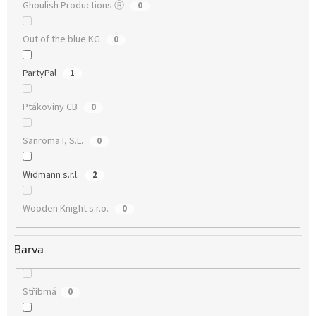
Ghoulish Productions Ⓡ
0
Out of the blue KG
0
PartyPal
1
Ptákoviny CB
0
Sanroma I, S.L.
0
Widmann s.r.l.
2
Wooden Knight s.r.o.
0
Barva
Stříbrná
0