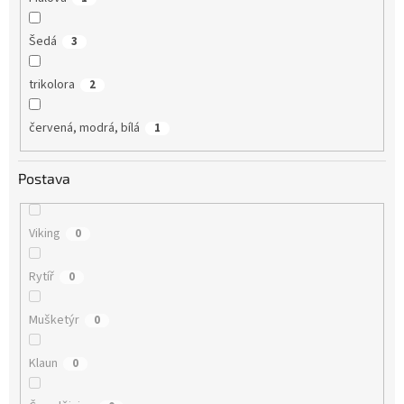
Šedá
3
trikolora
2
červená, modrá, bílá
1
Postava
Viking
0
Rytíř
0
Mušketýr
0
Klaun
0