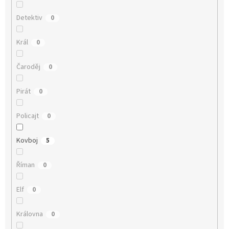
Detektiv
0
Král
0
Čaroděj
0
Pirát
0
Policajt
0
Kovboj
5
Říman
0
Elf
0
Královna
0