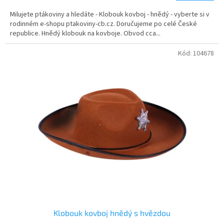
5,0
Milujete ptákoviny a hledáte - Klobouk kovboj - hnědý - vyberte si v
z
rodinném e-shopu ptakoviny-cb.cz. Doručujeme po celé České
5
republice. Hnědý klobouk na kovboje. Obvod cca...
hvězdiček.
Kód:
104678
Klobouk kovboj hnědý s hvězdou