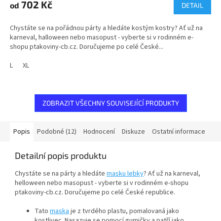
702 Kč
od
DETAIL
Chystáte se na pořádnou párty a hledáte kostým kostry? Ať už na
karneval, halloween nebo masopust - vyberte si v rodinném e-
shopu ptakoviny-cb.cz. Doručujeme po celé České...
L
XL
ZOBRAZIT VŠECHNY SOUVISEJÍCÍ PRODUKTY
Popis
Podobné (12)
Hodnocení
Diskuze
Ostatní informace
Detailní popis produktu
Chystáte se na párty a hledáte
masku lebky
? Ať už na karneval,
helloween nebo masopust - vyberte si v rodinném e-shopu
ptakoviny-cb.cz. Doručujeme po celé České republice.
Tato
maska
je
z tvrdého plastu, pomalovaná jako
kostlivec. Nasazuje se pomocí gumičky a patří jako