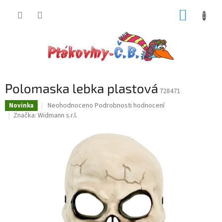
Přejít
NÁKUP
na
obsah
KOŠÍK
Polomaska lebka plastová
728471
Průměrné
Neohodnoceno
Podrobnosti hodnocení
Novinka
hodnocení
Značka:
Widmann s.r.l.
produktu
je
0,0
z
5
hvězdiček.