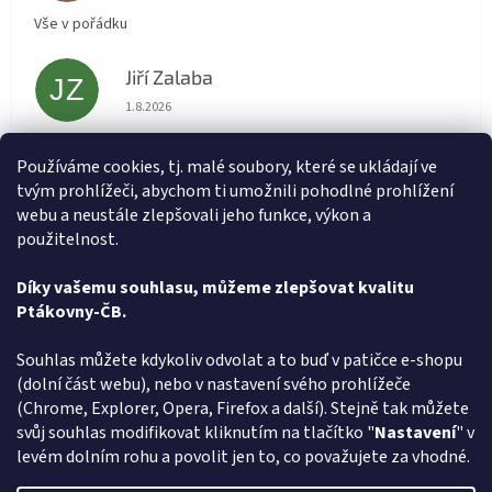
Vše v pořádku
Jiří Zalaba
JZ
Hodnocení obchodu je 5 z 5 hvězdiček.
1.8.2026
Rychlé dodání zboží super
Používáme cookies, tj. malé soubory, které se ukládají ve
tvým prohlížeči, abychom ti umožnili pohodlné prohlížení
Lída
L
webu a neustále zlepšovali jeho funkce, výkon a
Hodnocení obchodu je 5 z 5 hvězdiček.
31.7.2026
použitelnost.
Velmi rychlé vyřízení objednávky
Díky vašemu souhlasu, můžeme zlepšovat kvalitu
Ptákovny-ČB.
Zobrazit další hodnocení
Z
Souhlas můžete kdykoliv odvolat a to buď v patičce e-shopu
á
(dolní část webu), nebo v nastavení svého prohlížeče
Způsob ověřování recenzí
p
(Chrome, Explorer, Opera, Firefox a další). Stejně tak můžete
a
svůj souhlas modifikovat kliknutím na tlačítko "
Nastavení
" v
t
levém dolním rohu a povolit jen to, co považujete za vhodné.
í