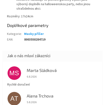
výborný doplněk na halloweenskou party, nebo jinou
strašidelnou akci.
Rozměry: 17x24cm
Doplňkové parametry
Kategorie
:
Masky příšer
EAN
:
8003558284719
Marta Sládková
MS
Hodnocení obchodu je 5 z 5 hvězdiček.
6.8.2026
Rychlé doručení
Alena Trchova
AT
Hodnocení obchodu je 5 z 5 hvězdiček.
5.8.2026