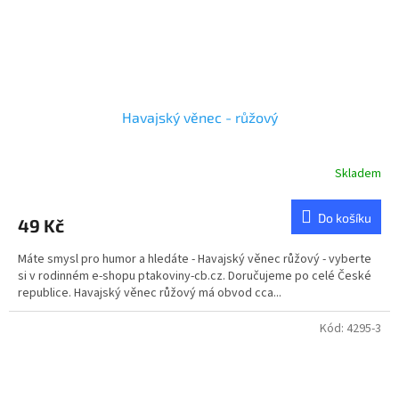
Havajský věnec - růžový
Skladem
Do košíku
49 Kč
Máte smysl pro humor a hledáte - Havajský věnec růžový - vyberte
si v rodinném e-shopu ptakoviny-cb.cz. Doručujeme po celé České
republice. Havajský věnec růžový má obvod cca...
Kód:
4295-3