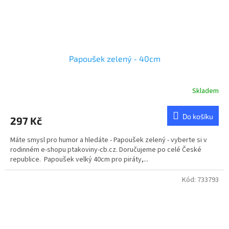
Papoušek zelený - 40cm
Skladem
Do košíku
297 Kč
Máte smysl pro humor a hledáte - Papoušek zelený - vyberte si v
rodinném e-shopu ptakoviny-cb.cz. Doručujeme po celé České
republice. Papoušek velký 40cm pro piráty,...
Kód:
733793