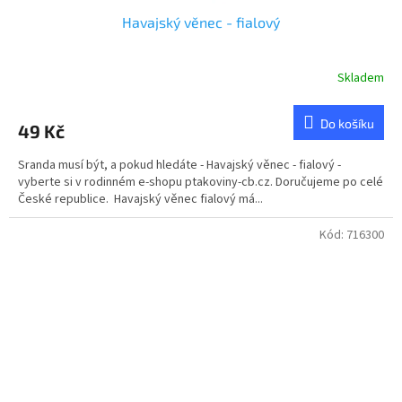
Havajský věnec - fialový
Skladem
Do košíku
49 Kč
Sranda musí být, a pokud hledáte - Havajský věnec - fialový -
vyberte si v rodinném e-shopu ptakoviny-cb.cz. Doručujeme po celé
České republice. Havajský věnec fialový má...
Kód:
716300