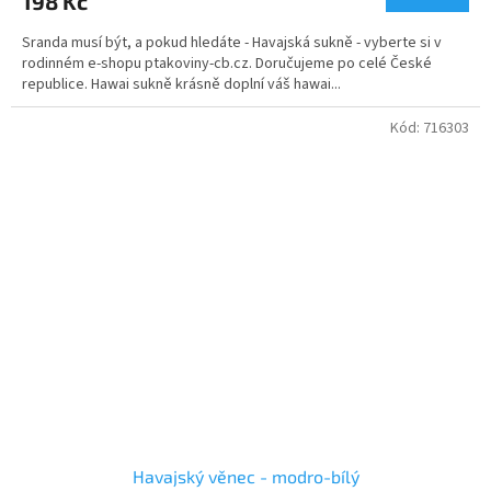
198 Kč
Sranda musí být, a pokud hledáte - Havajská sukně - vyberte si v
rodinném e-shopu ptakoviny-cb.cz. Doručujeme po celé České
republice. Hawai sukně krásně doplní váš hawai...
Kód:
716303
Havajský věnec - modro-bílý