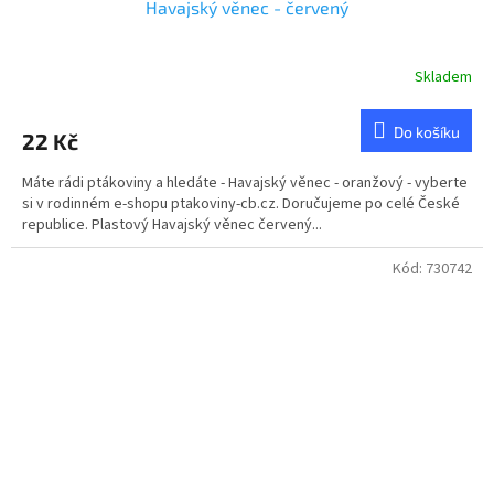
Havajský věnec - červený
Skladem
Do košíku
22 Kč
Máte rádi ptákoviny a hledáte - Havajský věnec - oranžový - vyberte
si v rodinném e-shopu ptakoviny-cb.cz. Doručujeme po celé České
republice. Plastový Havajský věnec červený...
Kód:
730742