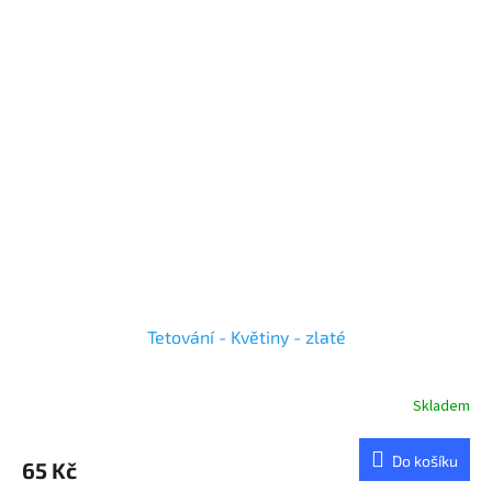
Tetování - Květiny - zlaté
Skladem
Do košíku
65 Kč