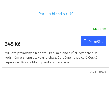
Paruka blond s růží
Skladem
Do košíku
345 Kč
Milujete ptákoviny a hledáte - Paruka blond s růží - vyberte si v
rodinném e-shopu ptakoviny-cb.cz. Doručujeme po celé České
republice. Krásná blond paruka s růží která...
Kód:
18678