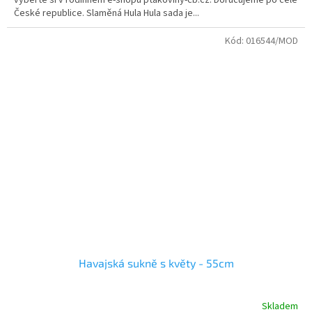
vyberte si v rodinném e-shopu ptakoviny-cb.cz. Doručujeme po celé
České republice. Slaměná Hula Hula sada je...
Kód:
016544/MOD
Havajská sukně s květy - 55cm
Skladem