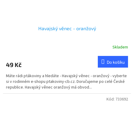
Havajský věnec - oranžový
Skladem
Do košíku
49 Kč
Máte rádi ptákoviny a hledáte - Havajský věnec - oranžový - vyberte
si v rodinném e-shopu ptakoviny-cb.cz. Doručujeme po celé České
republice. Havajský věnec oranžový má obvod...
Kód:
733692