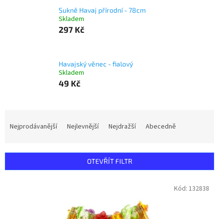
Sukně Havaj přírodní - 78cm
Skladem
297 Kč
Havajský věnec - fialový
Skladem
49 Kč
Ř
a
Nejprodávanější
Nejlevnější
Nejdražší
Abecedně
z
e
n
OTEVŘÍT FILTR
í
p
V
Kód:
132838
r
ý
o
p
d
i