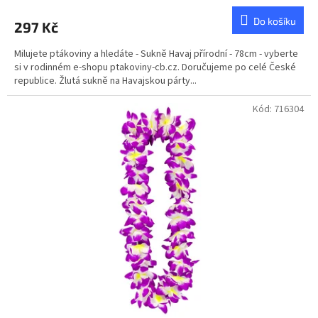
Do košíku
297 Kč
Milujete ptákoviny a hledáte - Sukně Havaj přírodní - 78cm - vyberte
si v rodinném e-shopu ptakoviny-cb.cz. Doručujeme po celé České
republice. Žlutá sukně na Havajskou párty...
Kód:
716304