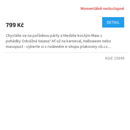
Momentálně nedostupné
DETAIL
799 Kč
Chystáte se na pořádnou párty a hledáte kostým Maui z
pohádky Odvážná Vaiana? Ať už na karneval, Halloween nebo
masopust - vyberte si v rodinném e-shopu ptakoviny-cb.cz....
Kód:
15849