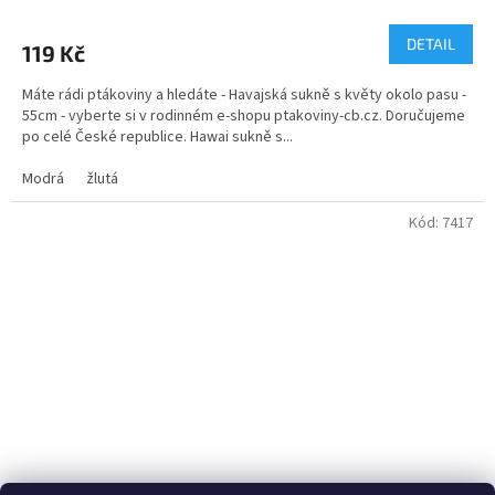
DETAIL
119 Kč
Máte rádi ptákoviny a hledáte - Havajská sukně s květy okolo pasu -
55cm - vyberte si v rodinném e-shopu ptakoviny-cb.cz. Doručujeme
po celé České republice. Hawai sukně s...
Modrá
žlutá
Kód:
7417