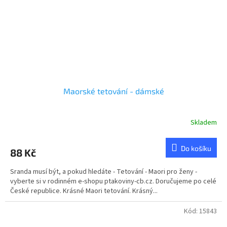
Maorské tetování - dámské
Skladem
Průměrné
hodnocení
produktu
Do košíku
88 Kč
je
5,0
Sranda musí být, a pokud hledáte - Tetování - Maori pro ženy -
z
vyberte si v rodinném e-shopu ptakoviny-cb.cz. Doručujeme po celé
5
České republice. Krásné Maori tetování. Krásný...
hvězdiček.
Kód:
15843