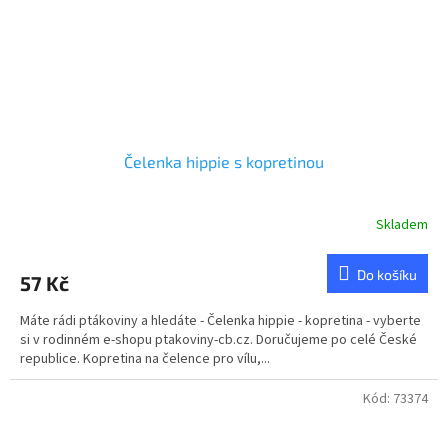
Čelenka hippie s kopretinou
Skladem
Do košíku
57 Kč
Máte rádi ptákoviny a hledáte - Čelenka hippie - kopretina - vyberte
si v rodinném e-shopu ptakoviny-cb.cz. Doručujeme po celé České
republice. Kopretina na čelence pro vílu,...
Kód:
73374