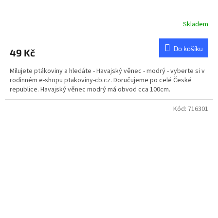
Skladem
Do košíku
49 Kč
Milujete ptákoviny a hledáte - Havajský věnec - modrý - vyberte si v
rodinném e-shopu ptakoviny-cb.cz. Doručujeme po celé České
republice. Havajský věnec modrý má obvod cca 100cm.
Kód:
716301