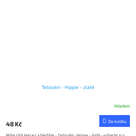
Tetování - Hippie - zlaté
Skladem
Do košíku
48 Kč
Máte rádi legraci a hledáte - Tetování - Hippie - zlaté - vyberte si v