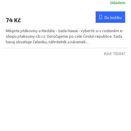
Skladem
Do košíku
74 Kč
Milujete ptákoviny a hledáte - Sada Hawai - vyberte si v rodinném e-
shopu ptakoviny-cb.cz. Doručujeme po celé České republice. Sada
havaj obsahuje čelenku, náhrdelník a náramek...
Kód:
701847