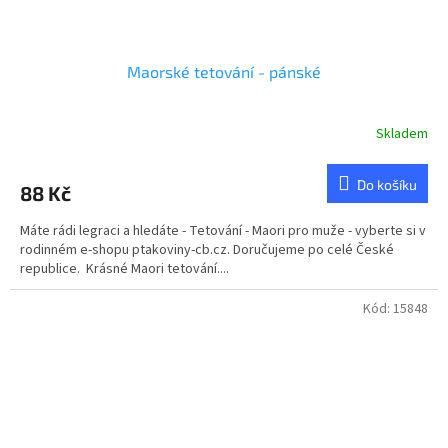
Maorské tetování - pánské
Skladem
Do košíku
88 Kč
Máte rádi legraci a hledáte - Tetování - Maori pro muže - vyberte si v
rodinném e-shopu ptakoviny-cb.cz. Doručujeme po celé České
republice. Krásné Maori tetování....
Kód:
15848