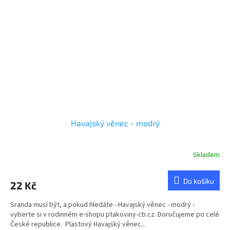
Havajský věnec - modrý
Skladem
Do košíku
22 Kč
Sranda musí být, a pokud hledáte - Havajský věnec - modrý -
vyberte si v rodinném e-shopu ptakoviny-cb.cz. Doručujeme po celé
České republice. Plastový Havajský věnec...