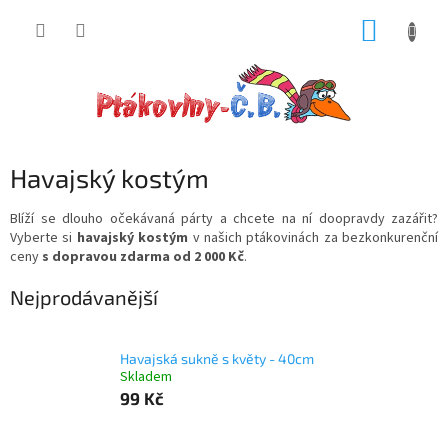
Přejít
NÁKUP
na
obsah
KOŠÍK
Havajský kostým
Blíží se dlouho očekávaná párty a chcete na ní doopravdy zazářit?
Vyberte si
havajský kostým
v našich ptákovinách za bezkonkurenční
ceny
s dopravou zdarma od 2 000 Kč
.
Nejprodávanější
Havajská sukně s květy - 40cm
Skladem
99 Kč