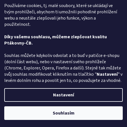
Používáme cookies, tj. malé soubory, které se ukládají ve
tvým prohlížeči, abychom ti umožnili pohodlné prohlížení
webu a neustále zlepšovali jeho funkce, výkon a
Paruka Lola - žlutá
použitelnost.
Díky vašemu souhlasu, můžeme zlepšovat kvalitu
Skladem
Ptákovny-ČB.
Do košíku
215 Kč
Souhlas můžete kdykoliv odvolat a to buď v patičce e-shopu
(dolní část webu), nebo v nastavení svého prohlížeče
Milujete ptákoviny a hledáte - Paruka Lola - žlutá - vyberte si v
(Chrome, Explorer, Opera, Firefox a další). Stejně tak můžete
rodinném e-shopu ptakoviny-cb.cz. Doručujeme po celé České
svůj souhlas modifikovat kliknutím na tlačítko "
Nastavení
" v
republice.
levém dolním rohu a povolit jen to, co považujete za vhodné.
Kód:
75702
Nastavení
Souhlasím
Pozor změna otevírací dob: Po-Čt - od 13:00 do 17:00 Pátek Zavřeno