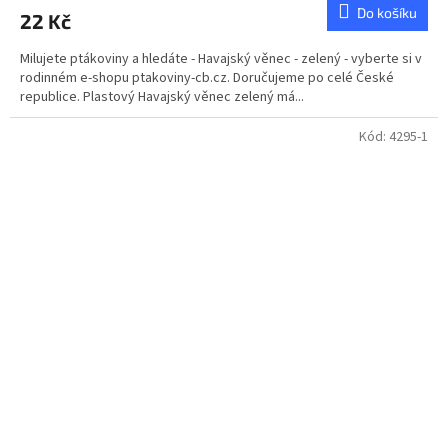
Do košíku
22 Kč
Milujete ptákoviny a hledáte - Havajský věnec - zelený - vyberte si v
rodinném e-shopu ptakoviny-cb.cz. Doručujeme po celé České
republice. Plastový Havajský věnec zelený má...
Kód:
4295-1