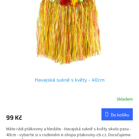
u
s
k
p
t
r
ů
o
d
u
k
t
ů
Havajská sukně s květy - 40cm
Skladem
Do košíku
99 Kč
Máte rádi ptákoviny a hledáte - Havajská sukně s květy okolo pasu -
40cm - vyberte si v rodinném e-shopu ptakoviny-cb.cz. Doručujeme