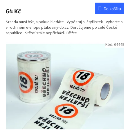
hodnocení
produktu
Do košíku
64 Kč
je
5,0
Sranda musí být, a pokud hledáte - Vypěstuj si čtyřlístek - vyberte si
z
v rodinném e-shopu ptakoviny-cb.cz. Doručujeme po celé České
5
republice. Štěstí stále nepřichází? Běžte...
hvězdiček.
Kód:
64449