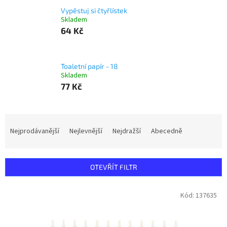
Vypěstuj si čtyřlístek
Skladem
64 Kč
Toaletní papír - 18
Skladem
77 Kč
Ř
a
Nejprodávanější
Nejlevnější
Nejdražší
Abecedně
z
e
n
OTEVŘÍT FILTR
í
p
V
Kód:
137635
r
ý
o
p
d
i