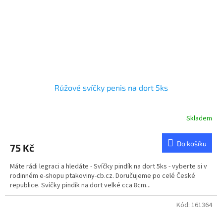
Růžové svíčky penis na dort 5ks
Skladem
Do košíku
75 Kč
Máte rádi legraci a hledáte - Svíčky pindík na dort 5ks - vyberte si v
rodinném e-shopu ptakoviny-cb.cz. Doručujeme po celé České
republice. Svíčky pindík na dort velké cca 8cm...
Kód:
161364