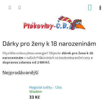
Přejít
NÁKUP
na
obsah
KOŠÍK
Dárky pro ženy k 18 narozeninám
Chystáte oslavu plnou energie? Objevte
dárek pro ženu k 18.
narozeninám
v našich Ptákovinách za bezkonkurenční ceny
s
dopravou zdarma od 2 000 Kč.
Nejprodávanější
Magické svíčky - 12ks
Skladem
33 Kč