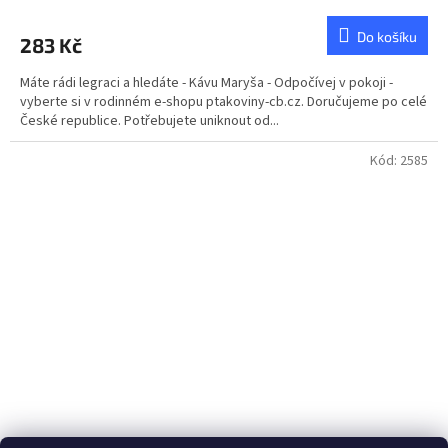
hodnocení
produktu
Do košíku
283 Kč
je
5,0
Máte rádi legraci a hledáte - Kávu Maryša - Odpočívej v pokoji -
z
vyberte si v rodinném e-shopu ptakoviny-cb.cz. Doručujeme po celé
5
České republice. Potřebujete uniknout od...
hvězdiček.
Kód:
2585