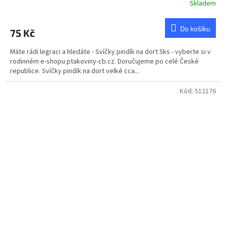
Skladem
Do košíku
75 Kč
Máte rádi legraci a hledáte - Svíčky pindík na dort 5ks - vyberte si v
rodinném e-shopu ptakoviny-cb.cz. Doručujeme po celé České
republice. Svíčky pindík na dort velké cca...
Kód:
512176