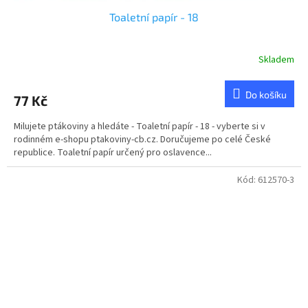
Toaletní papír - 18
Skladem
Do košíku
77 Kč
Milujete ptákoviny a hledáte - Toaletní papír - 18 - vyberte si v
rodinném e-shopu ptakoviny-cb.cz. Doručujeme po celé České
republice. Toaletní papír určený pro oslavence...
Kód:
612570-3