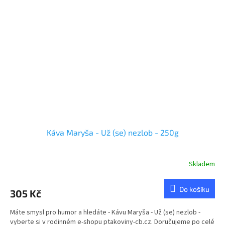
Káva Maryša - Už (se) nezlob - 250g
Skladem
Do košíku
305 Kč
Máte smysl pro humor a hledáte - Kávu Maryša - Už (se) nezlob -
vyberte si v rodinném e-shopu ptakoviny-cb.cz. Doručujeme po celé