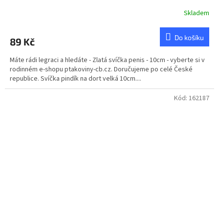
Skladem
Do košíku
89 Kč
Máte rádi legraci a hledáte - Zlatá svíčka penis - 10cm - vyberte si v
rodinném e-shopu ptakoviny-cb.cz. Doručujeme po celé České
republice. Svíčka pindík na dort velká 10cm....
Kód:
162187