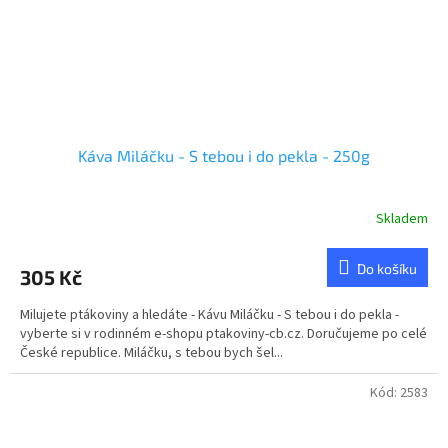
Káva Miláčku - S tebou i do pekla - 250g
Skladem
Do košíku
305 Kč
Milujete ptákoviny a hledáte - Kávu Miláčku - S tebou i do pekla -
vyberte si v rodinném e-shopu ptakoviny-cb.cz. Doručujeme po celé
České republice. Miláčku, s tebou bych šel...
Kód:
2583