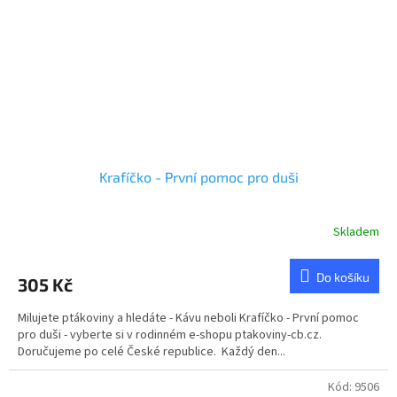
Krafíčko - První pomoc pro duši
Skladem
Do košíku
305 Kč
Milujete ptákoviny a hledáte - Kávu neboli Krafíčko - První pomoc
pro duši - vyberte si v rodinném e-shopu ptakoviny-cb.cz.
Doručujeme po celé České republice. Každý den...
Kód:
9506