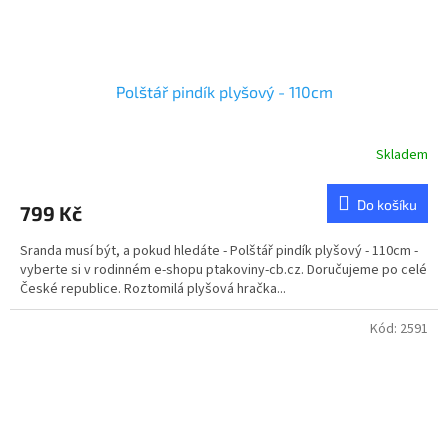
Polštář pindík plyšový - 110cm
Skladem
Do košíku
799 Kč
Sranda musí být, a pokud hledáte - Polštář pindík plyšový - 110cm -
vyberte si v rodinném e-shopu ptakoviny-cb.cz. Doručujeme po celé
České republice. Roztomilá plyšová hračka...
Kód:
2591