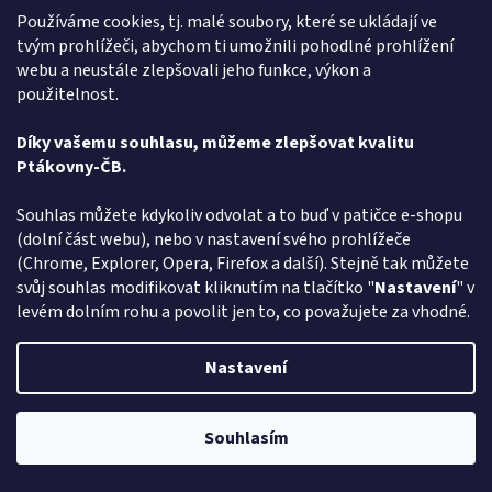
Používáme cookies, tj. malé soubory, které se ukládají ve
Káva Maryša - Do smrti dobrý - 250g
tvým prohlížeči, abychom ti umožnili pohodlné prohlížení
webu a neustále zlepšovali jeho funkce, výkon a
použitelnost.
Momentálně nedostupné
Průměrné
hodnocení
Díky vašemu souhlasu, můžeme zlepšovat kvalitu
produktu
DETAIL
283 Kč
Ptákovny-ČB.
je
5,0
Sranda musí být, a pokud hledáte - Kávu Maryša - Do smrti dobrý -
z
Souhlas můžete kdykoliv odvolat a to buď v patičce e-shopu
vyberte si v rodinném e-shopu ptakoviny-cb.cz. Doručujeme po celé
5
(dolní část webu), nebo v nastavení svého prohlížeče
České republice. Pokud jste...
hvězdiček.
(Chrome, Explorer, Opera, Firefox a další). Stejně tak můžete
svůj souhlas modifikovat kliknutím na tlačítko "
Nastavení
" v
Kód:
612616/TMA
levém dolním rohu a povolit jen to, co považujete za vhodné.
Nastavení
Souhlasím
Pozor změna otevírací dob: Po-Čt - od 13:00 do 17:00 Pátek Zavřeno