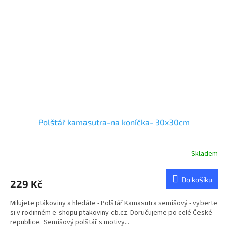
Polštář kamasutra-na koníčka- 30x30cm
Skladem
Do košíku
229 Kč
Milujete ptákoviny a hledáte - Polštář Kamasutra semišový - vyberte
si v rodinném e-shopu ptakoviny-cb.cz. Doručujeme po celé České
republice. Semišový polštář s motivy...