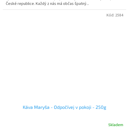
České republice. Každý z nás má občas špatný...
Kód:
2584
Káva Maryša - Odpočívej v pokoji - 250g
Skladem
Průměrné