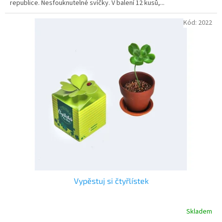
republice. Nesfouknutelné svíčky. V balení 12 kusů,...
hvězdiček.
Kód:
2022
Vypěstuj si čtyřlístek
Skladem
Průměrné