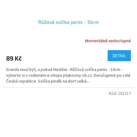
Růžová svíčka penis - 10cm
Momentálně nedostupné
Průměrné
hodnocení
produktu
DETAIL
89 Kč
je
5,0
Sranda musí být, a pokud hledáte - Růžová svíčka penis - 10cm -
z
vyberte si v rodinném e-shopu ptakoviny-cb.cz. Doručujeme po celé
5
České republice. Svíčka pindík na dort velká...
hvězdiček.
Kód:
162217