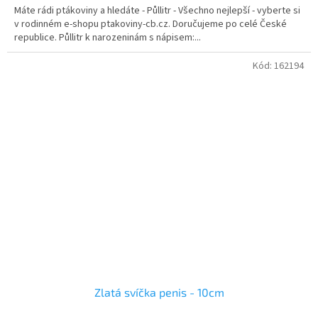
5,0
Máte rádi ptákoviny a hledáte - Půllitr - Všechno nejlepší - vyberte si
z
v rodinném e-shopu ptakoviny-cb.cz. Doručujeme po celé České
5
republice. Půllitr k narozeninám s nápisem:...
hvězdiček.
Kód:
162194
Zlatá svíčka penis - 10cm