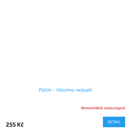
Půllitr - Všechno nejlepší
Momentálně nedostupné
Průměrné
hodnocení
produktu
DETAIL
255 Kč
je