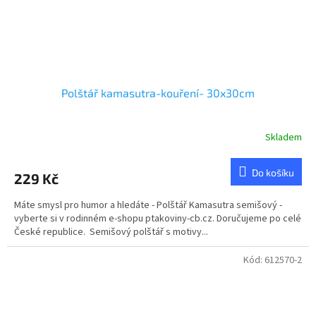
Polštář kamasutra-kouření- 30x30cm
Skladem
Do košíku
229 Kč
Máte smysl pro humor a hledáte - Polštář Kamasutra semišový -
vyberte si v rodinném e-shopu ptakoviny-cb.cz. Doručujeme po celé
České republice. Semišový polštář s motivy...
Kód:
612570-2