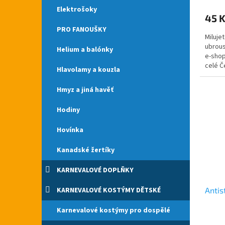
produ
Elektrošoky
45 
je
4,8
PRO FANOUŠKY
Miluje
z
ubrous
5
Helium a balónky
e-shop
hvězdi
celé Č
Hlavolamy a kouzla
do takh
Hmyz a jiná havěť
Hodiny
Hovínka
Kanadské žertíky
KARNEVALOVÉ DOPLŇKY
KARNEVALOVÉ KOSTÝMY DĚTSKÉ
Antis
Karnevalové kostýmy pro dospělé
Průmě