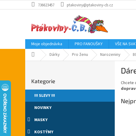
Přejít
736623457
ptakoviny@ptakoviny-cb.cz
na
obsah
Moje objednávka
PRO FANOUŠKY
VŠE NA SV
Domů
Dárky
Pro ženu
Narozeniny
8
P
Dáre
o
Přeskočit
s
Kategorie
kategorie
Chcete o
t
dopravo
r
!!! SLEVY !!!
a
Nejpr
n
NOVINKY
n
í
MASKY
p
a
KOSTÝMY