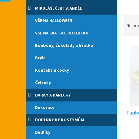
n
e
MIKULÁŠ, ČERT A ANDĚL
l
Ř
VŠE NA HALLOWEEN
a
Nejpro
z
VŠE NA SVATBU, ROZLUČKU
e
V
n
Bonbóny, čokolády a lízátka
ý
í
Brýle
p
p
i
r
Kontaktní čočky
s
o
p
d
Čelenky
r
u
o
k
DÁRKY A DÁREČKY
d
t
u
ů
Dekorace
Papír
k
t
DOPLŇKY KE KOSTÝMŮM
ů
Dudlíky
Průmě
hodno