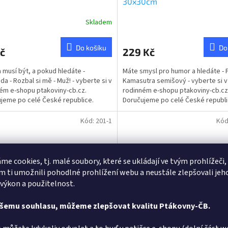
30x30cm
Skladem
rné
cení
ktu
Do košíku
Do
č
229 Kč
 musí být, a pokud hledáte -
Máte smysl pro humor a hledáte - 
da - Rozbal si mě - Muž! - vyberte si v
Kamasutra semišový - vyberte si v
ém e-shopu ptakoviny-cb.cz.
rodinném e-shopu ptakoviny-cb.cz
ček.
jeme po celé České republice.
Doručujeme po celé České republ
r: 155x80mmhmotnost...
Semišový polštář s motivy...
Kód:
201-1
Kód
me cookies, tj. malé soubory, které se ukládají ve tvým prohlížeči,
 ti umožnili pohodlné prohlížení webu a neustále zlepšovali jeh
 výkon a použitelnost.
ašemu souhlasu, můžeme zlepšovat kvalitu Ptákovny-ČB.
ářek Soudek šedý - 30cm
Polštář náhradní muž - béžo