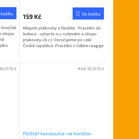
hodnocení
produktu
 košíku
Do košíku
159 Kč
je
5,0
- Hrneček
Milujete ptákoviny a hledáte - Prasátko do
z
 e-shopu
lednice - vyberte si v rodinném e-shopu
5
elé
ptakoviny-cb.cz. Doručujeme po celé
hvězdiček.
jako
České republice. Prasátko s čidlem reaguje
na světlo...
612570-3
Kód:
612570-2
Polštář kamasutra-na koníčka-