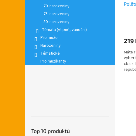
Polšt
70. narozeniny
75. narozeniny
80. narozeniny
Témata (vtipné, vánoční)
Pro muže
219 
Narozeniny
Máte rá
Tématické
vybert
Pro muzikanty
cb.cz.
republ
piva s..
Top 10 produktů