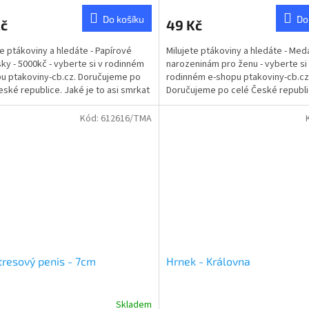
ktu
produktu
Do košíku
Do
Kč
49 Kč
je
5,0
te ptákoviny a hledáte - Papírové
Milujete ptákoviny a hledáte - Meda
z
ky - 5000kč - vyberte si v rodinném
narozeninám pro ženu - vyberte si
5
u ptakoviny-cb.cz. Doručujeme po
rodinném e-shopu ptakoviny-cb.cz
ček.
hvězdiček.
eské republice. Jaké je to asi smrkat
Doručujeme po celé České republi
le...
Medaile...
Kód:
612616/TMA
tresový penis - 7cm
Hrnek - Královna
Skladem
rné
Průměrné