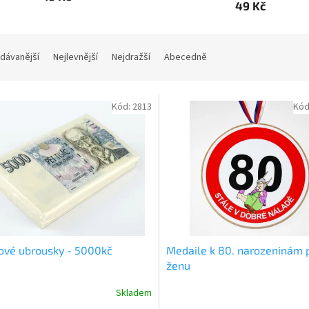
49 Kč
dávanější
Nejlevnější
Nejdražší
Abecedně
Kód:
2813
Kód
ové ubrousky - 5000kč
Medaile k 80. narozeninám 
ženu
Skladem
rné
Průměrné
cení
hodnocení