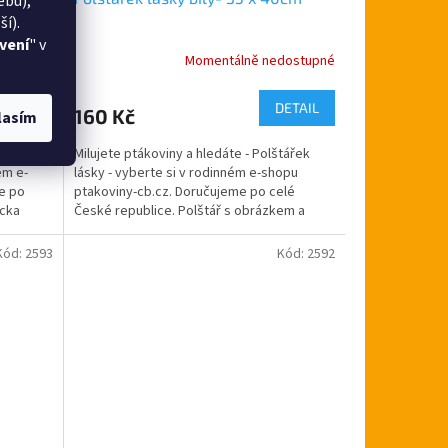
ebu),
í).
vení
" v
dostupné
Momentálně nedostupné
DETAIL
DETAIL
160 Kč
lasím
štář
Milujete ptákoviny a hledáte - Polštářek
ém e-
lásky - vyberte si v rodinném e-shopu
e po
ptakoviny-cb.cz. Doručujeme po celé
ůcka
České republice. Polštář s obrázkem a
nápisem Polštářek lásky...
Kód:
2593
Kód:
2592