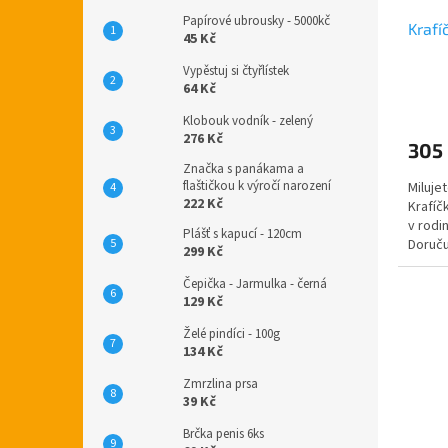
Papírové ubrousky - 5000kč
Krafí
45 Kč
Vypěstuj si čtyřlístek
64 Kč
Klobouk vodník - zelený
276 Kč
305
Značka s panákama a
flaštičkou k výročí narození
Miluje
222 Kč
Krafíč
v rodi
Plášť s kapucí - 120cm
Doruču
299 Kč
Každý 
Čepička - Jarmulka - černá
129 Kč
Želé pindíci - 100g
134 Kč
Zmrzlina prsa
39 Kč
Brčka penis 6ks