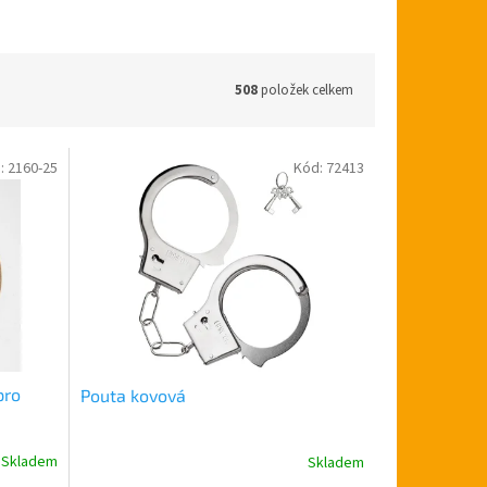
508
položek celkem
:
2160-25
Kód:
72413
pro
Pouta kovová
Skladem
Skladem
Průměrné
hodnocení