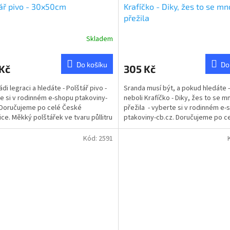
ář pivo - 30x50cm
Krafíčko - Diky, žes to se m
přežila
Skladem
Do košíku
Do
Kč
305 Kč
di legraci a hledáte - Polštář pivo -
Sranda musí být, a pokud hledáte 
e si v rodinném e-shopu ptakoviny-
neboli Krafíčko - Diky, žes to se m
 Doručujeme po celé České
přežila - vyberte si v rodinném e-
ice. Měkký polštářek ve tvaru půllitru
ptakoviny-cb.cz. Doručujeme po c
.
České...
Kód:
2591