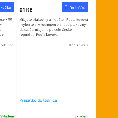
produktu
 košíku
Do košíku
91 Kč
je
5,0
ile k 80.
Milujete ptákoviny a hledáte - Pouta kovová
z
 v
- vyberte si v rodinném e-shopu ptakoviny-
5
.
cb.cz. Doručujeme po celé České
hvězdiček.
ce.
republice. Pouta kovová.
Kód:
9551
Kód:
614003
Prasátko do lednice
Skladem
Skladem
Průměrné