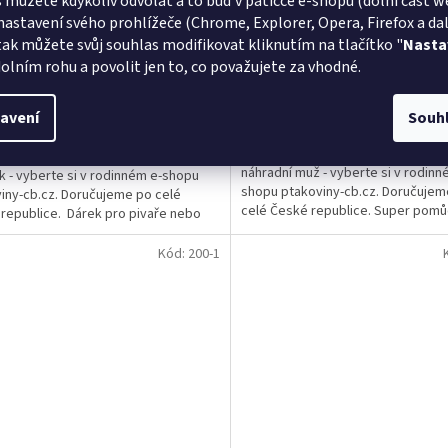
 můžete kdykoliv odvolat a to buď v patičce e-shopu (dolní část w
nastavení svého prohlížeče (Chrome, Explorer, Opera, Firefox a dalš
tak můžete svůj souhlas modifikovat kliknutím na tlačítko "
Nasta
Skladem
Momentálně ne
olním rohu a povolit jen to, co považujete za vhodné.
Do košíku
456 Kč
 Kč
avení
Souh
Máte rádi ptákoviny a hledáte - Pol
mysl pro humor a hledáte - Polštářek
náhradní muž - vyberte si v rodinn
 - vyberte si v rodinném e-shopu
shopu ptakoviny-cb.cz. Doručujem
iny-cb.cz. Doručujeme po celé
celé České republice. Super pom
republice. Dárek pro pivaře nebo
nejen pro single ženy :...
ké,...
Kód:
200-1