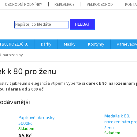
OBCHODNÍ PODMÍNKY
REKLAMACE
VELKOOBCHOD
KONTA
HLEDAT
ATBU, ROZLUČKU
Dárky
Masky
Kostýmy
Karnevalo
0. narozeniny
k k 80 pro ženu
slavit jubileum s elegancí a vtipem? Vyberte si
dárek k 80. narozeninám 
u zdarma od 2 000 Kč.
odávanější
Medaile k 80.
Papírové ubrousky -
narozeninám pr
5000kč
ženu
Skladem
Skladem
45 Kč