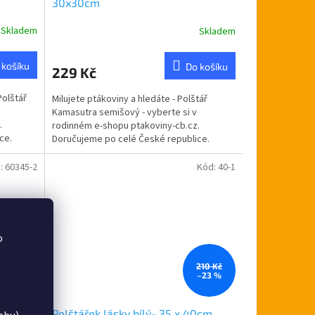
30x30cm
Skladem
Skladem
 košíku
Do košíku
229 Kč
Polštář
Milujete ptákoviny a hledáte - Polštář
Kamasutra semišový - vyberte si v
.
rodinném e-shopu ptakoviny-cb.cz.
ice.
Doručujeme po celé České republice.
Semišový polštář s motivy...
:
60345-2
Kód:
40-1
o
210 Kč
–23 %
vý
Polštářek lásky bílý- 35 x 40cm