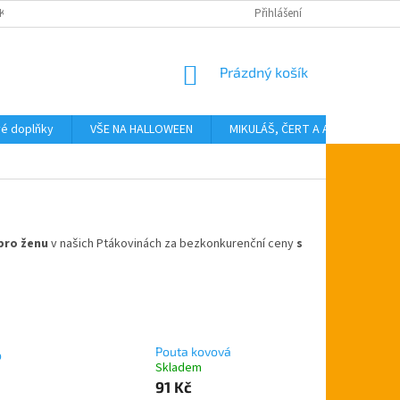
KTY
Přihlášení
NÁKUPNÍ
Prázdný košík
KOŠÍK
vé doplňky
VŠE NA HALLOWEEN
MIKULÁŠ, ČERT A ANDĚL
T
pro ženu
v našich Ptákovinách za bezkonkurenční ceny
s
Pouta kovová
o
Skladem
91 Kč