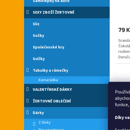
Samolepky na auto
SEXY ZBOŽÍ ŽERTOVNÉ
Průmě
hodno
Sliz
produ
79 K
je
5,0
Sošky
Sranda
z
Čokolá
5
Společenské hry
rodinn
hvězdi
Doruču
Svíčky
Rozmě
Tabulky a rámečky
Kamarádka
VALENTÝNSKÉ DÁRKY
Používá
abychom
ŽERTOVNÉ OBLEČENÍ
funkce,
Dárky
Díky v
Z lásky
Polšt