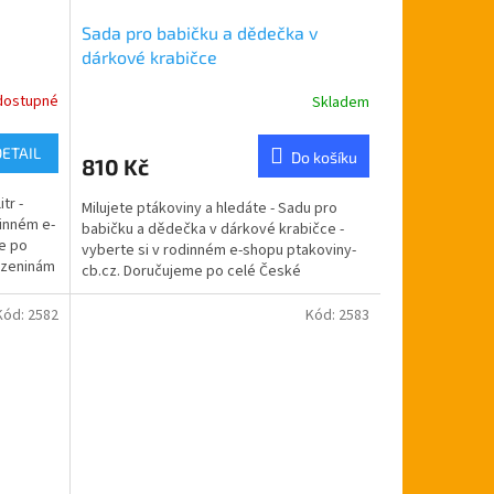
Sada pro babičku a dědečka v
dárkové krabičce
dostupné
Skladem
Průměrné
hodnocení
produktu
DETAIL
Do košíku
810 Kč
je
5,0
tr -
Milujete ptákoviny a hledáte - Sadu pro
z
dinném e-
babičku a dědečka v dárkové krabičce -
5
e po
vyberte si v rodinném e-shopu ptakoviny-
hvězdiček.
rozeninám
cb.cz. Doručujeme po celé České
republice. Hledáte...
Kód:
2582
Kód:
2583