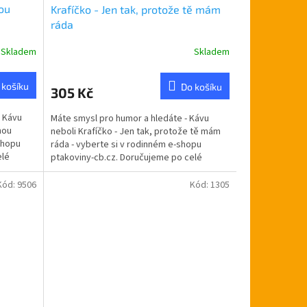
nou
Krafíčko - Jen tak, protože tě mám
ráda
Skladem
Skladem
 košíku
Do košíku
305 Kč
- Kávu
Máte smysl pro humor a hledáte - Kávu
nou
neboli Krafíčko - Jen tak, protože tě mám
shopu
ráda - vyberte si v rodinném e-shopu
elé
ptakoviny-cb.cz. Doručujeme po celé
České republice. Někdy...
Kód:
9506
Kód:
1305