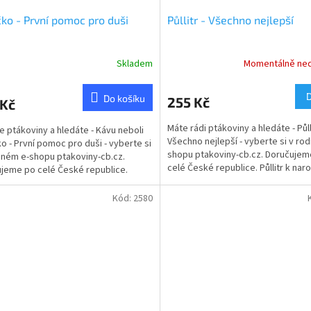
čko - První pomoc pro duši
Půllitr - Všechno nejlepší
Skladem
Momentálně ne
Průměrné
hodnocení
produktu
Do košíku
255 Kč
 Kč
je
5,0
Máte rádi ptákoviny a hledáte - Půlli
te ptákoviny a hledáte - Kávu neboli
z
Všechno nejlepší - vyberte si v ro
ko - První pomoc pro duši - vyberte si
5
shopu ptakoviny-cb.cz. Doručujem
nném e-shopu ptakoviny-cb.cz.
hvězdiček.
celé České republice. Půllitr k na
jeme po celé České republice.
s nápisem:...
den...
Kód:
2580