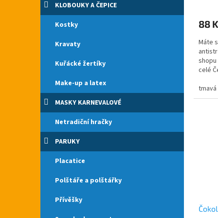
KLOBOUKY A ČEPICE
hodno
produ
88 
Kostky
je
5,0
Máte s
Kravaty
z
antist
5
shopu 
hvězdi
Kuřácké žertíky
celé Č
pro...
Make-up a latex
tmavá
MASKY KARNEVALOVÉ
Netradiční hračky
PARUKY
Placatice
Polštáře a polštářky
Přívěšky
Čokol