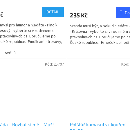
cení
hodnocení
ktu
produktu
DETAIL
Do
Kč
235 Kč
je
5,0
mysl pro humor a hledáte - Pindík
Sranda musí být, a pokud hledáte 
z
resový - vyberte si v rodinném e-
- Královna - vyberte si v rodinném
5
ptakoviny-cb.cz. Doručujeme po
ptakoviny-cb.cz. Doručujeme po c
ček.
hvězdiček.
eské republice. Pindík antistresový,
České republice. Hrneček se hodí 
dárek na...
světlá
Kód:
25707
Kód:
áda - Rozbal si mě - Muž!
Polštář kamasutra-kouření-