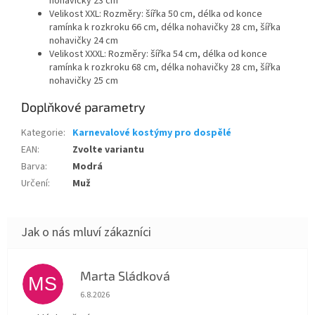
nohavičky 23 cm
Velikost XXL: Rozměry: šířka 50 cm, délka od konce
ramínka k rozkroku 66 cm, délka nohavičky 28 cm, šířka
nohavičky 24 cm
Velikost XXXL: Rozměry: šířka 54 cm, délka od konce
ramínka k rozkroku 68 cm, délka nohavičky 28 cm, šířka
nohavičky 25 cm
Doplňkové parametry
Kategorie
:
Karnevalové kostýmy pro dospělé
EAN
:
Zvolte variantu
Barva
:
Modrá
Určení
:
Muž
Marta Sládková
MS
Hodnocení obchodu je 5 z 5 hvězdiček.
6.8.2026