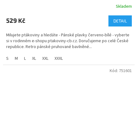
Skladem
Průměrné
hodnocení
produktu
529 Kč
DETAIL
je
5,0
Milujete ptákoviny a hledáte - Pánské plavky červeno-bílé - vyberte
z
si v rodinném e-shopu ptakoviny-cb.cz. Doručujeme po celé České
5
republice. Retro pánské pruhované bavlněné...
hvězdiček.
S
M
L
XL
XXL
XXXL
Kód:
751601