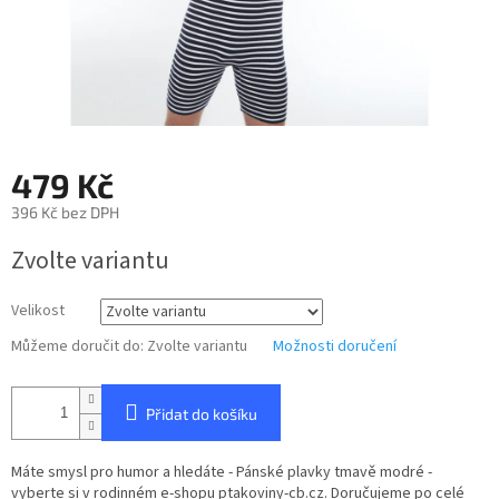
479 Kč
396 Kč bez DPH
Měrná
Zvolte variantu
cena:
Velikost
Můžeme doručit do:
Zvolte variantu
Možnosti doručení
Přidat do košíku
Máte smysl pro humor a hledáte - Pánské plavky tmavě modré -
vyberte si v rodinném e-shopu ptakoviny-cb.cz. Doručujeme po celé