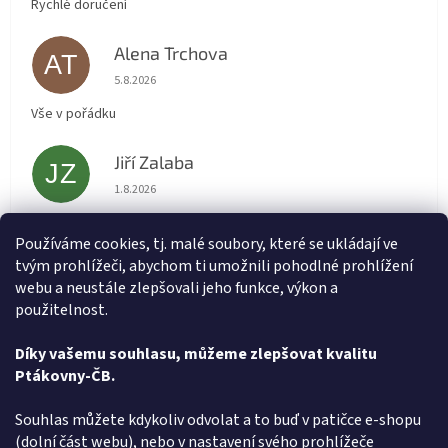
Rychlé doručení
Alena Trchova
AT
Hodnocení obchodu je 5 z 5 hvězdiček.
5.8.2026
Vše v pořádku
Jiří Zalaba
JZ
Hodnocení obchodu je 5 z 5 hvězdiček.
1.8.2026
Rychlé dodání zboží super
Používáme cookies, tj. malé soubory, které se ukládají ve
tvým prohlížeči, abychom ti umožnili pohodlné prohlížení
Lída
L
webu a neustále zlepšovali jeho funkce, výkon a
Hodnocení obchodu je 5 z 5 hvězdiček.
31.7.2026
použitelnost.
Velmi rychlé vyřízení objednávky
Díky vašemu souhlasu, můžeme zlepšovat kvalitu
Ptákovny-ČB.
Zobrazit další hodnocení
Z
Souhlas můžete kdykoliv odvolat a to buď v patičce e-shopu
á
(dolní část webu), nebo v nastavení svého prohlížeče
Způsob ověřování recenzí