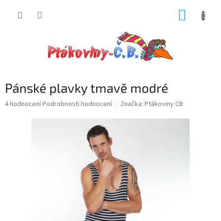
Přejít
NÁKUP
na
obsah
KOŠÍK
Pánské plavky tmavě modré
Průměrné
4 hodnocení
Podrobnosti hodnocení
Značka:
Ptákoviny CB
hodnocení
produktu
je
5,0
z
5
hvězdiček.