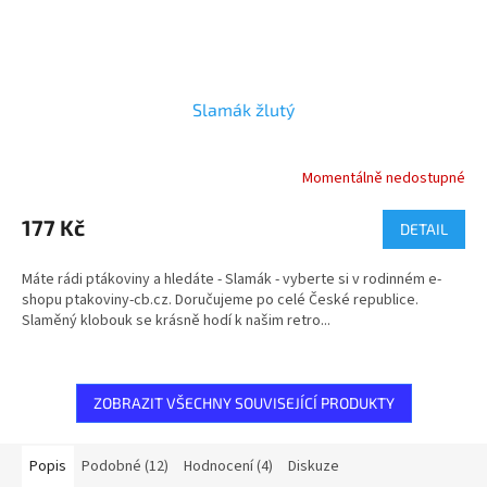
Slamák žlutý
Momentálně nedostupné
177 Kč
DETAIL
Máte rádi ptákoviny a hledáte - Slamák - vyberte si v rodinném e-
shopu ptakoviny-cb.cz. Doručujeme po celé České republice.
Slaměný klobouk se krásně hodí k našim retro...
ZOBRAZIT VŠECHNY SOUVISEJÍCÍ PRODUKTY
Popis
Podobné (12)
Hodnocení (4)
Diskuze