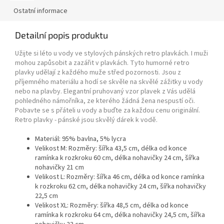
Ostatní informace
Detailní popis produktu
Užijte si léto u vody ve stylových pánských retro plavkách. I muži
mohou zapůsobit a zazářit v plavkách. Tyto humorné retro
plavky udělají z každého muže střed pozornosti. Jsou z
příjemného materiálu a hodí se skvěle na skvělé zážitky u vody
nebo na plavby. Elegantní pruhovaný vzor plavek z Vás udělá
pohledného námořníka, ze kterého žádná žena nespustí oči.
Pobavte se s přáteli u vody a buďte za každou cenu originální.
Retro plavky - pánské jsou skvělý dárek k vodě.
Materiál: 95% bavlna, 5% lycra
Velikost M: Rozměry: šířka 43,5 cm, délka od konce
ramínka k rozkroku 60 cm, délka nohavičky 24 cm, šířka
nohavičky 21 cm
Velikost L: Rozměry: šířka 46 cm, délka od konce ramínka
k rozkroku 62 cm, délka nohavičky 24 cm, šířka nohavičky
22,5 cm
Velikost XL: Rozměry: šířka 48,5 cm, délka od konce
ramínka k rozkroku 64 cm, délka nohavičky 24,5 cm, šířka