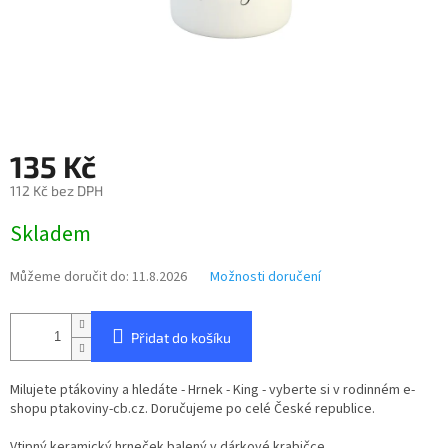
135 Kč
112 Kč bez DPH
Měrná
Skladem
cena:
Můžeme doručit do:
11.8.2026
Možnosti doručení
Přidat do košíku
Milujete ptákoviny a hledáte - Hrnek - King - vyberte si v rodinném e-
shopu ptakoviny-cb.cz. Doručujeme po celé České republice.
Vtipný keramický hrneček balený v dárkové krabičce.