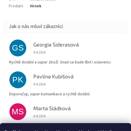
Produkt
:
Hrnek
Georgia Siderasová
GS
Hodnocení obchodu je 5 z 5 hvězdiček.
8.8.2026
Rychlé dodání a super zboží. Snad se bude líbit i oslavenci.
Pavlina Kubišová
PK
Hodnocení obchodu je 5 z 5 hvězdiček.
8.8.2026
Doporučuji, super komunikace a rychlé dodání.
Marta Sládková
MS
Hodnocení obchodu je 5 z 5 hvězdiček.
6.8.2026
Rychlé doručení