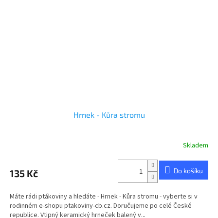
Hrnek - Kůra stromu
Skladem
Průměrné
hodnocení
produktu
Do košíku
135 Kč
je
5,0
z
Máte rádi ptákoviny a hledáte - Hrnek - Kůra stromu - vyberte si v
5
rodinném e-shopu ptakoviny-cb.cz. Doručujeme po celé České
hvězdiček.
republice. Vtipný keramický hrneček balený v...