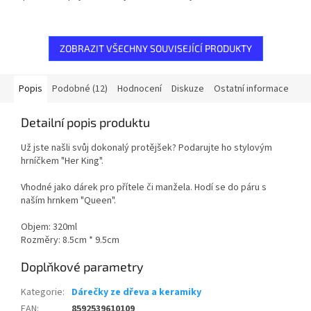
ZOBRAZIT VŠECHNY SOUVISEJÍCÍ PRODUKTY
Popis
Podobné (12)
Hodnocení
Diskuze
Ostatní informace
Detailní popis produktu
Už jste našli svůj dokonalý protějšek? Podarujte ho stylovým
hrníčkem "Her King".
Vhodné jako dárek pro přítele či manžela. Hodí se do páru s
naším hrnkem "Queen".
Objem: 320ml
Rozměry: 8.5cm * 9.5cm
Doplňkové parametry
Kategorie
:
Dárečky ze dřeva a keramiky
EAN
:
8592539610109