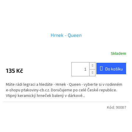
Hrnek - Queen
Skladem
Do košíku
135 Kč
Máte rádi legraci a hledáte - Hrnek - Queen - vyberte si v rodinném
e-shopu ptakoviny-cb.cz. Doručujeme po celé České republice.
Vtipný keramický hrneček balený v dárkové...
Kód:
90087