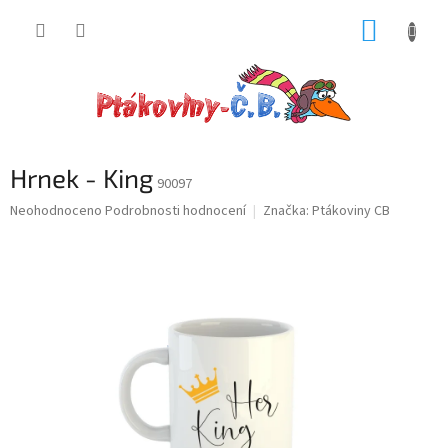
Přejít
NÁKUP
na
obsah
KOŠÍK
Hrnek - King
90097
Průměrné
Neohodnoceno
Podrobnosti hodnocení
Značka:
Ptákoviny CB
hodnocení
produktu
je
0,0
z
5
hvězdiček.