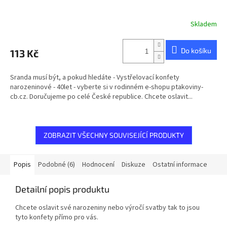
Skladem
Do košíku
113 Kč
Sranda musí být, a pokud hledáte - Vystřelovací konfety
narozeninové - 40let - vyberte si v rodinném e-shopu ptakoviny-
cb.cz. Doručujeme po celé České republice. Chcete oslavit...
ZOBRAZIT VŠECHNY SOUVISEJÍCÍ PRODUKTY
Popis
Podobné (6)
Hodnocení
Diskuze
Ostatní informace
Detailní popis produktu
Chcete oslavit své narozeniny nebo výročí svatby tak to jsou
tyto konfety přímo pro vás.