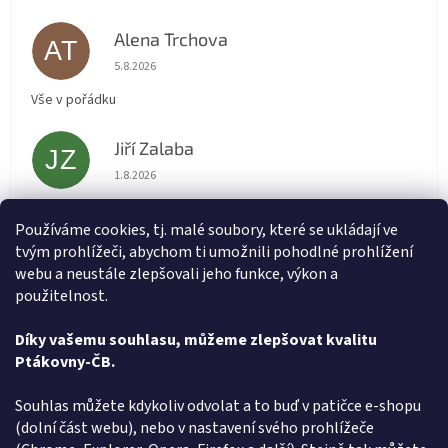
Alena Trchova
AT
Hodnocení obchodu je 5 z 5 hvězdiček.
5.8.2026
Vše v pořádku
Jiří Zalaba
JZ
Hodnocení obchodu je 5 z 5 hvězdiček.
1.8.2026
Rychlé dodání zboží super
Používáme cookies, tj. malé soubory, které se ukládají ve
tvým prohlížeči, abychom ti umožnili pohodlné prohlížení
Lída
L
webu a neustále zlepšovali jeho funkce, výkon a
Hodnocení obchodu je 5 z 5 hvězdiček.
31.7.2026
použitelnost.
Velmi rychlé vyřízení objednávky
Díky vašemu souhlasu, můžeme zlepšovat kvalitu
Ptákovny-ČB.
Zobrazit další hodnocení
Z
Souhlas můžete kdykoliv odvolat a to buď v patičce e-shopu
á
(dolní část webu), nebo v nastavení svého prohlížeče
Způsob ověřování recenzí