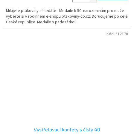
5,0
z
Milujete ptákoviny a hledáte - Medaile k 50. narozeninám pro muže -
5
vyberte si v rodinném e-shopu ptakoviny-cb.cz. Doručujeme po celé
hvězdiček.
České republice. Medaile s padesátkou...
Kód:
512178
Vystřelovací konfety s čísly 40