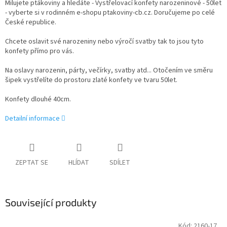
Milujete ptákoviny a hledáte - Vystřelovací konfety narozeninové - 50let
- vyberte si v rodinném e-shopu ptakoviny-cb.cz. Doručujeme po celé
České republice.
Chcete oslavit své narozeniny nebo výročí svatby tak to jsou tyto
konfety přímo pro vás.
Na oslavy narozenin, párty, večírky, svatby atd... Otočením ve směru
šipek vystřelíte do prostoru zlaté konfety ve tvaru 50let.
Konfety dlouhé 40cm.
Detailní informace
ZEPTAT SE
HLÍDAT
SDÍLET
Související produkty
Kód:
2160-17