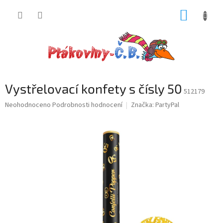
Přejít
NÁKUP
na
obsah
KOŠÍK
Vystřelovací konfety s čísly 50
512179
Průměrné
Neohodnoceno
Podrobnosti hodnocení
Značka:
PartyPal
hodnocení
produktu
je
0,0
z
5
hvězdiček.