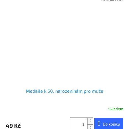
Medaile k 50. narozeninám pro muže
Skladem
Průměrné
hodnocení
produktu
Do košíku
49 Kč
je