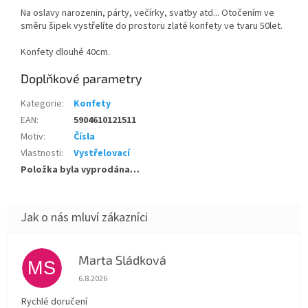
Na oslavy narozenin, párty, večírky, svatby atd... Otočením ve
směru šipek vystřelíte do prostoru zlaté konfety ve tvaru 50let.
Konfety dlouhé 40cm.
Doplňkové parametry
Kategorie
:
Konfety
EAN
:
5904610121511
Motiv
:
Čísla
Vlastnosti
:
Vystřelovací
Položka byla vyprodána…
Marta Sládková
MS
Hodnocení obchodu je 5 z 5 hvězdiček.
6.8.2026
Rychlé doručení