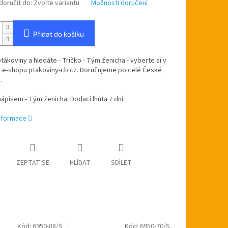
oručit do:
Zvolte variantu
Možnosti doručení
Přidat do košíku
ptákoviny a hledáte - Tričko - Tým ženicha - vyberte si v
 e-shopu ptakoviny-cb.cz. Doručujeme po celé České
.
nápisem - Tým ženicha. Dodací lhůta 7 dní.
informace
ZEPTAT SE
HLÍDAT
SDÍLET
Kód:
6950-88/S
Kód:
6950-70/S