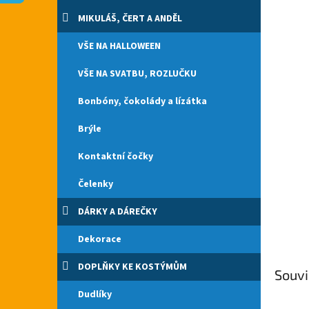
n
e
MIKULÁŠ, ČERT A ANDĚL
l
VŠE NA HALLOWEEN
VŠE NA SVATBU, ROZLUČKU
Bonbóny, čokolády a lízátka
Brýle
Kontaktní čočky
Čelenky
DÁRKY A DÁREČKY
Dekorace
DOPLŇKY KE KOSTÝMŮM
Souvi
Dudlíky