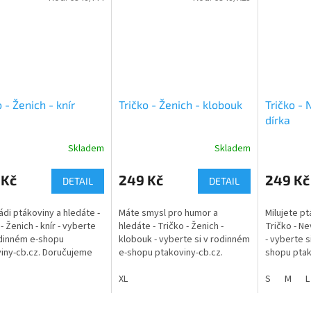
o - Ženich - knír
Tričko - Ženich - klobouk
Tričko - 
dírka
Skladem
Skladem
Průměrné
hodnocení
produktu
 Kč
249 Kč
249 Kč
DETAIL
DETAIL
je
4,0
ádi ptákoviny a hledáte -
Máte smysl pro humor a
Milujete pt
z
- Ženich - knír - vyberte
hledáte - Tričko - Ženich -
Tričko - Ne
5
odinném e-shopu
klobouk - vyberte si v rodinném
- vyberte s
hvězdiček.
iny-cb.cz. Doručujeme
e-shopu ptakoviny-cb.cz.
shopu ptak
é České republice.
Doručujeme po celé České
Doručujem
ní tričko ženich s knírem
republice. Svatební tričko
XL
republice. 
S
M
L
ženich s kloboukem
Nevěsta....