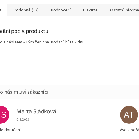
s
Podobné (12)
Hodnocení
Diskuze
Ostatní inform
ailní popis produktu
o s nápisem - Tým ženicha. Dodací lhůta 7 dní.
Marta Sládková
MS
AT
Hodnocení obchodu je 5 z 5 hvězdiček.
6.8.2026
lé doručení
Vše v poř