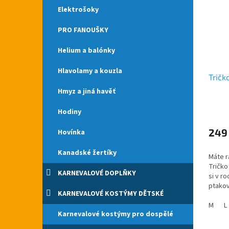
Elektrošoky
PRO FANOUŠKY
Helium a balónky
Hlavolamy a kouzla
Tričk
Hmyz a jiná havěť
Hodiny
249
Hovínka
Kanadské žertíky
Máte r
Tričko 
KARNEVALOVÉ DOPLŇKY
si v r
ptakov
KARNEVALOVÉ KOSTÝMY DĚTSKÉ
po cel
Svateb
M
L
Karnevalové kostýmy pro dospělé