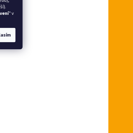
ebu),
í).
vení
" v
lasím