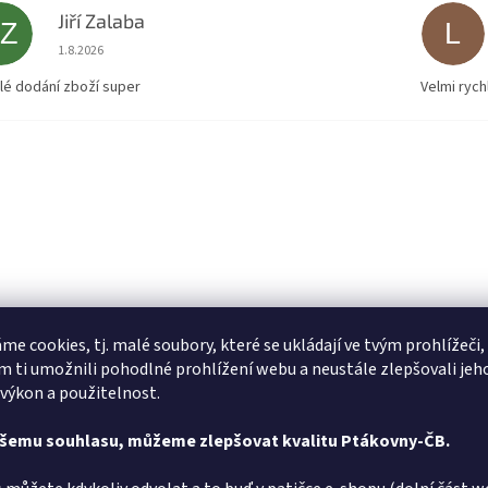
Jiří Zalaba
JZ
L
Hodnocení obchodu je 5 z 5 hvězdiček.
1.8.2026
lé dodání zboží super
Velmi rych
me cookies, tj. malé soubory, které se ukládají ve tvým prohlížeči,
 ti umožnili pohodlné prohlížení webu a neustále zlepšovali jeh
 výkon a použitelnost.
ašemu souhlasu, můžeme zlepšovat kvalitu Ptákovny-ČB.