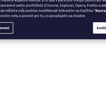
 můžete kdykoliv odvolat a to buď v patičce e-shopu (dolní část w
nastavení svého prohlížeče (Chrome, Explorer, Opera, Firefox a dalš
tak můžete svůj souhlas modifikovat kliknutím na tlačítko "
Nasta
olním rohu a povolit jen to, co považujete za vhodné.
avení
Souh