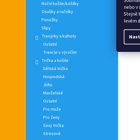
Souhlas
Noční košile/košilky
nebo v 
Osušky a ručníky
Stejně 
Ponožky
levém d
Slipy
Trenýrky a kalhoty
Nast
Ostatní
Trencle s výročím
Trička a košile
Dětská trička
Hospodská
Jídlo
Manželské
Ostatní
Pro muže
Pro ženy
Sexy trička
Stresové