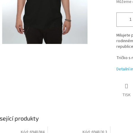
Můžeme d
Milujete 
rodinném
republice
Tričko s 
Detailní 
TISK
sející produkty
Kód:
6948/M4
Kód:
6948/XL3