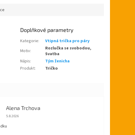
ace
Doplňkové parametry
Kategorie
:
Vtipná trička pro páry
Rozlučka se svobodou,
Motiv
:
Svatba
Nápis
:
Tým ženicha
Produkt
:
Tričko
Alena Trchova
Hodnocení obchodu je 5 z 5 hvězdiček.
5.8.2026
ádku