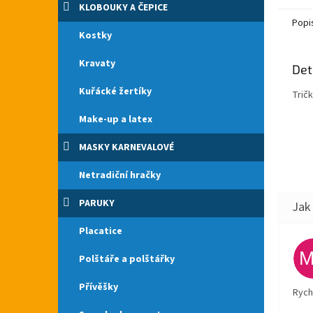
KLOBOUKY A ČEPICE
Popi
Kostky
Kravaty
Det
Kuřácké žertíky
Tričk
Make-up a latex
MASKY KARNEVALOVÉ
Netradiční hračky
PARUKY
Placatice
Polštáře a polštářky
Přívěšky
Rych