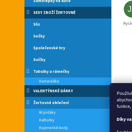
Samolepky na auto
SEXY ZBOŽÍ ŽERTOVNÉ
Rych
Sliz
Sošky
Společenské hry
Svíčky
Tabulky a rámečky
Kamarádka
VALENTÝNSKÉ DÁRKY
Používá
abychom
Žertovné oblečení
funkce,
Bryndáky
Díky v
Kalhotky
Kojenecké body