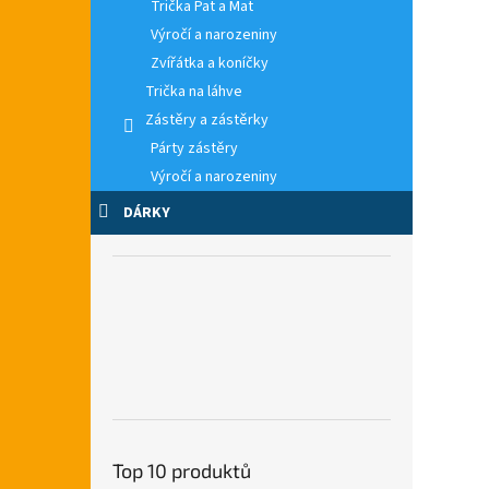
Trička Pat a Mat
Výročí a narozeniny
Zvířátka a koníčky
Trička na láhve
Zástěry a zástěrky
Párty zástěry
Výročí a narozeniny
DÁRKY
Top 10 produktů