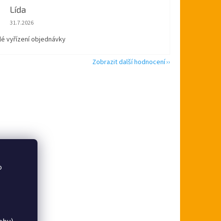
Lída
Hodnocení obchodu je 5 z 5 hvězdiček.
31.7.2026
lé vyřízení objednávky
Zobrazit další hodnocení
o