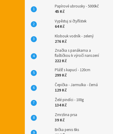
Papírové ubrousky - 5000kč
45 Kč
Vypěstuj si čtyřlístek
64 Kč
Klobouk vodník - zelený
276 Kč
Značka s panákama a
flaštičkou k výročí narození
222 Kč
Plášť s kapucí - 120cm
299 Kč
Čepička - Jarmulka - černá
129 Kč
Želé pindíci - 100g
134 Kč
Zmrzlina prsa
39 Kč
Brčka penis 6ks