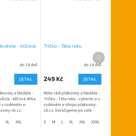
Nevěsta - klíčová
Tričko - Táta roku
Další
produkt
do 14 dnů
do 14 dnů
249 Kč
DETAIL
DETAIL
ákoviny a hledáte -
Máte rádi ptákoviny a hledáte -
věsta - klíčová dírka
Tričko - Táta roku - vyberte si v
i v rodinném e-
rodinném e-shopu ptakoviny-
oviny-cb.cz.
cb.cz. Doručujeme po celé
e po celé České
České republice. Tričko s
Tričko s nápisem -
XL
XXL
obrázkem a nápisem - Táta...
S
M
L
XL
XXL
XXXL