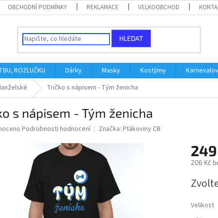
OBCHODNÍ PODMÍNKY
REKLAMACE
VELKOOBCHOD
KONTA
HLEDAT
ATBU, ROZLUČKU
Dárky
Masky
Kostýmy
Karnevalo
anželské
Tričko s nápisem - Tým ženicha
ko s nápisem - Tým ženicha
né
noceno
Podrobnosti hodnocení
Značka:
Ptákoviny CB
ní
249
u
206 Kč b
Měrná
Zvolt
cena:
ek.
Velikost