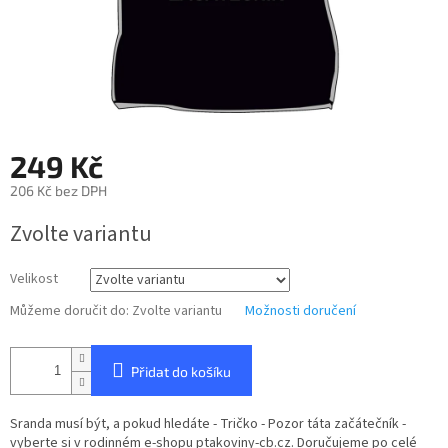
249 Kč
206 Kč bez DPH
Měrná
Zvolte variantu
cena:
Velikost
Můžeme doručit do:
Zvolte variantu
Možnosti doručení
Přidat do košíku
Sranda musí být, a pokud hledáte - Tričko - Pozor táta začátečník -
vyberte si v rodinném e-shopu ptakoviny-cb.cz. Doručujeme po celé