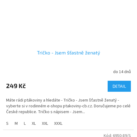
Tričko - Jsem šťastně ženatý
do 14 dnů
249 Kč
DETAIL
Máte rádi ptákoviny a hledáte - Tričko - Jsem šťastně ženatý -
vyberte si v rodinném e-shopu ptakoviny-cb.cz. Doručujeme po celé
České republice. Tričko s nápisem - Jsem...
S
M
L
XL
XXL
XXXL
Kód:
6950-89/S