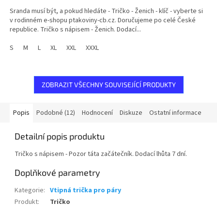
Sranda musí být, a pokud hledáte - Tričko - Ženich - klíč - vyberte si
v rodinném e-shopu ptakoviny-cb.cz. Doručujeme po celé České
republice. Tričko s nápisem - Ženich. Dodací...
S
M
L
XL
XXL
XXXL
ZOBRAZIT VŠECHNY SOUVISEJÍCÍ PRODUKTY
Popis
Podobné (12)
Hodnocení
Diskuze
Ostatní informace
Detailní popis produktu
Tričko s nápisem - Pozor táta začátečník. Dodací lhůta 7 dní.
Doplňkové parametry
Kategorie
:
Vtipná trička pro páry
Produkt
:
Tričko