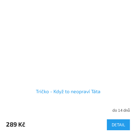
Tričko - Když to neopraví Táta
do 14 dnů
Průměrné
hodnocení
produktu
289 Kč
DETAIL
je
5,0