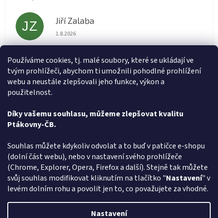
Jiří Zalaba
JZ
Hodnocení obchodu je 5 z 5 hvězdiček.
1.8.2026
Rychlé dodání zboží super
Používáme cookies, tj. malé soubory, které se ukládají ve
tvým prohlížeči, abychom ti umožnili pohodlné prohlížení
Lída
L
webu a neustále zlepšovali jeho funkce, výkon a
Hodnocení obchodu je 5 z 5 hvězdiček.
31.7.2026
použitelnost.
Velmi rychlé vyřízení objednávky
Díky vašemu souhlasu, můžeme zlepšovat kvalitu
Ptákovny-ČB.
Zobrazit další hodnocení
Z
Souhlas můžete kdykoliv odvolat a to buď v patičce e-shopu
á
(dolní část webu), nebo v nastavení svého prohlížeče
Způsob ověřování recenzí
p
(Chrome, Explorer, Opera, Firefox a další). Stejně tak můžete
a
svůj souhlas modifikovat kliknutím na tlačítko "
Nastavení
" v
t
levém dolním rohu a povolit jen to, co považujete za vhodné.
í
Vytvořil Shoptet
Nastavení