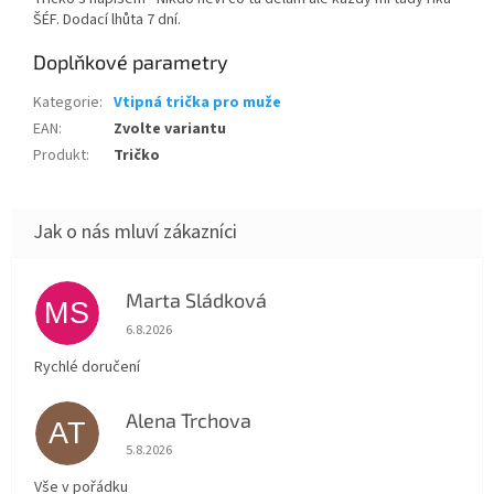
ŠÉF. Dodací lhůta 7 dní.
Doplňkové parametry
Kategorie
:
Vtipná trička pro muže
EAN
:
Zvolte variantu
Produkt
:
Tričko
Marta Sládková
MS
Hodnocení obchodu je 5 z 5 hvězdiček.
6.8.2026
Rychlé doručení
Alena Trchova
AT
Hodnocení obchodu je 5 z 5 hvězdiček.
5.8.2026
Vše v pořádku