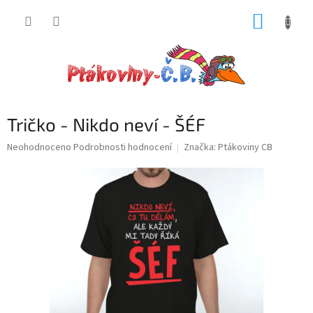
Přejít
NÁKUP
na
obsah
KOŠÍK
Tričko - Nikdo neví - ŠÉF
Průměrné
Neohodnoceno
Podrobnosti hodnocení
Značka:
Ptákoviny CB
hodnocení
produktu
je
0,0
z
5
hvězdiček.