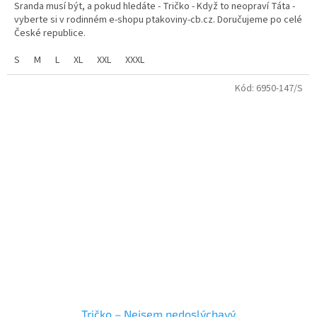
Sranda musí být, a pokud hledáte - Tričko - Když to neopraví Táta -
z
vyberte si v rodinném e-shopu ptakoviny-cb.cz. Doručujeme po celé
5
České republice.
hvězdiček.
S
M
L
XL
XXL
XXXL
Kód:
6950-147/S
Tričko – Nejsem nedoslýchavý