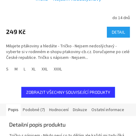
do 14 dnů
Průměrné
hodnocení
produktu
249 Kč
DETAIL
je
5,0
Milujete ptákoviny a hledáte - Tričko - Nejsem nedoslýchavý -
z
vyberte si v rodinném e-shopu ptakoviny-cb.cz. Doručujeme po celé
5
České republice. Tričko s nápisem - Nejsem...
hvězdiček.
S
M
L
XL
XXL
XXXL
ZOBRAZIT VŠECHNY SOUVISEJÍCÍ PRODUKTY
Popis
Podobné (7)
Hodnocení
Diskuze
Ostatní informace
Detailní popis produktu
Tričko s nápisem - Nikdo neví co tu dělám ale každý mi tady říká