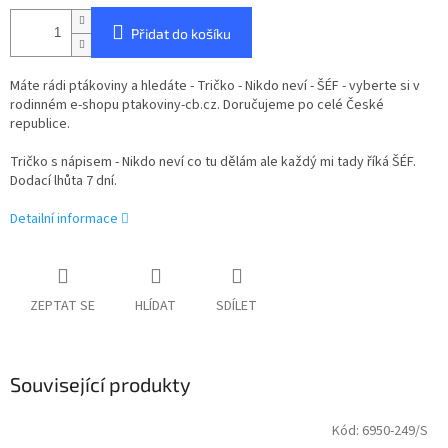
Přidat do košíku
Máte rádi ptákoviny a hledáte - Tričko - Nikdo neví - ŠÉF - vyberte si v
rodinném e-shopu ptakoviny-cb.cz. Doručujeme po celé České
republice.
Tričko s nápisem - Nikdo neví co tu dělám ale každý mi tady říká ŠÉF.
Dodací lhůta 7 dní.
Detailní informace
ZEPTAT SE
HLÍDAT
SDÍLET
Související produkty
Kód:
6950-249/S