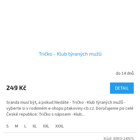
Tričko - Klub týraných mužů
do 14 dnů
Průměrné
hodnocení
produktu
249 Kč
DETAIL
je
5,0
Sranda musí být, a pokud hledáte - Tričko - Klub týraných mužů -
z
vyberte si v rodinném e-shopu ptakoviny-cb.cz. Doručujeme po celé
5
České republice. Tričko s nápisem - Klub...
hvězdiček.
S
M
L
XL
XXL
XXXL
Kód:
6950-249/S