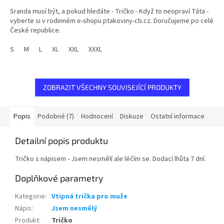
5,0
Sranda musí být, a pokud hledáte - Tričko - Když to neopraví Táta -
z
vyberte si v rodinném e-shopu ptakoviny-cb.cz. Doručujeme po celé
5
České republice.
hvězdiček.
S
M
L
XL
XXL
XXXL
ZOBRAZIT VŠECHNY SOUVISEJÍCÍ PRODUKTY
Popis
Podobné (7)
Hodnocení
Diskuze
Ostatní informace
Detailní popis produktu
Tričko s nápisem - Jsem nesmělí ale léčím se. Dodací lhůta 7 dní.
Doplňkové parametry
Kategorie
:
Vtipná trička pro muže
Nápis
:
Jsem nesmělý
Produkt
:
Tričko