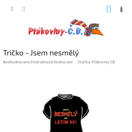
Přejít
NÁKUP
na
obsah
KOŠÍK
Tričko - Jsem nesmělý
Průměrné
Neohodnoceno
Podrobnosti hodnocení
Značka:
Ptákoviny CB
hodnocení
produktu
je
0,0
z
5
hvězdiček.