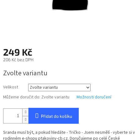
249 Kč
206 Kč bez DPH
Měrná
Zvolte variantu
cena:
Velikost
Můžeme doručit do:
Zvolte variantu
Možnosti doručení
Přidat do košíku
Sranda musí být, a pokud hledáte - Tričko - Jsem nesmělí - vyberte si v
rodinném e-shopu ptakoviny-cb.cz. Doručujeme po celé České