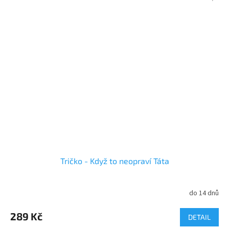
Tričko - Když to neopraví Táta
do 14 dnů
Průměrné
hodnocení
produktu
289 Kč
DETAIL
je