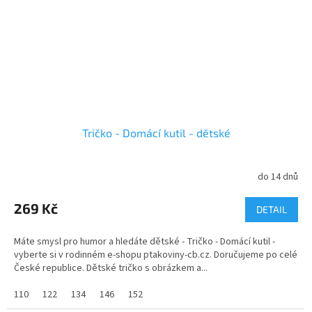
Tričko - Domácí kutil - dětské
do 14 dnů
269 Kč
DETAIL
Máte smysl pro humor a hledáte dětské - Tričko - Domácí kutil -
vyberte si v rodinném e-shopu ptakoviny-cb.cz. Doručujeme po celé
České republice. Dětské tričko s obrázkem a...
110
122
134
146
152