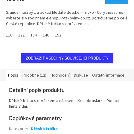
Sranda musí být, a pokud hledáte dětské - Tričko - Corythosaurus -
vyberte si v rodinném e-shopu ptakoviny-cb.cz. Doručujeme po celé
České republice. Dětské tričko s obrázkem a...
110
122
134
146
152
ZOBRAZIT VŠECHNY SOUVISEJÍCÍ PRODUKTY
Popis
Podobné (12)
Hodnocení
Diskuze
Ostatní informace
Detailní popis produktu
Dětské tričko s obrázkem a nápisem - Krasobruslařka. Dodací
lhůta 7 dní.
Doplňkové parametry
Kategorie
:
Dětská trička