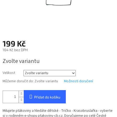
199 Kč
164 Kč bez DPH
Měrná
Zvolte variantu
cena:
Velikost
Můžeme doručit do:
Zvolte variantu
Možnosti doručení
Přidat do košíku
Milujete ptákoviny a hledáte dětské - Tričko - Krasobruslařka - vyberte
si v rodinném e-shopu ptakoviny-cb.cz. Doručujeme po celé České