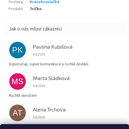
Postava
:
Krasobruslařka
Produkt
:
Tričko
Pavlina Kubišová
PK
Hodnocení obchodu je 5 z 5 hvězdiček.
8.8.2026
Doporučuji, super komunikace a rychlé dodání.
Marta Sládková
MS
Hodnocení obchodu je 5 z 5 hvězdiček.
6.8.2026
Rychlé doručení
Alena Trchova
AT
Hodnocení obchodu je 5 z 5 hvězdiček.
5.8.2026
Vše v pořádku