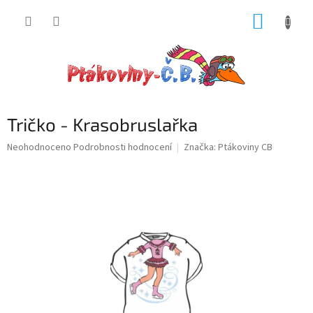
Přejít
NÁKUP
na
obsah
KOŠÍK
Tričko - Krasobruslařka
Průměrné
Neohodnoceno
Podrobnosti hodnocení
Značka:
Ptákoviny CB
hodnocení
produktu
je
0,0
z
5
hvězdiček.