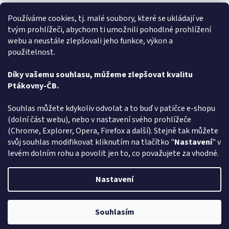
Rychlé dodání zboží super
Používáme cookies, tj. malé soubory, které se ukládají ve
tvým prohlížeči, abychom ti umožnili pohodlné prohlížení
Lída
L
webu a neustále zlepšovali jeho funkce, výkon a
Hodnocení obchodu je 5 z 5 hvězdiček.
31.7.2026
použitelnost.
Velmi rychlé vyřízení objednávky
Díky vašemu souhlasu, můžeme zlepšovat kvalitu
Ptákovny-ČB.
Zobrazit další hodnocení
Z
Souhlas můžete kdykoliv odvolat a to buď v patičce e-shopu
á
(dolní část webu), nebo v nastavení svého prohlížeče
Způsob ověřování recenzí
p
(Chrome, Explorer, Opera, Firefox a další). Stejně tak můžete
a
svůj souhlas modifikovat kliknutím na tlačítko "
Nastavení
" v
t
levém dolním rohu a povolit jen to, co považujete za vhodné.
í
Vytvořil Shoptet
Nastavení
Copyright 2026
Ptákoviny-CB
. Všechna práva vyhrazena.
Upravit
Souhlasím
nastavení cookies
Pozor změna otevírací dob: Po-Čt - od 13:00 do 17:00 Pátek Zavřeno