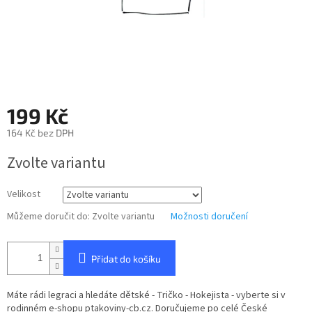
199 Kč
164 Kč bez DPH
Měrná
Zvolte variantu
cena:
Velikost
Můžeme doručit do:
Zvolte variantu
Možnosti doručení
Přidat do košíku
Máte rádi legraci a hledáte dětské - Tričko - Hokejista - vyberte si v
rodinném e-shopu ptakoviny-cb.cz. Doručujeme po celé České