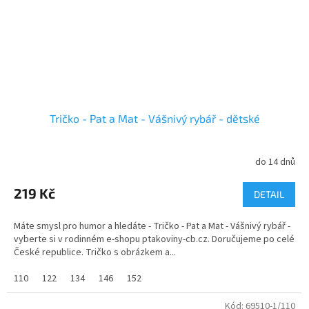
Tričko - Pat a Mat - Vášnivý rybář - dětské
do 14 dnů
219 Kč
DETAIL
Máte smysl pro humor a hledáte - Tričko - Pat a Mat - Vášnivý rybář -
vyberte si v rodinném e-shopu ptakoviny-cb.cz. Doručujeme po celé
České republice. Tričko s obrázkem a...
110
122
134
146
152
Kód:
69510-1/110