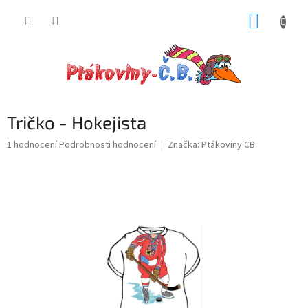
Přejít
NÁKUP
na
obsah
KOŠÍK
Tričko - Hokejista
Průměrné
1 hodnocení
Podrobnosti hodnocení
Značka:
Ptákoviny CB
hodnocení
produktu
je
5,0
z
5
hvězdiček.