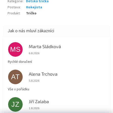
Kategorie
:
Dětská trička
Postava
:
Hokejista
Produkt
:
Tričko
Marta Sládková
MS
Hodnocení obchodu je 5 z 5 hvězdiček.
6.8.2026
Rychlé doručení
Alena Trchova
AT
Hodnocení obchodu je 5 z 5 hvězdiček.
5.8.2026
Vše v pořádku
Jiří Zalaba
JZ
Hodnocení obchodu je 5 z 5 hvězdiček.
1.8.2026