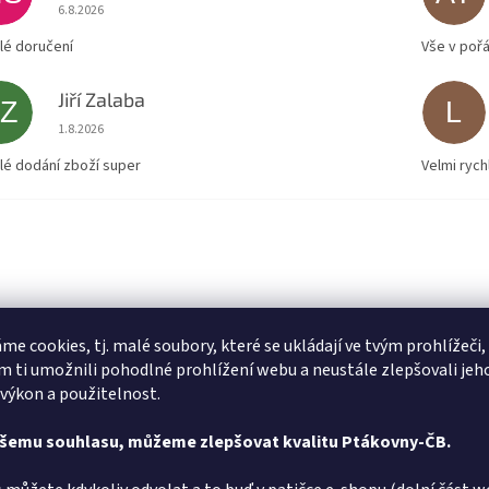
Hodnocení obchodu je 5 z 5 hvězdiček.
6.8.2026
lé doručení
Vše v poř
Jiří Zalaba
JZ
L
Hodnocení obchodu je 5 z 5 hvězdiček.
1.8.2026
lé dodání zboží super
Velmi rych
me cookies, tj. malé soubory, které se ukládají ve tvým prohlížeči,
 ti umožnili pohodlné prohlížení webu a neustále zlepšovali jeh
 výkon a použitelnost.
ašemu souhlasu, můžeme zlepšovat kvalitu Ptákovny-ČB.