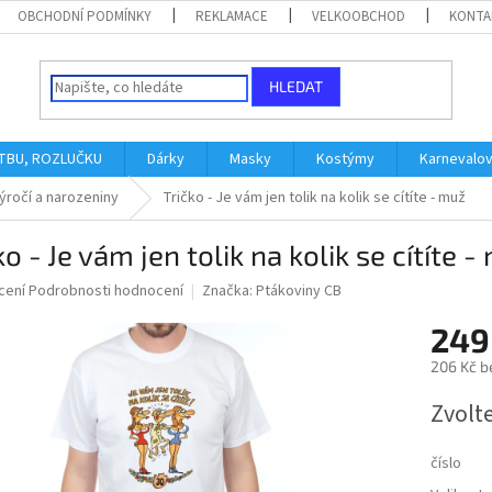
OBCHODNÍ PODMÍNKY
REKLAMACE
VELKOOBCHOD
KONTA
HLEDAT
ATBU, ROZLUČKU
Dárky
Masky
Kostýmy
Karnevalo
ýročí a narozeniny
Tričko - Je vám jen tolik na kolik se cítíte - muž
ko - Je vám jen tolik na kolik se cítíte -
né
cení
Podrobnosti hodnocení
Značka:
Ptákoviny CB
ní
249
u
206 Kč b
Měrná
Zvolt
cena:
ek.
číslo