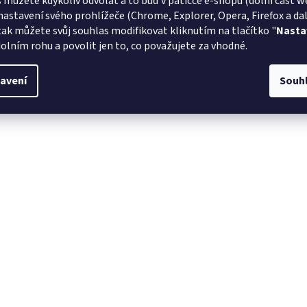
 můžete kdykoliv odvolat a to buď v patičce e-shopu (dolní část w
nastavení svého prohlížeče (Chrome, Explorer, Opera, Firefox a dalš
tak můžete svůj souhlas modifikovat kliknutím na tlačítko "
Nasta
olním rohu a povolit jen to, co považujete za vhodné.
avení
Souh