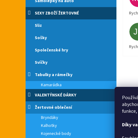
Samolepky na auto
SEXY ZBOŽÍ ŽERTOVNÉ
Rych
Sliz
Sošky
Rych
Společenské hry
Svíčky
Tabulky a rámečky
Kamarádka
VALENTÝNSKÉ DÁRKY
Používá
abychom
Žertovné oblečení
funkce,
Bryndáky
Díky v
Kalhotky
Kojenecké body