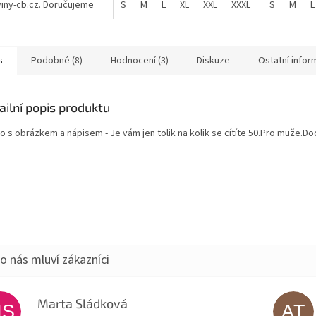
iny-cb.cz. Doručujeme
S
M
L
XL
XXL
XXXL
S
M
L
é České republice.
ka nerez o obsahu 200ml.
s
Podobné (8)
Hodnocení (3)
Diskuze
Ostatní info
ailní popis produktu
o s obrázkem a nápisem - Je vám jen tolik na kolik se cítíte 50.Pro muže.Dod
Marta Sládková
MS
AT