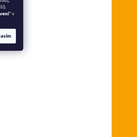
ebu),
í).
vení
" v
lasím