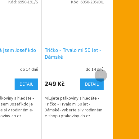
Kód:
6950-191/S
Kód:
6950-205/BIL
Já jsem Josef kdo
Tričko - Trvalo mi 50 let -
Dámské
do 14 dnů
do 14 dnů
Průměrné
Další
hodnocení
produkt
produktu
249 Kč
DETAIL
DETAIL
je
5,0
ákoviny a hledáte -
Milujete ptákoviny a hledáte -
z
 jsem Josef kdo je
Tričko - Trvalo mi 50 let -
5
te si v rodinném e-
Dámské- vyberte si v rodinném
hvězdiček.
oviny-cb.cz.
e-shopu ptakoviny-cb.cz.
e po celé České
Doručujeme po celé České
 Tričko s obrázkem a
republice. Tričko s obrázkem
a...