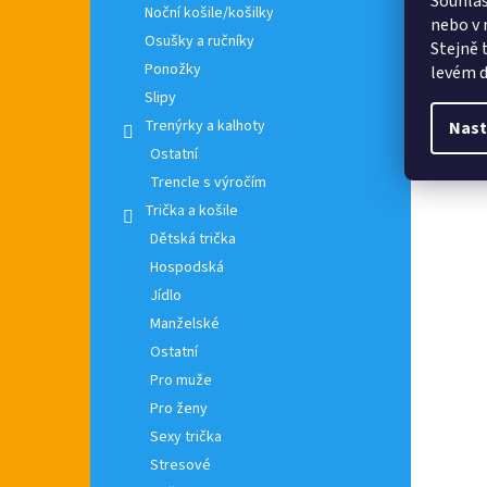
Souhlas
Noční košile/košilky
nebo v 
Osušky a ručníky
Stejně 
Ponožky
levém d
Slipy
Trenýrky a kalhoty
Nast
Ostatní
Trencle s výročím
Trička a košile
Dětská trička
Hospodská
Jídlo
Manželské
Ostatní
Pro muže
Pro ženy
Sexy trička
Stresové