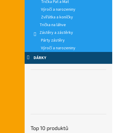
Trička Pat a Mat
Výročí a narozeniny
Zvířátka a koníčky
Trička na láhve
Zástěry a zástěrky
Párty zástěry
Výročí a narozeniny
DÁRKY
Top 10 produktů