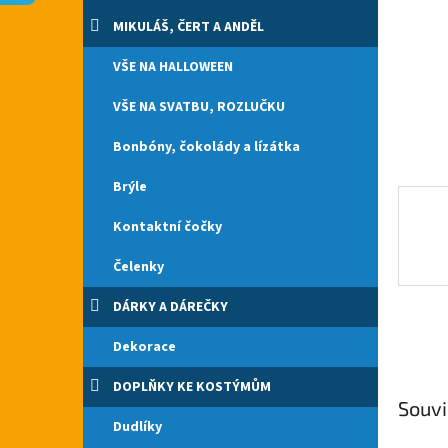
n
e
MIKULÁŠ, ČERT A ANDĚL
l
VŠE NA HALLOWEEN
VŠE NA SVATBU, ROZLUČKU
Bonbóny, čokolády a lízátka
Brýle
Kontaktní čočky
Čelenky
DÁRKY A DÁREČKY
Dekorace
DOPLŇKY KE KOSTÝMŮM
Souvi
Dudlíky