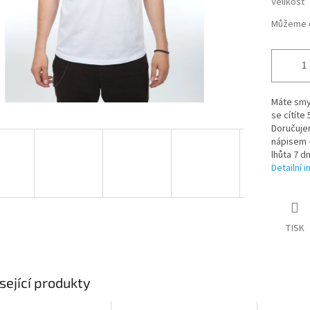
Velikost
Můžeme d
Máte smys
se cítíte
Doručuje
nápisem -
lhůta 7 dn
Detailní 
TISK
sející produkty