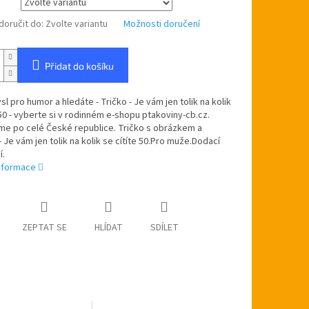
oručit do:
Zvolte variantu
Možnosti doručení
Přidat do košíku
l pro humor a hledáte - Tričko - Je vám jen tolik na kolik
 50 - vyberte si v rodinném e-shopu ptakoviny-cb.cz.
me po celé České republice. Tričko s obrázkem a
 Je vám jen tolik na kolik se cítíte 50.Pro muže.Dodací
í.
informace
ZEPTAT SE
HLÍDAT
SDÍLET