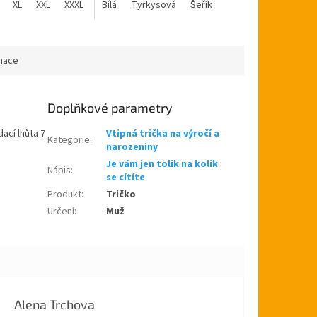
XL
XXL
XXXL
Bílá
Tyrkysová
Šeřík
rmace
Doplňkové parametry
ací lhůta 7
Vtipná trička na výročí a
Kategorie
:
narozeniny
Je vám jen tolik na kolik
Nápis
:
se cítíte
Produkt
:
Tričko
Určení
:
Muž
Alena Trchova