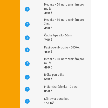
Medaile k 50. narozeninám pro
muže
49 Kč
Medaile k 50. narozeninám pro
ženu
49 Kč
Čapka trpaslík - 56cm
74 Kč
Papírové ubrousky - 5000kč
45 Kč
Medaile k 18. narozeninám pro
muže
49 Kč
Brčka penis 6ks
69 Kč
Indiánská čelenka - 2 pera
85 Kč
Kšiltovka s vrtulkou
159 Kč