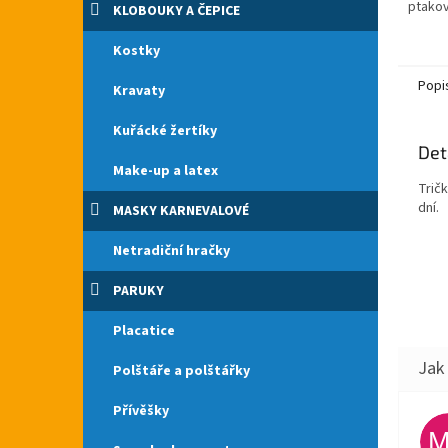
ptakov
KLOBOUKY A ČEPICE
po cel
Placat
Kostky
Popi
Kravaty
Kuřácké žertíky
Det
Make-up a latex
Tričk
dní.
MASKY KARNEVALOVÉ
Netradiční hračky
PARUKY
Placatice
Polštáře a polštářky
Přívěšky