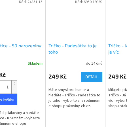
Kód:
24351-15
Kód:
6950-193/S
tice - 50 narozeniny
Tričko - Padesátka to je
Tričko - 
toho
je víc
Skladem
do 14 dnů
rné
cení
Kč
ktu
249 Kč
249 Kč
DETAIL
Máte smysl pro humor a
Milujete pt
hledáte - Tričko - Padesátka to
Tričko - Já
o košíku
je toho - vyberte si v rodinném
víc - vyber
ček.
e-shopu ptakoviny-cb.cz.
shopu ptak
Doručujeme po celé České
Doručujem
ádi ptákoviny a hledáte -
republice. Tričko s obrázkem a
republice.
ice - K 50tinám - vyberte
nápisem -...
nápisem...
odinném e-shopu