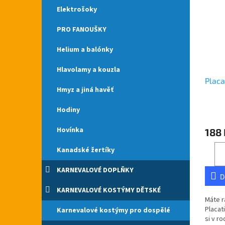
Elektrošoky
PRO FANOUŠKY
Helium a balónky
Hlavolamy a kouzla
Placa
Hmyz a jiná havěť
Hodiny
Průmě
hodno
Hovínka
188 
produ
je
Kanadské žertíky
5,0
z
KARNEVALOVÉ DOPLŇKY
5
D
hvězdi
KARNEVALOVÉ KOSTÝMY DĚTSKÉ
Máte r
Placat
Karnevalové kostýmy pro dospělé
si v r