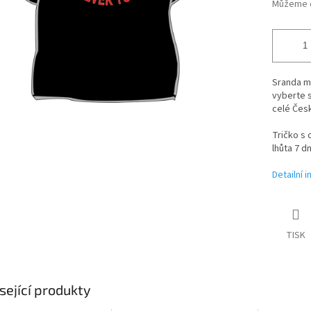
Můžeme d
Sranda mu
vyberte 
celé Česk
Tričko s 
lhůta 7 dn
Detailní 
TISK
sející produkty