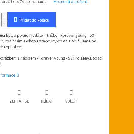
oručit do:
Zvolte variantu
Možnosti doručení
Přidat do košíku
sí být, a pokud hledáte - Tričko - Forever young - 50 -
si v rodinném e-shopu ptakoviny-cb.cz. Doručujeme po
é republice.
obrázkem a nápisem - Forever young - 50.Pro ženy.Dodací
í.
informace
ZEPTAT SE
HLÍDAT
SDÍLET