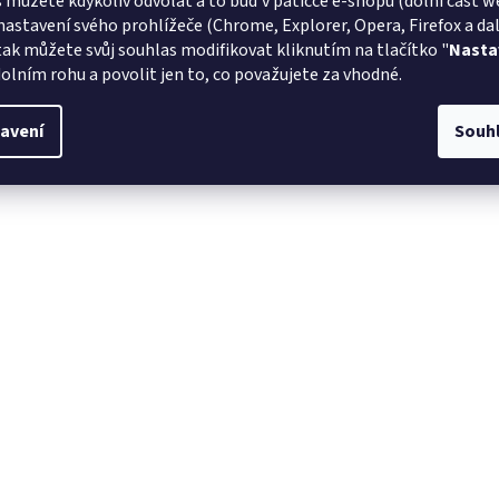
 můžete kdykoliv odvolat a to buď v patičce e-shopu (dolní část w
nastavení svého prohlížeče (Chrome, Explorer, Opera, Firefox a dalš
tak můžete svůj souhlas modifikovat kliknutím na tlačítko "
Nasta
olním rohu a povolit jen to, co považujete za vhodné.
avení
Souh