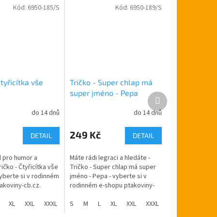
Kód:
6950-185/S
Kód:
6950-189/S
Čtyřicítka vše
Tričko - Super chlap má
super jméno - Pepa
Další
produkt
do 14 dnů
do 14 dnů
249 Kč
DETAIL
DETAIL
 pro humor a
Máte rádi legraci a hledáte -
ričko - Čtyřicítka vše
Tričko - Super chlap má super
vyberte si v rodinném
jméno - Pepa - vyberte si v
akoviny-cb.cz.
rodinném e-shopu ptakoviny-
e po celé České
cb.cz. Doručujeme po celé
 Tričko s obrázkem
XL
XXL
XXXL
České republice. Tričko s
S
M
L
XL
XXL
XXXL
obrázkem a...