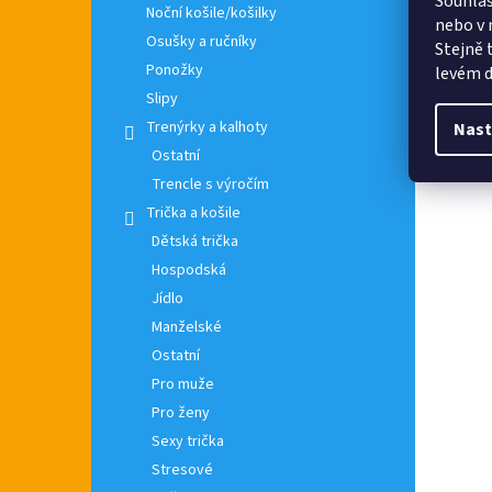
Souhlas
Noční košile/košilky
nebo v 
Osušky a ručníky
Stejně 
Ponožky
levém d
Slipy
Trenýrky a kalhoty
Nast
Ostatní
Trencle s výročím
Trička a košile
Dětská trička
Hospodská
Jídlo
Manželské
Ostatní
Pro muže
Pro ženy
Sexy trička
Stresové