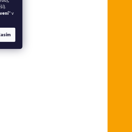
ebu),
í).
vení
" v
lasím