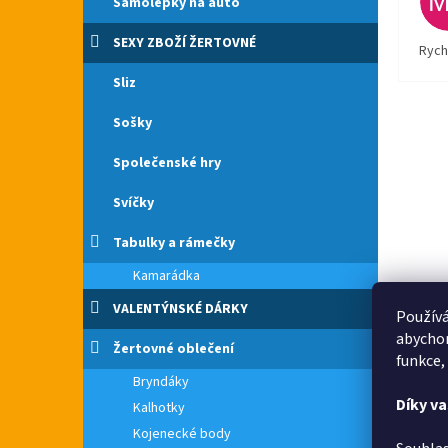
Samolepky na auto
SEXY ZBOŽÍ ŽERTOVNÉ
Rych
Sliz
Sošky
Společenské hry
Svíčky
Tabulky a rámečky
Kamarádka
VALENTÝNSKÉ DÁRKY
Používá
abychom
Žertovné oblečení
funkce,
Bryndáky
Díky v
Kalhotky
Kojenecké body