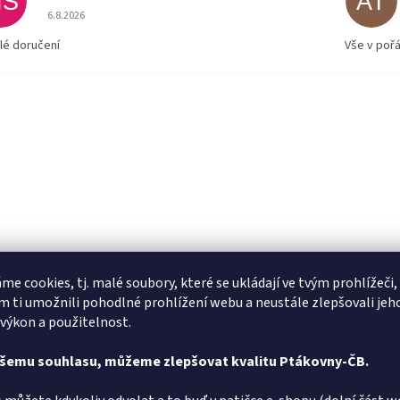
MS
AT
Hodnocení obchodu je 5 z 5 hvězdiček.
6.8.2026
lé doručení
Vše v poř
me cookies, tj. malé soubory, které se ukládají ve tvým prohlížeči,
 ti umožnili pohodlné prohlížení webu a neustále zlepšovali jeh
 výkon a použitelnost.
ašemu souhlasu, můžeme zlepšovat kvalitu Ptákovny-ČB.