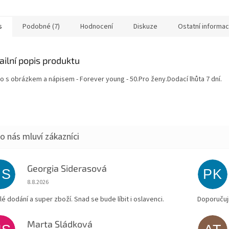
s
Podobné (7)
Hodnocení
Diskuze
Ostatní informa
ailní popis produktu
ko s obrázkem a nápisem - Forever young - 50.Pro ženy.Dodací lhůta 7 dní.
Georgia Siderasová
GS
PK
Hodnocení obchodu je 5 z 5 hvězdiček.
8.8.2026
lé dodání a super zboží. Snad se bude líbit i oslavenci.
Doporučuji
Marta Sládková