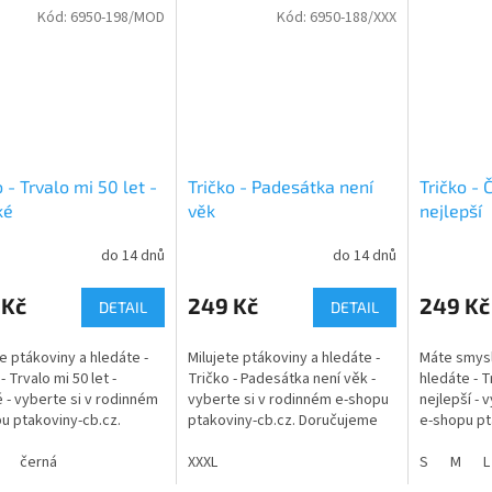
Kód:
6950-198/MOD
Kód:
6950-188/XXX
o - Trvalo mi 50 let -
Tričko - Padesátka není
Tričko - 
ké
věk
nejlepší
do 14 dnů
do 14 dnů
rné
cení
ktu
 Kč
249 Kč
249 Kč
DETAIL
DETAIL
te ptákoviny a hledáte -
Milujete ptákoviny a hledáte -
Máte smysl
- Trvalo mi 50 let -
Tričko - Padesátka není věk -
hledáte - T
 - vyberte si v rodinném
vyberte si v rodinném e-shopu
nejlepší - 
ček.
u ptakoviny-cb.cz.
ptakoviny-cb.cz. Doručujeme
e-shopu pt
ujeme po celé České
po celé České republice.
Doručujem
ice. Tričko s obrázkem
černá
Tričko s obrázkem a nápisem
XXXL
republice.
S
M
L
-...
a...