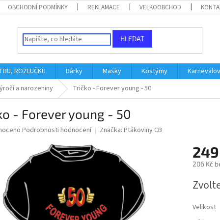
OBCHODNÍ PODMÍNKY
REKLAMACE
VELKOOBCHOD
KONTA
HLEDAT
ATBU, ROZLUČKU
Dárky
Masky
Kostýmy
Karnevalo
ýročí a narozeniny
Tričko - Forever young - 50
ko - Forever young - 50
né
noceno
Podrobnosti hodnocení
Značka:
Ptákoviny CB
ní
249
u
206 Kč b
Měrná
Zvolt
cena:
ek.
Velikost