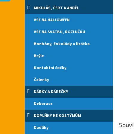
n
e
MIKULÁŠ, ČERT A ANDĚL
l
VŠE NA HALLOWEEN
VŠE NA SVATBU, ROZLUČKU
Bonbóny, čokolády a lízátka
Brýle
Kontaktní čočky
Čelenky
DÁRKY A DÁREČKY
Dekorace
DOPLŇKY KE KOSTÝMŮM
Souvi
Dudlíky