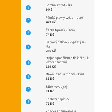
Bomba smrad - 1ks
9 Kč
Pánské plavky světle modré
479 Kč
Čapka trpaslík - 56cm
74 Kč
Dárkový balíček - Vypěstuj si -
4ks
256 Kč
Stojan s panákem a flaštičkou k
výročí narození
189 Kč
Make-up aqua modrý - 30ml
88 Kč
Šátek kovbojský
71 Kč
Toaletní papír - 50
77 Kč
Značka s panákama a