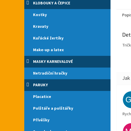
KLOBOUKY A ČEPICE
Kostky
Popi
Kravaty
Det
Kuřácké žertíky
Trič
Make-up a latex
MASKY KARNEVALOVÉ
Netradiční hračky
PARUKY
Placatice
Polštáře a polštářky
Rych
Přívěšky