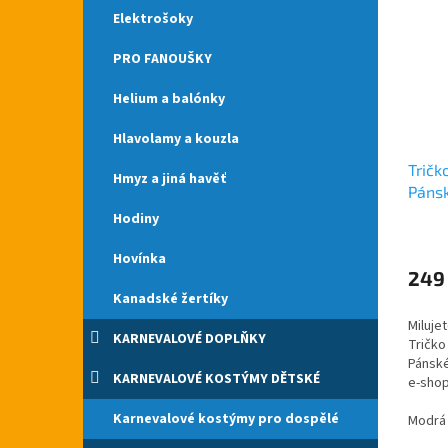
Elektrošoky
PRO FANOUŠKY
Helium a balónky
Hlavolamy a kouzla
Tričk
Hmyz a jiná havěť
Páns
Hodiny
Průmě
hodno
Hovínka
produ
249
je
Kanadské žertíky
5,0
Miluje
z
KARNEVALOVÉ DOPLŇKY
Tričko 
5
Pánské
hvězdi
KARNEVALOVÉ KOSTÝMY DĚTSKÉ
e-shop
Doruč
Karnevalové kostýmy pro dospělé
republ
Modrá
a...