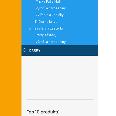
Trička Pat a Mat
Výročí a narozeniny
Zvířátka a koníčky
Trička na láhve
Zástěry a zástěrky
Párty zástěry
Výročí a narozeniny
DÁRKY
Top 10 produktů