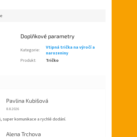
ce
Doplňkové parametry
Vtipná trička na výročí a
Kategorie
:
narozeniny
Produkt
:
Tričko
Pavlina Kubišová
Hodnocení obchodu je 5 z 5 hvězdiček.
8.8.2026
, super komunikace a rychlé dodání.
Alena Trchova