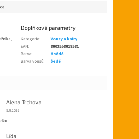
ace
Doplňkové parametry
ežníka,
Kategorie
:
Vousy a kníry
EAN
:
8003558018581
Barva
:
Hnědá
Barva vousů
:
Šedé
Alena Trchova
Hodnocení obchodu je 5 z 5 hvězdiček.
5.8.2026
ádku
Lída