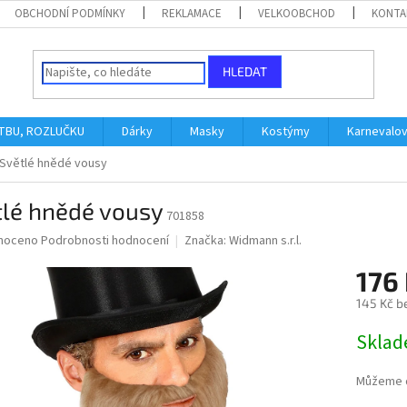
OBCHODNÍ PODMÍNKY
REKLAMACE
VELKOOBCHOD
KONTA
HLEDAT
ATBU, ROZLUČKU
Dárky
Masky
Kostýmy
Karnevalo
Světlé hnědé vousy
tlé hnědé vousy
701858
né
noceno
Podrobnosti hodnocení
Značka:
Widmann s.r.l.
ní
176
u
145 Kč b
Měrná
Skla
cena:
ek.
Můžeme d