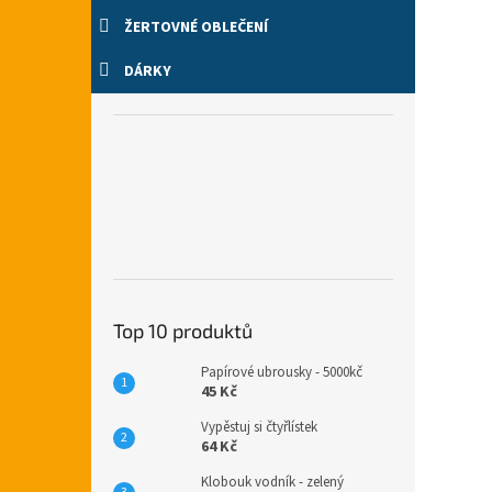
ŽERTOVNÉ OBLEČENÍ
DÁRKY
Top 10 produktů
Papírové ubrousky - 5000kč
45 Kč
Vypěstuj si čtyřlístek
64 Kč
Klobouk vodník - zelený