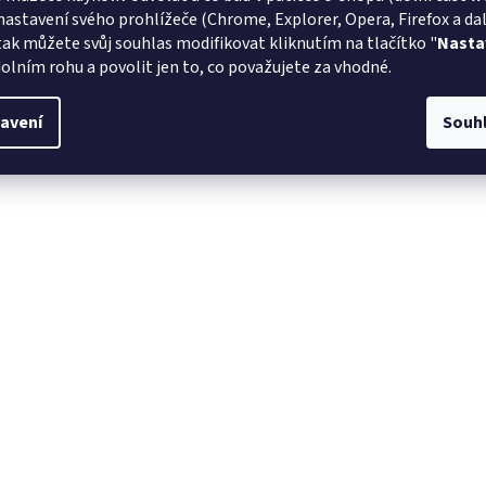
nastavení svého prohlížeče (Chrome, Explorer, Opera, Firefox a dalš
tak můžete svůj souhlas modifikovat kliknutím na tlačítko "
Nasta
olním rohu a povolit jen to, co považujete za vhodné.
avení
Souh