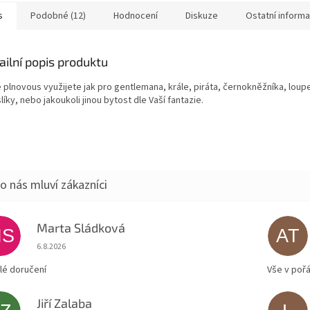
s
Podobné (12)
Hodnocení
Diskuze
Ostatní inform
ailní popis produktu
 plnovous využijete jak pro gentlemana, krále, piráta, černokněžníka, loup
líky, nebo jakoukoli jinou bytost dle Vaší fantazie.
Marta Sládková
MS
AT
Hodnocení obchodu je 5 z 5 hvězdiček.
6.8.2026
lé doručení
Vše v poř
Jiří Zalaba