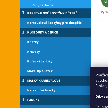
Zuby žertovné
Rych
KARNEVALOVÉ KOSTÝMY DĚTSKÉ
Karnevalové kostýmy pro dospělé
KLOBOUKY A ČEPICE
Kostky
Kravaty
Kuřácké žertíky
Make-up a latex
Používá
abychom
MASKY KARNEVALOVÉ
funkce,
Netradiční hračky
Díky v
PARUKY
Souhlas