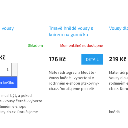
 vousy
Tmavě hnědé vousy s
Vousy dl
knírem na gumičku
Skladem
Momentálně nedostupné
rné
cení
Kč
ktu
176 Kč
219 Kč
DETAIL
Máte rádi legraci a hledáte -
Máte rádi p
Vousy hnědé - vyberte si v
Vousy dlouh
o košíku
rodinném e-shopu ptakoviny-
rodinném e
ček.
cb.cz. Doručujeme po celé
cb.cz. Dor
České republice.
České repu
 musí být, a pokud
knírem dlo
e - Vousy černé - vyberte
30cm vhodn
odinném e-shopu
iny-cb.cz. Doručujeme
hnědá
é České republice.