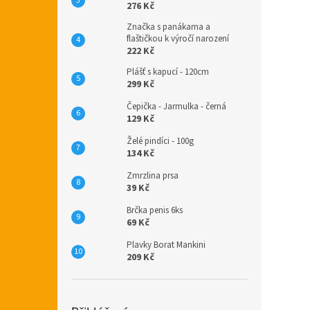
276 Kč
Značka s panákama a
flaštičkou k výročí narození
222 Kč
Plášť s kapucí - 120cm
299 Kč
Čepička - Jarmulka - černá
129 Kč
Želé pindíci - 100g
134 Kč
Zmrzlina prsa
39 Kč
Brčka penis 6ks
69 Kč
Plavky Borat Mankini
209 Kč