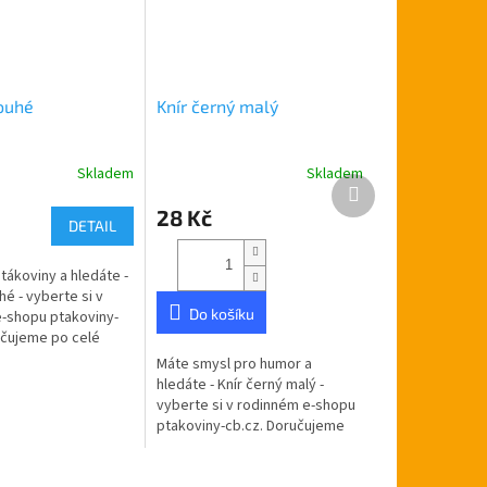
ouhé
Knír černý malý
Skladem
Skladem
Další
produkt
28 Kč
DETAIL
tákoviny a hledáte -
é - vyberte si v
Do košíku
-shopu ptakoviny-
učujeme po celé
blice. Vousy s
Máte smysl pro humor a
uhé cca
hledáte - Knír černý malý -
é pro...
vyberte si v rodinném e-shopu
ptakoviny-cb.cz. Doručujeme
po celé České republice. Knír
černý malý.