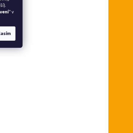
í).
vení
" v
lasím