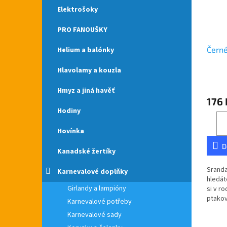
Elektrošoky
PRO FANOUŠKY
Černé
Helium a balónky
Hlavolamy a kouzla
Průmě
Hmyz a jiná havěť
hodno
176 
produ
Hodiny
je
5,0
z
Hovínka
5
D
hvězdi
Kanadské žertíky
Sranda
Karnevalové doplňky
hledát
Girlandy a lampióny
si v r
ptakov
Karnevalové potřeby
po cel
Karnevalové sady