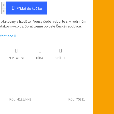
Přidat do košíku
 ptákoviny a hledáte - Vousy šedé- vyberte si v rodinném
ptakoviny-cb.cz. Doručujeme po celé České republice.
informace
ZEPTAT SE
HLÍDAT
SDÍLET
Kód:
4231/HNE
Kód:
70821