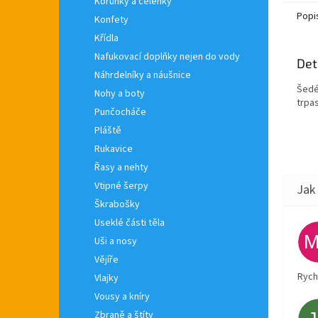
Korunky a čelenky
Popi
Konfety
Křídla
Nafukovací doplňky nejen do vody
Det
Náhrdelníky a náušnice
Šedé
Nohy a boty
trpas
Punčocháče
Pláště
Rukavice
Řasy a nehty
Vtipné šerpy
Škrabošky
Useklé části těla
Uši a nosy
Vějíře
Rych
Vlajky
Vousy a kníry
Zbraně a štíty