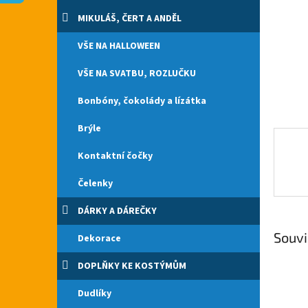
n
e
MIKULÁŠ, ČERT A ANDĚL
l
VŠE NA HALLOWEEN
VŠE NA SVATBU, ROZLUČKU
Bonbóny, čokolády a lízátka
Brýle
Kontaktní čočky
Čelenky
DÁRKY A DÁREČKY
Souvi
Dekorace
DOPLŇKY KE KOSTÝMŮM
Dudlíky