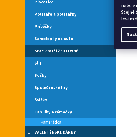
Placatice
nebo v 
Stejně 
Polštáře a polštářky
levém d
Přívěšky
Nast
Samolepky na auto
SEXY ZBOŽÍ ŽERTOVNÉ
Sliz
Sošky
Společenské hry
Svíčky
Tabulky a rámečky
Kamarádka
VALENTÝNSKÉ DÁRKY