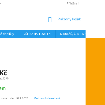
KTY
Přihlášení
NÁKUPNÍ
Prázdný košík
KOŠÍK
vé doplňky
VŠE NA HALLOWEEN
MIKULÁŠ, ČERT A ANDĚL
T
 Kč
ez DPH
dem
oručit do:
10.8.2026
Možnosti doručení