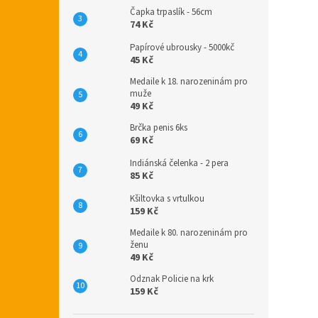
Čapka trpaslík - 56cm
74 Kč
Papírové ubrousky - 5000kč
45 Kč
Medaile k 18. narozeninám pro
muže
49 Kč
Brčka penis 6ks
69 Kč
Indiánská čelenka - 2 pera
85 Kč
Kšiltovka s vrtulkou
159 Kč
Medaile k 80. narozeninám pro
ženu
49 Kč
Odznak Policie na krk
159 Kč