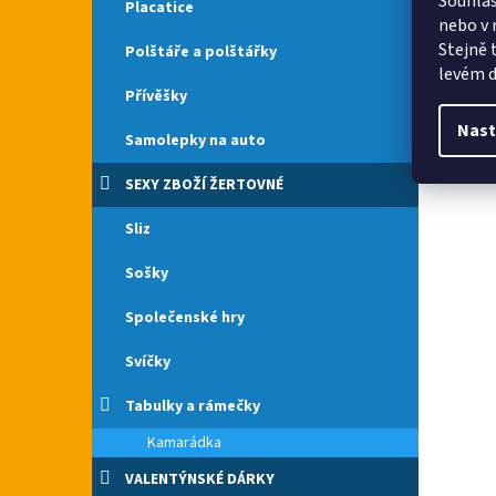
Souhlas
Placatice
nebo v 
Stejně 
Polštáře a polštářky
levém d
Přívěšky
Nast
Samolepky na auto
SEXY ZBOŽÍ ŽERTOVNÉ
Sliz
Sošky
Společenské hry
Svíčky
Tabulky a rámečky
Kamarádka
VALENTÝNSKÉ DÁRKY