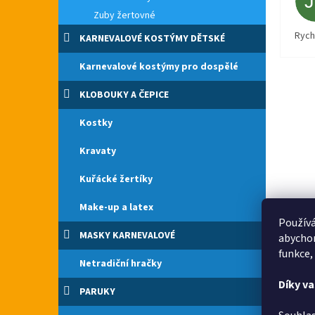
Zuby žertovné
Rych
KARNEVALOVÉ KOSTÝMY DĚTSKÉ
Karnevalové kostýmy pro dospělé
KLOBOUKY A ČEPICE
Kostky
Kravaty
Kuřácké žertíky
Make-up a latex
Používá
MASKY KARNEVALOVÉ
abychom
funkce,
Netradiční hračky
Díky v
PARUKY