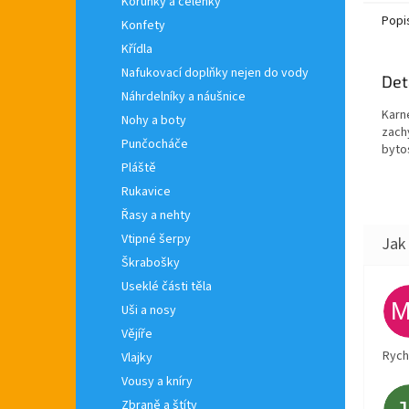
Korunky a čelenky
Popi
Konfety
Křídla
Nafukovací doplňky nejen do vody
Det
Náhrdelníky a náušnice
Karn
Nohy a boty
zachy
Punčocháče
bytos
Pláště
Rukavice
Řasy a nehty
Vtipné šerpy
Škrabošky
Useklé části těla
Uši a nosy
Vějíře
Rych
Vlajky
Vousy a kníry
Zbraně a štíty