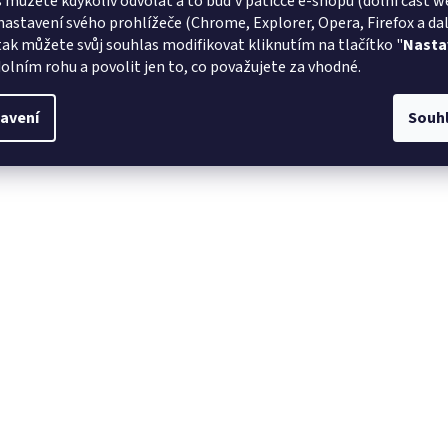
 můžete kdykoliv odvolat a to buď v patičce e-shopu (dolní část w
nastavení svého prohlížeče (Chrome, Explorer, Opera, Firefox a dalš
tak můžete svůj souhlas modifikovat kliknutím na tlačítko "
Nasta
olním rohu a povolit jen to, co považujete za vhodné.
avení
Souh