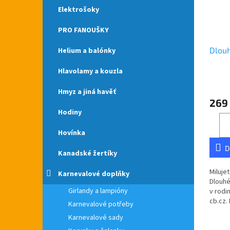
Elektrošoky
PRO FANOUŠKY
Dlouh
Helium a balónky
Hlavolamy a kouzla
Hmyz a jiná havěť
269
Hodiny
Hovínka
D
Kanadské žertíky
Miluje
Karnevalové doplňky
Dlouhé
Girlandy a lampióny
v rodi
cb.cz.
Karnevalové potřeby
České 
Karnevalové sady