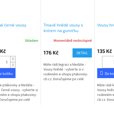
é černé vousy
Tmavě hnědé vousy s
Vousy h
knírem na gumičku
Skladem
Momentálně nedostupné
 Kč
135 Kč
176 Kč
DETAIL
Máte rádi legraci a hledáte -
Vousy hnědé - vyberte si v
o košíku
Do ko
rodinném e-shopu ptakoviny-
cb.cz. Doručujeme po celé
České republice.
te ptákoviny a hledáte -
Máte rádi l
 černé vousy - vyberte si
Vousy hněd
nném e-shopu ptakoviny-
rodinném e
 Doručujeme po celé
cb.cz. Dor
republice.
České repu
plnovous vy