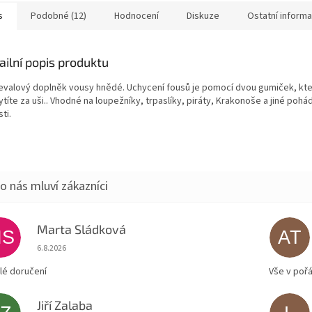
s
Podobné (12)
Hodnocení
Diskuze
Ostatní inform
ailní popis produktu
evalový doplněk vousy hnědé. Uchycení fousů je pomocí dvou gumiček, kte
títe za uši.. Vhodné na loupežníky, trpaslíky, piráty, Krakonoše a jiné poh
ti.
Marta Sládková
MS
AT
Hodnocení obchodu je 5 z 5 hvězdiček.
6.8.2026
lé doručení
Vše v poř
Jiří Zalaba