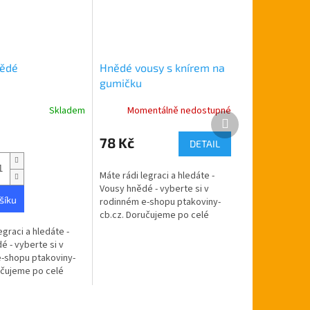
nědé
Hnědé vousy s knírem na
gumičku
Skladem
Momentálně nedostupné
Další
produkt
78 Kč
DETAIL
Máte rádi legraci a hledáte -
Vousy hnědé - vyberte si v
šíku
rodinném e-shopu ptakoviny-
cb.cz. Doručujeme po celé
České republice. Hnědé vousy
egraci a hledáte -
na gumičku.
é - vyberte si v
-shopu ptakoviny-
učujeme po celé
blice. Hnědý dlouhý
užijete jak pro...