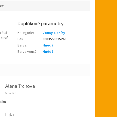
ace
Doplňkové parametry
ré si
Kategorie
:
Vousy a kníry
ádkové
EAN
:
8003558015269
Barva
:
Hnědá
Barva vousů
:
Hnědé
Alena Trchova
Hodnocení obchodu je 5 z 5 hvězdiček.
5.8.2026
ádku
Lída