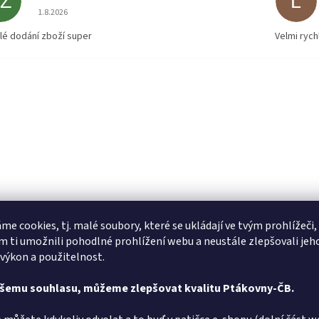
JZ
L
Hodnocení obchodu je 5 z 5 hvězdiček.
1.8.2026
lé dodání zboží super
Velmi rych
me cookies, tj. malé soubory, které se ukládají ve tvým prohlížeči,
 ti umožnili pohodlné prohlížení webu a neustále zlepšovali jeh
 výkon a použitelnost.
ašemu souhlasu, můžeme zlepšovat kvalitu Ptákovny-ČB.