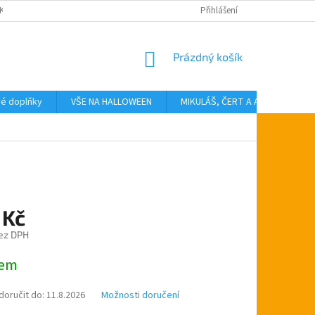
KTY
Přihlášení
NÁKUPNÍ
Prázdný košík
KOŠÍK
vé doplňky
VŠE NA HALLOWEEN
MIKULÁŠ, ČERT A ANDĚL
T
 Kč
ez DPH
dem
oručit do:
11.8.2026
Možnosti doručení