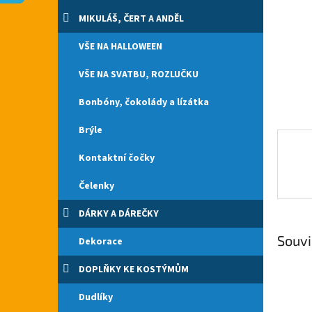
n
e
MIKULÁŠ, ČERT A ANDĚL
l
VŠE NA HALLOWEEN
VŠE NA SVATBU, ROZLUČKU
Bonbóny, čokolády a lízátka
Brýle
Kontaktní čočky
Čelenky
DÁRKY A DÁREČKY
Souvi
Dekorace
DOPLŇKY KE KOSTÝMŮM
Dudlíky