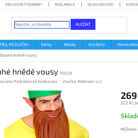
OBCHODNÍ PODMÍNKY
REKLAMACE
VELKOOBCHOD
KONTA
HLEDAT
ATBU, ROZLUČKU
Dárky
Masky
Kostýmy
Karnevalo
Dlouhé hnědé vousy
uhé hnědé vousy
701526
né
noceno
Podrobnosti hodnocení
Značka:
Widmann s.r.l.
ní
269
u
222 Kč b
Měrná
Skla
cena:
ek.
Můžeme d