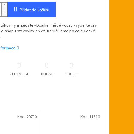
Přidat do košíku
ptákoviny a hledáte - Dlouhé hnědé vousy - vyberte si v
 e-shopu ptakoviny-cb.cz. Doručujeme po celé České
e.
informace
ZEPTAT SE
HLÍDAT
SDÍLET
Kód:
70780
Kód:
11510