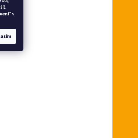
ebu),
í).
vení
" v
lasím