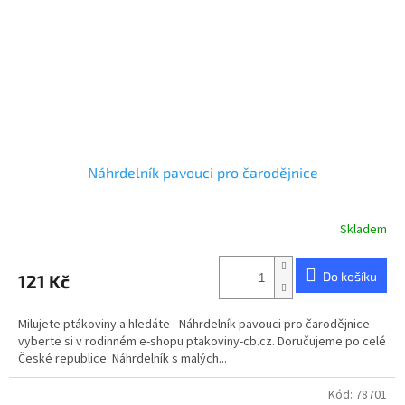
Náhrdelník pavouci pro čarodějnice
Skladem
Průměrné
hodnocení
produktu
Do košíku
121 Kč
je
5,0
z
Milujete ptákoviny a hledáte - Náhrdelník pavouci pro čarodějnice -
5
vyberte si v rodinném e-shopu ptakoviny-cb.cz. Doručujeme po celé
hvězdiček.
České republice. Náhrdelník s malých...
Kód:
78701