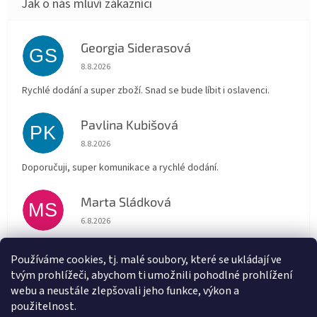
Georgia Siderasová
GS
Hodnocení obchodu je 5 z 5 hvězdiček.
8.8.2026
Rychlé dodání a super zboží. Snad se bude líbit i oslavenci.
Pavlina Kubišová
PK
Hodnocení obchodu je 5 z 5 hvězdiček.
8.8.2026
Doporučuji, super komunikace a rychlé dodání.
Marta Sládková
MS
Hodnocení obchodu je 5 z 5 hvězdiček.
6.8.2026
Rychlé doručení
Používáme cookies, tj. malé soubory, které se ukládají ve
tvým prohlížeči, abychom ti umožnili pohodlné prohlížení
Alena Trchova
AT
webu a neustále zlepšovali jeho funkce, výkon a
Hodnocení obchodu je 5 z 5 hvězdiček.
5.8.2026
použitelnost.