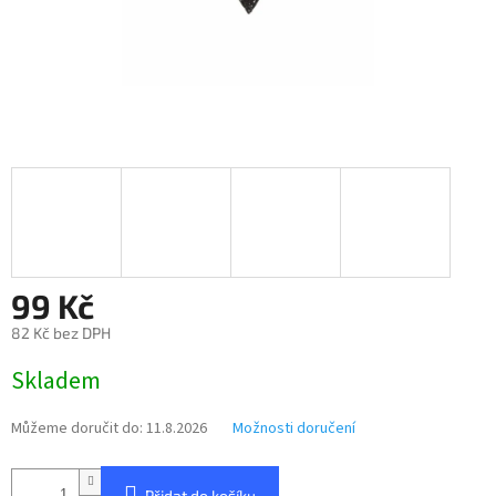
99 Kč
82 Kč bez DPH
Měrná
Skladem
cena:
Můžeme doručit do:
11.8.2026
Možnosti doručení
Přidat do košíku