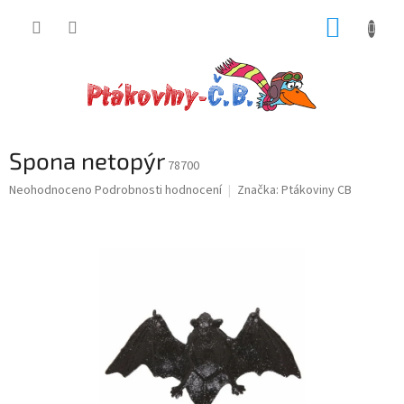
Přejít
NÁKUP
na
obsah
KOŠÍK
Spona netopýr
78700
Průměrné
Neohodnoceno
Podrobnosti hodnocení
Značka:
Ptákoviny CB
hodnocení
produktu
je
0,0
z
5
hvězdiček.