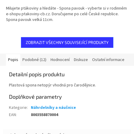
Milujete ptákoviny a hledáte - Spona pavouk - vyberte si v rodinném
e-shopu ptakoviny-cb.cz. Doručujeme po celé České republice.
Spona pavouk velká 11cm.
ZOBRAZIT VŠECHNY SOUVISEJÍCÍ PRODUKTY
Popis
Podobné (12)
Hodnocení
Diskuze
Ostatní informace
Detailní popis produktu
Plastová spona netopýr vhodná pro čarodějnice.
Doplňkové parametry
Kategorie
:
Náhrdelníky a náušnice
EAN
:
8003558870004