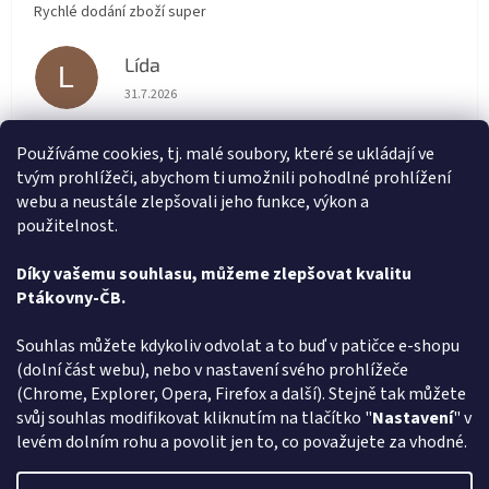
Rychlé dodání zboží super
Lída
L
Hodnocení obchodu je 5 z 5 hvězdiček.
31.7.2026
Velmi rychlé vyřízení objednávky
Používáme cookies, tj. malé soubory, které se ukládají ve
tvým prohlížeči, abychom ti umožnili pohodlné prohlížení
renata svačinová
RS
webu a neustále zlepšovali jeho funkce, výkon a
Hodnocení obchodu je 5 z 5 hvězdiček.
31.7.2026
použitelnost.
Vše v pořádku. Super komunikace. Rychlé dodání
Díky vašemu souhlasu, můžeme zlepšovat kvalitu
Ptákovny-ČB.
Zobrazit další hodnocení
Z
Souhlas můžete kdykoliv odvolat a to buď v patičce e-shopu
á
(dolní část webu), nebo v nastavení svého prohlížeče
Způsob ověřování recenzí
p
(Chrome, Explorer, Opera, Firefox a další). Stejně tak můžete
a
svůj souhlas modifikovat kliknutím na tlačítko "
Nastavení
" v
t
levém dolním rohu a povolit jen to, co považujete za vhodné.
í
Vytvořil Shoptet