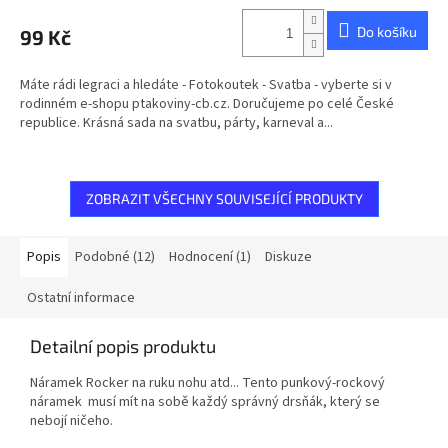
Do košíku
99 Kč
Máte rádi legraci a hledáte - Fotokoutek - Svatba - vyberte si v
rodinném e-shopu ptakoviny-cb.cz. Doručujeme po celé České
republice. Krásná sada na svatbu, párty, karneval a...
ZOBRAZIT VŠECHNY SOUVISEJÍCÍ PRODUKTY
Popis
Podobné (12)
Hodnocení (1)
Diskuze
Ostatní informace
Detailní popis produktu
Náramek Rocker na ruku nohu atd...
Tento punkový-rockový
náramek musí mít na sobě každý správný drsňák, který se
nebojí ničeho.