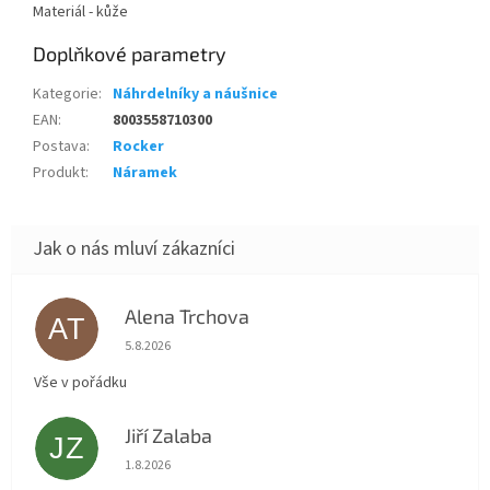
Materiál - kůže
Doplňkové parametry
Kategorie
:
Náhrdelníky a náušnice
EAN
:
8003558710300
Postava
:
Rocker
Produkt
:
Náramek
Alena Trchova
AT
Hodnocení obchodu je 5 z 5 hvězdiček.
5.8.2026
Vše v pořádku
Jiří Zalaba
JZ
Hodnocení obchodu je 5 z 5 hvězdiček.
1.8.2026