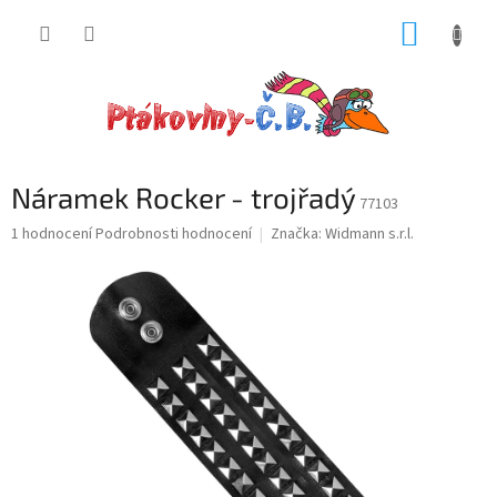
Přejít
NÁKUP
na
obsah
KOŠÍK
Náramek Rocker - trojřadý
77103
Průměrné
1 hodnocení
Podrobnosti hodnocení
Značka:
Widmann s.r.l.
hodnocení
produktu
je
5,0
z
5
hvězdiček.