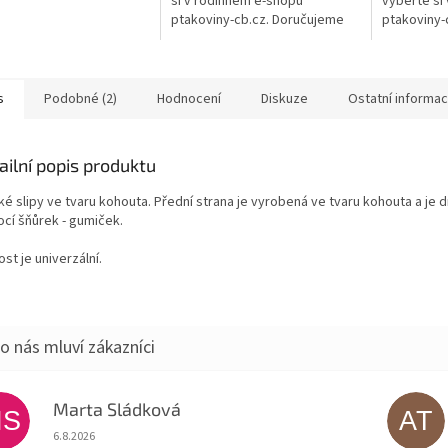
si v rodinném e-shopu
vyberte si
ptakoviny-cb.cz. Doručujeme
ptakoviny-
po celé České republice. Slipy
po celé Čes
se zvukem Tygr, jsou
se zvukem 
jedinečný...
jedinečný..
s
Podobné (2)
Hodnocení
Diskuze
Ostatní informa
ailní popis produktu
ké slipy ve tvaru kohouta. Přední strana je vyrobená ve tvaru kohouta a je 
cí šňůrek - gumiček.
ost je univerzální.
Marta Sládková
MS
AT
Hodnocení obchodu je 5 z 5 hvězdiček.
6.8.2026