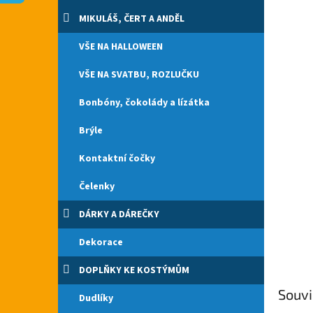
n
e
MIKULÁŠ, ČERT A ANDĚL
l
VŠE NA HALLOWEEN
VŠE NA SVATBU, ROZLUČKU
Bonbóny, čokolády a lízátka
Brýle
Kontaktní čočky
Čelenky
DÁRKY A DÁREČKY
Dekorace
DOPLŇKY KE KOSTÝMŮM
Souvi
Dudlíky