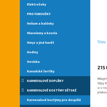
Elektrošoky
PRO FANOUŠKY
Helium a balónky
Hlavolamy a kouzla
Slipy
Hmyz a jiná havěť
Hodiny
Hovínka
215 
Kanadské žertíky
Miluje
KARNEVALOVÉ DOPLŇKY
Slipy 
si v r
KARNEVALOVÉ KOSTÝMY DĚTSKÉ
ptakov
po cel
Karnevalové kostýmy pro dospělé
se zvu
jedineč