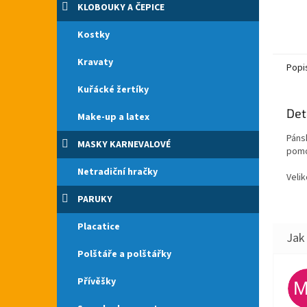
KLOBOUKY A ČEPICE
Kostky
Kravaty
Popi
Kuřácké žertíky
Det
Make-up a latex
Páns
MASKY KARNEVALOVÉ
pomo
Netradiční hračky
Velik
PARUKY
Placatice
Polštáře a polštářky
Přívěšky