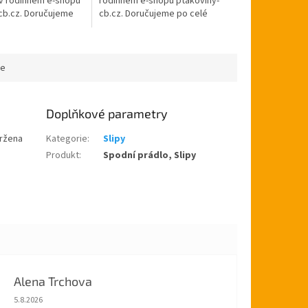
 v rodinném e-shopu
rodinném e-shopu ptakoviny-
cb.cz. Doručujeme
cb.cz. Doručujeme po celé
ké republice. Slipy
České republice. Slipy ve tvaru
zebra, jsou
bagety.
.
ce
Doplňkové parametry
držena
Kategorie
:
Slipy
Produkt
:
Spodní prádlo, Slipy
Alena Trchova
Hodnocení obchodu je 5 z 5 hvězdiček.
5.8.2026