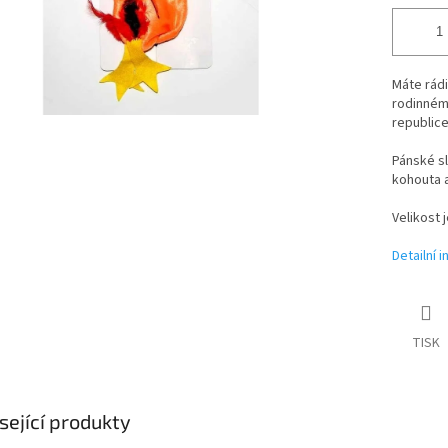
Máte rádi
rodinném
republice
Pánské sl
kohouta a
Velikost j
Detailní 
TISK
sející produkty