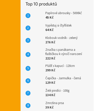
Top 10 produktů
Papírové ubrousky - 5000kč
45 Kč
Vypěstuj si čtyřlístek
64 Kč
Klobouk vodník - zelený
276 Kč
Značka s panákama a
flaštičkou k výročí narození
222 Kč
Plášť s kapucí - 120cm
299 Kč
Čepička - Jarmulka - černá
129 Kč
Želé pindíci - 100g
134 Kč
Zmrzlina prsa
39 Kč