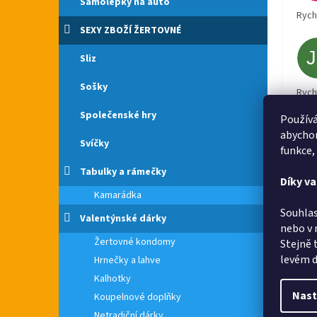
Samolepky na auto
Rych
SEXY ZBOŽÍ ŽERTOVNÉ
Sliz
Sošky
Rych
Společenské hry
Používá
abychom
Svíčky
funkce,
Tabulky a rámečky
Díky v
Kamarádka
Souhlas
Valentýnské dárky
nebo v 
Žertovné kondomy
Stejně 
levém d
Hrnečky a lahve
Kalhotky
Nast
Koupelnové doplňky
Netradiční dárky