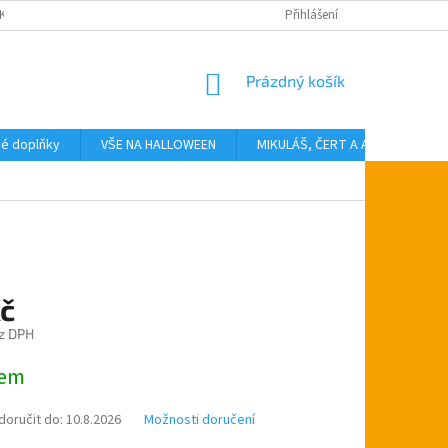
KTY
Přihlášení
NÁKUPNÍ
Prázdný košík
KOŠÍK
vé doplňky
VŠE NA HALLOWEEN
MIKULÁŠ, ČERT A ANDĚL
T
Kč
z DPH
dem
oručit do:
10.8.2026
Možnosti doručení