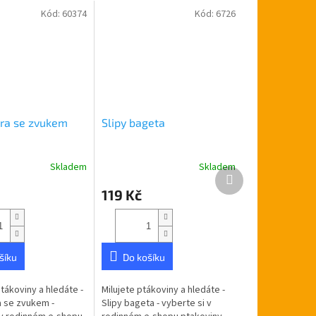
Kód:
60374
Kód:
6726
bra se zvukem
Slipy bageta
Skladem
Skladem
Další
produkt
119 Kč
šíku
Do košíku
tákoviny a hledáte -
Milujete ptákoviny a hledáte -
a se zvukem -
Slipy bageta - vyberte si v