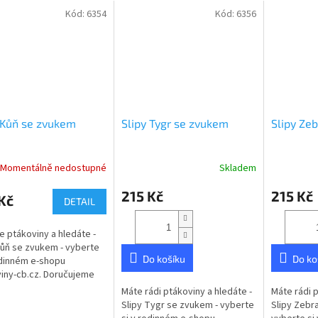
Kód:
6354
Kód:
6356
 Kůň se zvukem
Slipy Tygr se zvukem
Slipy Ze
Momentálně nedostupné
Skladem
Průměrné
hodnocení
215 Kč
215 Kč
produktu
Kč
DETAIL
je
5,0
te ptákoviny a hledáte -
z
Kůň se zvukem - vyberte
5
Do košíku
Do ko
odinném e-shopu
hvězdiček.
iny-cb.cz. Doručujeme
é České republice. Slipy
Máte rádi ptákoviny a hledáte -
Máte rádi p
kem Kůň, jsou
Slipy Tygr se zvukem - vyberte
Slipy Zebr
ný...