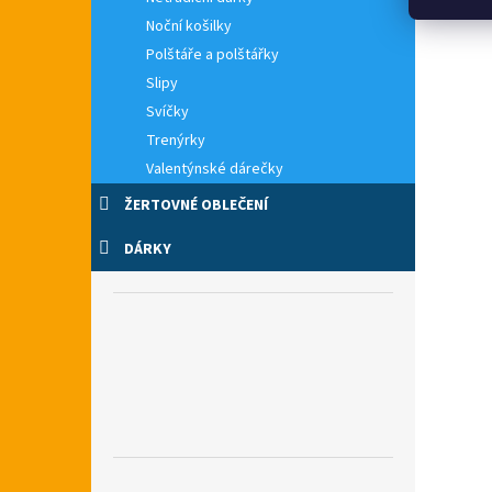
Noční košilky
Polštáře a polštářky
Slipy
Svíčky
Trenýrky
Valentýnské dárečky
ŽERTOVNÉ OBLEČENÍ
DÁRKY