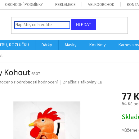
OBCHODNÍ PODMÍNKY
REKLAMACE
VELKOOBCHOD
KONTA
HLEDAT
ATBU, ROZLUČKU
Dárky
Masky
Kostýmy
Karnevalo
ut
y Kohout
6307
né
noceno
Podrobnosti hodnocení
Značka:
Ptákoviny CB
ní
77 
u
64 Kč be
Měrná
Skla
cena:
ek.
Můžeme d