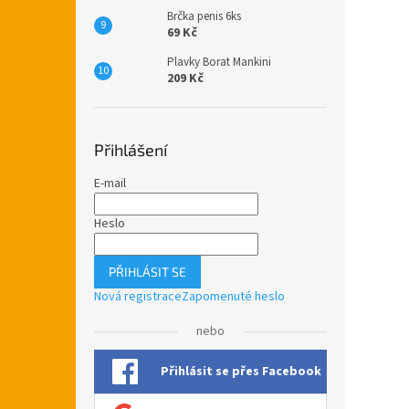
Brčka penis 6ks
69 Kč
Plavky Borat Mankini
209 Kč
Přihlášení
E-mail
Heslo
PŘIHLÁSIT SE
Nová registrace
Zapomenuté heslo
nebo
Přihlásit se přes Facebook