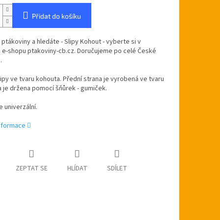
Přidat do košíku
 ptákoviny a hledáte - Slipy Kohout - vyberte si v
 e-shopu ptakoviny-cb.cz. Doručujeme po celé České
.
ipy ve tvaru kohouta. Přední strana je vyrobená ve tvaru
 je držena pomocí šňůrek - gumiček.
e univerzální.
informace
ZEPTAT SE
HLÍDAT
SDÍLET