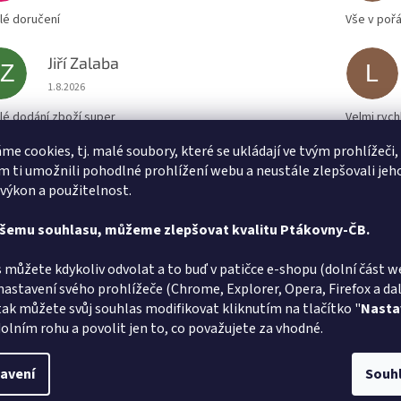
lé doručení
Vše v poř
Jiří Zalaba
JZ
L
Hodnocení obchodu je 5 z 5 hvězdiček.
1.8.2026
lé dodání zboží super
Velmi rych
me cookies, tj. malé soubory, které se ukládají ve tvým prohlížeči,
 ti umožnili pohodlné prohlížení webu a neustále zlepšovali jeh
 výkon a použitelnost.
ašemu souhlasu, můžeme zlepšovat kvalitu Ptákovny-ČB.
 můžete kdykoliv odvolat a to buď v patičce e-shopu (dolní část w
nastavení svého prohlížeče (Chrome, Explorer, Opera, Firefox a dalš
tak můžete svůj souhlas modifikovat kliknutím na tlačítko "
Nasta
olním rohu a povolit jen to, co považujete za vhodné.
avení
Souh