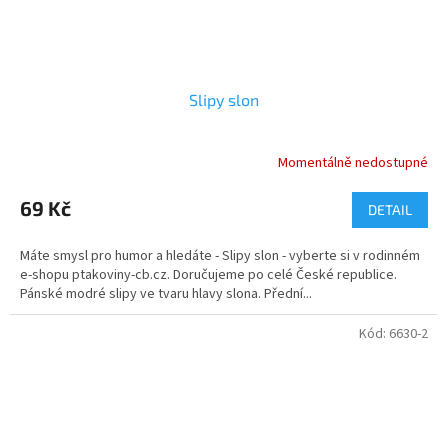
Slipy slon
Momentálně nedostupné
Průměrné
hodnocení
produktu
69 Kč
DETAIL
je
5,0
Máte smysl pro humor a hledáte - Slipy slon - vyberte si v rodinném
z
e-shopu ptakoviny-cb.cz. Doručujeme po celé České republice.
5
Pánské modré slipy ve tvaru hlavy slona. Přední...
hvězdiček.
Kód:
6630-2