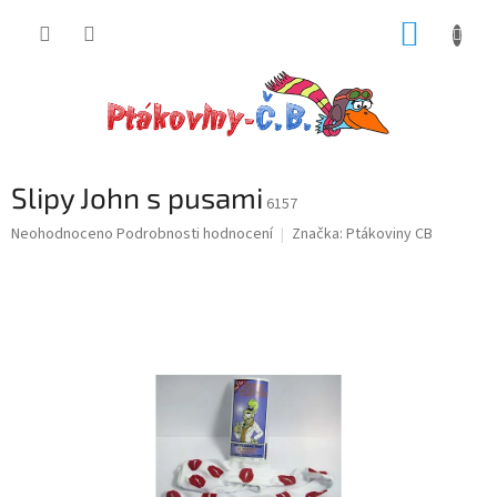
Přejít
NÁKUP
na
obsah
KOŠÍK
Slipy John s pusami
6157
Průměrné
Neohodnoceno
Podrobnosti hodnocení
Značka:
Ptákoviny CB
hodnocení
produktu
je
0,0
z
5
hvězdiček.