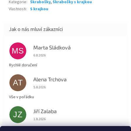
Kategorie
:
Škrabošky
,
Škrabošky s krajkou
Vlastnosti
:
S krajkou
Marta Sládková
MS
Hodnocení obchodu je 5 z 5 hvězdiček.
6.8.2026
Rychlé doručení
Alena Trchova
AT
Hodnocení obchodu je 5 z 5 hvězdiček.
5.8.2026
Vše v pořádku
Jiří Zalaba
JZ
Hodnocení obchodu je 5 z 5 hvězdiček.
1.8.2026
Rychlé dodání zboží super