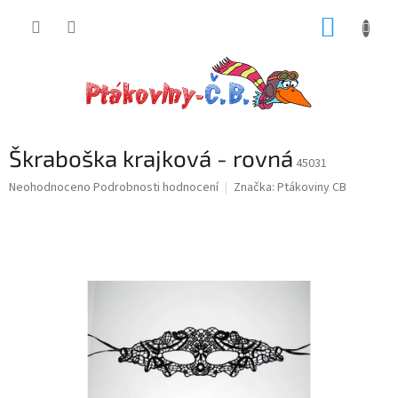
Přejít
NÁKUP
na
obsah
KOŠÍK
Škraboška krajková - rovná
45031
Průměrné
Neohodnoceno
Podrobnosti hodnocení
Značka:
Ptákoviny CB
hodnocení
produktu
je
0,0
z
5
hvězdiček.