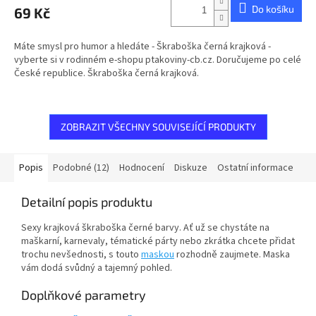
produktu
Do košíku
69 Kč
je
5,0
z
Máte smysl pro humor a hledáte - Škraboška černá krajková -
5
vyberte si v rodinném e-shopu ptakoviny-cb.cz. Doručujeme po celé
hvězdiček.
České republice. Škraboška černá krajková.
ZOBRAZIT VŠECHNY SOUVISEJÍCÍ PRODUKTY
Popis
Podobné (12)
Hodnocení
Diskuze
Ostatní informace
Detailní popis produktu
Sexy krajková škraboška černé barvy. Ať už se chystáte na
maškarní, karnevaly, tématické párty nebo zkrátka chcete přidat
trochu nevšednosti, s touto
maskou
rozhodně zaujmete. Maska
vám dodá svůdný a tajemný pohled.
Doplňkové parametry