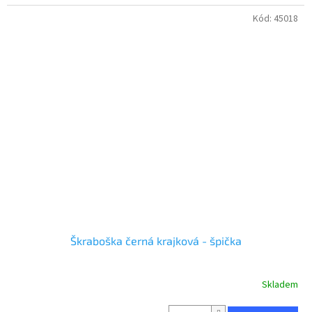
Kód:
45018
Škraboška černá krajková - špička
Skladem
Průměrné
hodnocení