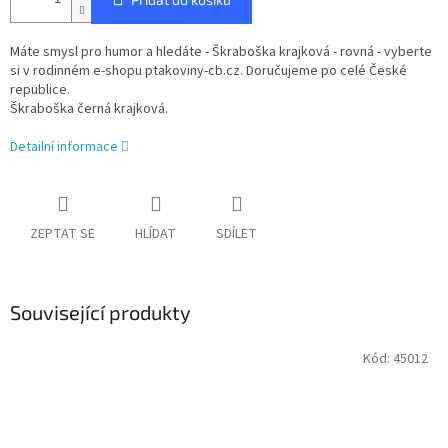
Máte smysl pro humor a hledáte - Škraboška krajková - rovná - vyberte
si v rodinném e-shopu ptakoviny-cb.cz. Doručujeme po celé České
republice.
Škraboška černá krajková.
Detailní informace
ZEPTAT SE
HLÍDAT
SDÍLET
Související produkty
Kód:
45012