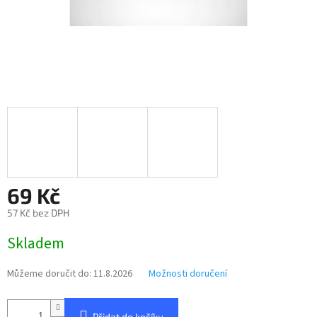
69 Kč
57 Kč bez DPH
Měrná
Skladem
cena:
Můžeme doručit do:
11.8.2026
Možnosti doručení
Přidat do košíku