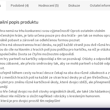
s
Podobné (4)
Hodnocení (5)
Diskuze
Ostatní info
ailní popis produktu
 hra nemá na trhu konkurenci svou výjimečností! Oproti ostatním stolním
ečenským hrám, je tato určena pouze pro dva hráče - jen tak se mohou opr
inálně pobavit a zároveň se odlehčenou formou poznat.
í hra má oboustrannou hrací desku, na jejíž každé straně jsou dvě různá hra
u do cíle na hlavním z hracích polí jsou políčka pro kartičku, na níž je otázk
 společného života se čtyřmi možnostmi odpovědí.
m hry partneři na kartičky odpovídají a tím se poznávají. Otázky a odpovědi
inou zábavné, ale přesto směrovány tak, aby se mohli partneři o každé od
vit.
zřejmě během cesty na hrací desce čekají na oba dva různé záludnosti a z
 z menších hracích polí na každé ze stran hrací desky je už jen třešničkou, 
 plnit pro změnu různé kartičkové úkoly, které dvojici sblíží, ale přinejmen
smějí.
o hře čekají dvojici na dvě stovky originálních úkolů, ale také 16x hádankov
rébus! Ale můžete si složit například i obrázky s kresleným humorem.
která je pro dvojici prostě tím nejlepším!