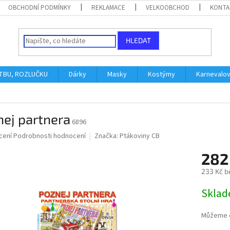
OBCHODNÍ PODMÍNKY
REKLAMACE
VELKOOBCHOD
KONTA
HLEDAT
ATBU, ROZLUČKU
Dárky
Masky
Kostýmy
Karnevalo
ej partnera
6896
né
cení
Podrobnosti hodnocení
Značka:
Ptákoviny CB
ní
282
u
233 Kč b
Měrná
Skla
cena:
ek.
Můžeme d