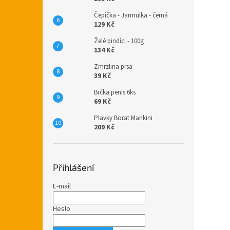
Čepička - Jarmulka - černá
129 Kč
Želé pindíci - 100g
134 Kč
Zmrzlina prsa
39 Kč
Brčka penis 6ks
69 Kč
Plavky Borat Mankini
209 Kč
Přihlášení
E-mail
Heslo