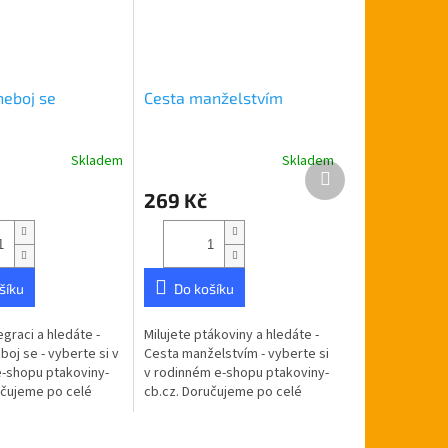
neboj se
Cesta manželstvím
Skladem
Skladem
Další
produkt
269 Kč
šíku
Do košíku
egraci a hledáte -
Milujete ptákoviny a hledáte -
oj se - vyberte si v
Cesta manželstvím - vyberte si
-shopu ptakoviny-
v rodinném e-shopu ptakoviny-
učujeme po celé
cb.cz. Doručujeme po celé
blice. Konečně je tu
České republice. Hrejte s
ádné chlapy!...
partnerem, nebo rodinou hru,