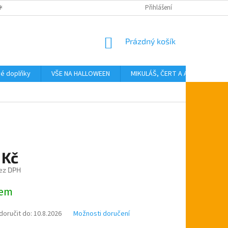
KTY
Přihlášení
NÁKUPNÍ
Prázdný košík
KOŠÍK
vé doplňky
VŠE NA HALLOWEEN
MIKULÁŠ, ČERT A ANDĚL
T
 Kč
ez DPH
dem
oručit do:
10.8.2026
Možnosti doručení