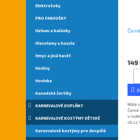
Elektrošoky
PRO FANOUŠKY
Černé
Helium a balónky
Hlavolamy a kouzla
Průmě
Hmyz a jiná havěť
hodno
149
produ
Hodiny
je
5,0
z
Hovínka
5
D
hvězdi
Kanadské žertíky
Máte r
KARNEVALOVÉ DOPLŇKY
Černé 
v rodi
KARNEVALOVÉ KOSTÝMY DĚTSKÉ
cb.cz.
České 
Karnevalové kostýmy pro dospělé
- šle.