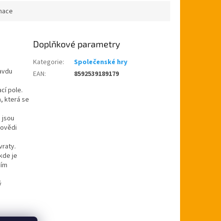
která...
rmace
Doplňkové parametry
Kategorie
:
Společenské hry
avdu
EAN
:
8592539189179
cí pole.
a, která se
 jsou
povědi
vraty.
kde je
ším
ý