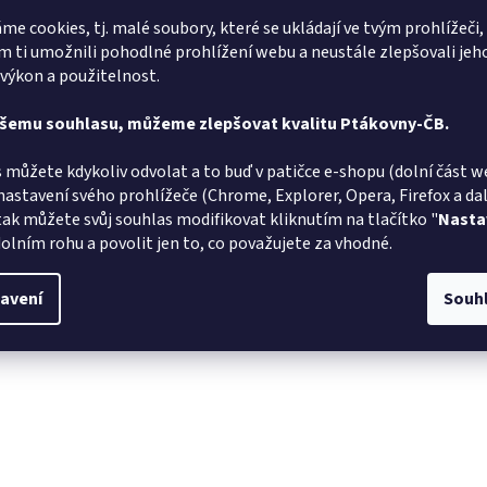
me cookies, tj. malé soubory, které se ukládají ve tvým prohlížeči,
 ti umožnili pohodlné prohlížení webu a neustále zlepšovali jeh
 výkon a použitelnost.
Alena Trchova
ašemu souhlasu, můžeme zlepšovat kvalitu Ptákovny-ČB.
AT
JZ
Hodnocení obchodu je 5 z 5 hvězdiček.
5.8.2026
 můžete kdykoliv odvolat a to buď v patičce e-shopu (dolní část w
v pořádku
Rychlé do
nastavení svého prohlížeče (Chrome, Explorer, Opera, Firefox a dalš
tak můžete svůj souhlas modifikovat kliknutím na tlačítko "
Nasta
Lída
olním rohu a povolit jen to, co považujete za vhodné.
L
RS
Hodnocení obchodu je 5 z 5 hvězdiček.
31.7.2026
avení
Souh
i rychlé vyřízení objednávky
Vše v poř