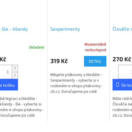
 šle - kšandy
Sexperimenty
Člověče 
Momentálně
Skladem
rné
Průměrné
nedostupné
cení
hodnocení
 Kč
270 Kč
ktu
produktu
319 Kč
DETAIL
je
5,0
Milujete ptákoviny a hledáte -
z
Sexperimenty - vyberte si v
5
o košíku
Do ko
rodinném e-shopu ptakoviny-
ček.
hvězdiček.
cb.cz. Doručujeme po celé
České republice. Sexperimenty
ádi legraci a hledáte -
Máte rádi l
společenská hra pro dospělé...
kšandy - šle - vyberte si
Člověče neb
nném e-shopu ptakoviny-
rodinném e
 Doručujeme po celé
cb.cz. Dor
republice. Černé kšandy
České repu
hra pro poř