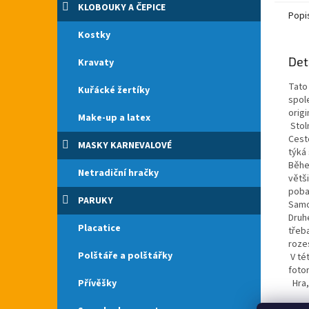
KLOBOUKY A ČEPICE
Popi
Kostky
Det
Kravaty
Tato
Kuřácké žertíky
spol
orig
Make-up a latex
Stoln
Cesto
MASKY KARNEVALOVÉ
týká
Běhe
Netradiční hračky
větš
poba
PARUKY
Samo
Druhé
Placatice
třeba
roze
Polštáře a polštářky
V tét
foto
Přívěšky
Hra, 