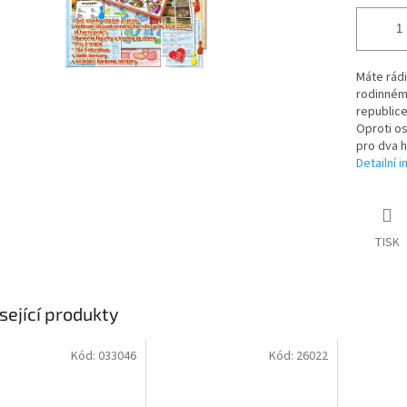
Máte rádi
rodinném
republice
Oproti o
pro dva h
Detailní 
TISK
sející produkty
Kód:
033046
Kód:
26022