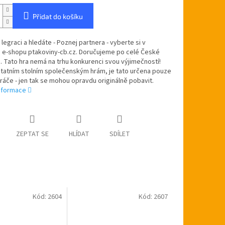
Přidat do košíku
 legraci a hledáte - Poznej partnera - vyberte si v
 e-shopu ptakoviny-cb.cz. Doručujeme po celé České
. Tato hra nemá na trhu konkurenci svou výjimečností!
statním stolním společenským hrám, je tato určena pouze
ráče - jen tak se mohou opravdu originálně pobavit.
informace
ZEPTAT SE
HLÍDAT
SDÍLET
Kód:
2604
Kód:
2607