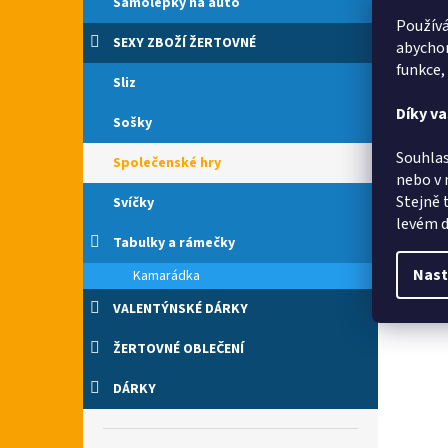
Samolepky na auto
Používá
SEXY ZBOŽÍ ŽERTOVNÉ
abychom
funkce,
Sliz
Díky v
Sošky
Souhlas
Společenské hry
Vše 
nebo v 
Stejně 
Svíčky
levém d
Tabulky a rámečky
Nast
Kamarádka
Velm
VALENTÝNSKÉ DÁRKY
ŽERTOVNÉ OBLEČENÍ
DÁRKY