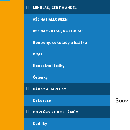
n
e
MIKULÁŠ, ČERT A ANDĚL
l
VŠE NA HALLOWEEN
VŠE NA SVATBU, ROZLUČKU
Bonbóny, čokolády a lízátka
Brýle
Kontaktní čočky
Čelenky
DÁRKY A DÁREČKY
Souvi
Dekorace
DOPLŇKY KE KOSTÝMŮM
Dudlíky