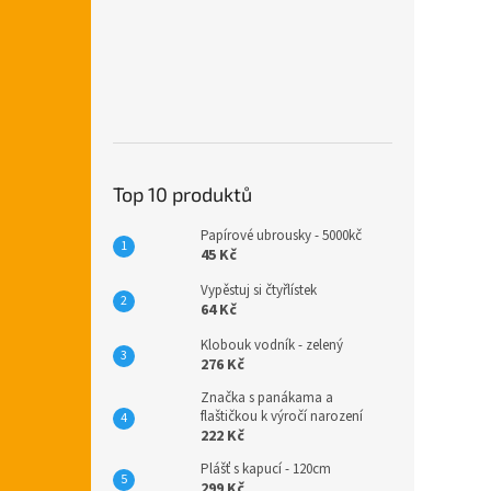
Top 10 produktů
Papírové ubrousky - 5000kč
45 Kč
Vypěstuj si čtyřlístek
64 Kč
Klobouk vodník - zelený
276 Kč
Značka s panákama a
flaštičkou k výročí narození
222 Kč
Plášť s kapucí - 120cm
299 Kč