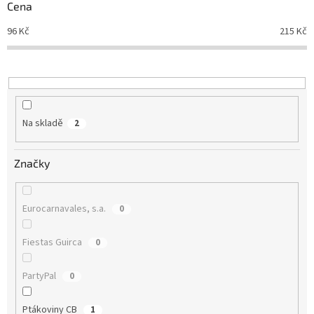
r
Cena
o
d
96
Kč
215
Kč
u
k
t
ů
Na skladě
2
Značky
Eurocarnavales, s.a.
0
Fiestas Guirca
0
PartyPal
0
Ptákoviny CB
1