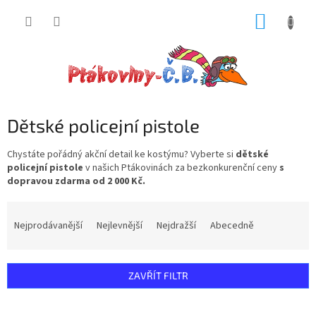
Přejít
NÁKUP
na
obsah
KOŠÍK
Dětské policejní pistole
Chystáte pořádný akční detail ke kostýmu? Vyberte si
dětské
policejní pistole
v našich Ptákovinách za bezkonkurenční ceny
s
dopravou zdarma od 2 000 Kč.
Ř
a
Nejprodávanější
Nejlevnější
Nejdražší
Abecedně
z
e
n
ZAVŘÍT FILTR
í
p