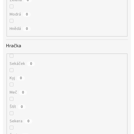
Modrá
0
Hnědá
0
Hračka
Sekáček
0
Kyj
0
Meč
0
Štít
0
Sekera
0