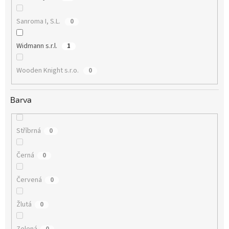
Sanroma I, S.L.
0
Widmann s.r.l.
1
Wooden Knight s.r.o.
0
Barva
Stříbrná
0
Černá
0
Červená
0
Žlutá
0
Zelená
0