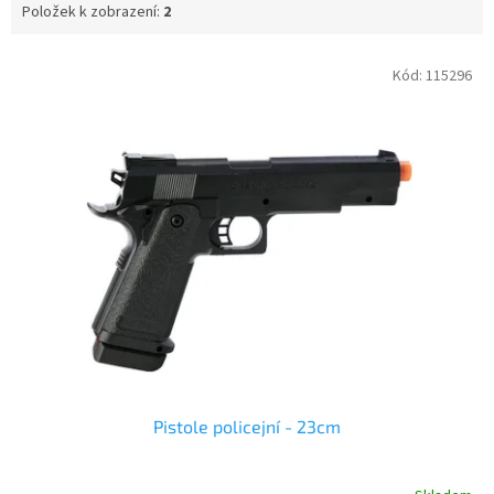
Položek k zobrazení:
2
V
Kód:
115296
ý
p
i
s
p
r
o
d
u
k
t
ů
Pistole policejní - 23cm