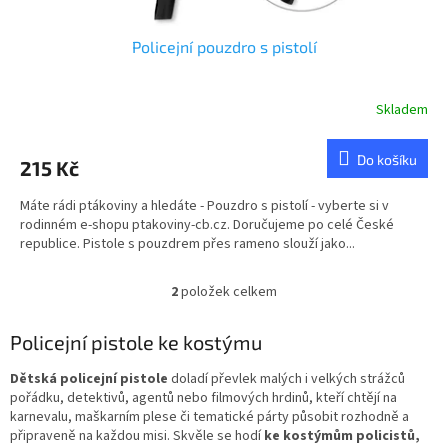
Policejní pouzdro s pistolí
Skladem
Do košíku
215 Kč
Máte rádi ptákoviny a hledáte - Pouzdro s pistolí - vyberte si v
rodinném e-shopu ptakoviny-cb.cz. Doručujeme po celé České
republice. Pistole s pouzdrem přes rameno slouží jako...
2
položek celkem
O
v
l
Policejní pistole ke kostýmu
á
d
Dětská policejní pistole
doladí převlek malých i velkých strážců
a
pořádku, detektivů, agentů nebo filmových hrdinů, kteří chtějí na
c
karnevalu, maškarním plese či tematické párty působit rozhodně a
í
připraveně na každou misi. Skvěle se hodí
ke kostýmům policistů,