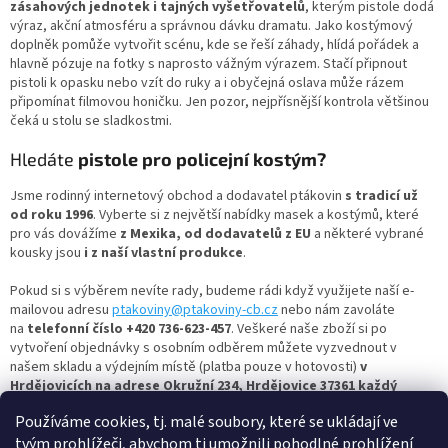
p
zásahových jednotek i tajných vyšetřovatelů
, kterým pistole dodá
r
výraz, akční atmosféru a správnou dávku dramatu. Jako kostýmový
v
doplněk pomůže vytvořit scénu, kde se řeší záhady, hlídá pořádek a
k
hlavně pózuje na fotky s naprosto vážným výrazem. Stačí připnout
y
pistoli k opasku nebo vzít do ruky a i obyčejná oslava může rázem
v
připomínat filmovou honičku. Jen pozor, nejpřísnější kontrola většinou
ý
čeká u stolu se sladkostmi.
p
i
Hledáte
pistole pro policejní kostým?
s
u
Jsme rodinný internetový obchod a dodavatel ptákovin
s tradicí už
od roku 1996
. Vyberte si z největší nabídky masek a kostýmů, které
pro vás dovážíme
z Mexika, od dodavatelů z EU
a některé vybrané
kousky jsou
i z naší vlastní produkce
.
Pokud si s výběrem nevíte rady, budeme rádi když využijete naší e-
mailovou adresu
ptakoviny@ptakoviny-cb.cz
nebo nám zavoláte
na
telefonní číslo +420 736-623-457
. Veškeré naše zboží si po
vytvoření objednávky s osobním odběrem můžete vyzvednout v
našem skladu a výdejním místě (platba pouze v hotovosti)
v
Hrdějovicích na adrese Okružní 234, Hrdějovice 37361 každý
všední den od 13:00 do 17:00.
Používáme cookies, tj. malé soubory, které se ukládají ve
Nejbohatší člověk je ten, kdo se umí celý život smát a radovat,
tvým prohlížeči, abychom ti umožnili pohodlné prohlížení