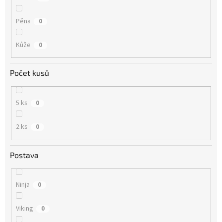
Pěna
0
Kůže
0
Počet kusů
5 ks
0
2 ks
0
Postava
Ninja
0
Viking
0