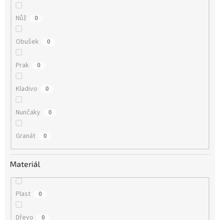
Nůž
0
Obušek
0
Prak
0
Kladivo
0
Nunčaky
0
Granát
0
Materiál
Plast
0
Dřevo
0