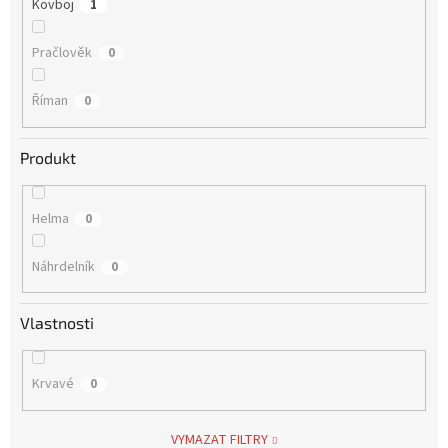
Kovboj
1
Pračlověk
0
Říman
0
Produkt
Helma
0
Náhrdelník
0
Vlastnosti
Krvavé
0
VYMAZAT FILTRY