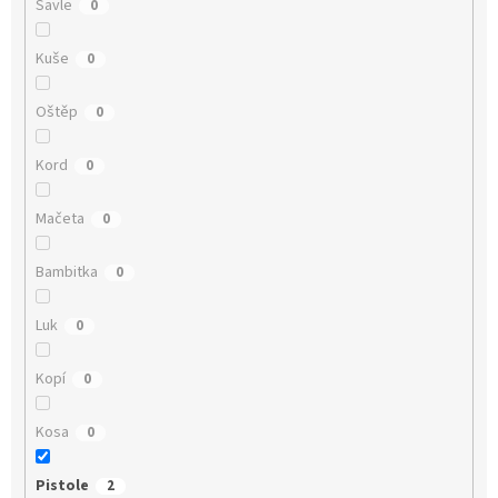
Šavle
0
Kuše
0
Oštěp
0
Kord
0
Mačeta
0
Bambitka
0
Luk
0
Kopí
0
Kosa
0
Pistole
2