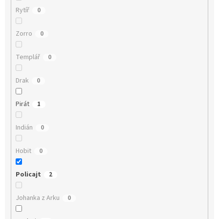
Rytíř
0
Zorro
0
Templář
0
Drak
0
Pirát
1
Indián
0
Hobit
0
Policajt
2
Johanka z Arku
0