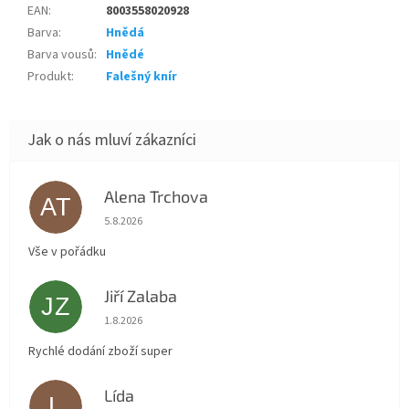
EAN
:
8003558020928
Barva
:
Hnědá
Barva vousů
:
Hnědé
Produkt
:
Falešný knír
Alena Trchova
AT
Hodnocení obchodu je 5 z 5 hvězdiček.
5.8.2026
Vše v pořádku
Jiří Zalaba
JZ
Hodnocení obchodu je 5 z 5 hvězdiček.
1.8.2026
Rychlé dodání zboží super
Lída
L