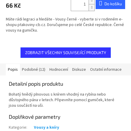
Do košíku
66 Kč
Máte rádi legraci a hledáte - Vousy černé - vyberte si v rodinném e-
shopu ptakoviny-cb.cz. Doručujeme po celé České republice. Černé
vousy na gumičku.
ZOBRAZIT VŠECHNY SOUVISEJÍCÍ PRODUKTY
Popis
Podobné (12)
Hodnocení
Diskuze
Ostatní informace
Detailní popis produktu
Bohatý hnědý plnovous s knírem vhodný na rybína nebo
důstojného pána v letech. Připevníte pomocí gumiček, které
jsou součástí na uši.
Doplňkové parametry
Kategorie
:
Vousy a kníry