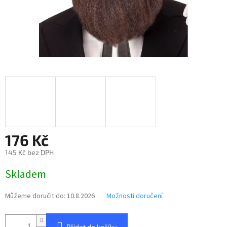
176 Kč
145 Kč bez DPH
Měrná
Skladem
cena:
Můžeme doručit do:
10.8.2026
Možnosti doručení
Přidat do košíku