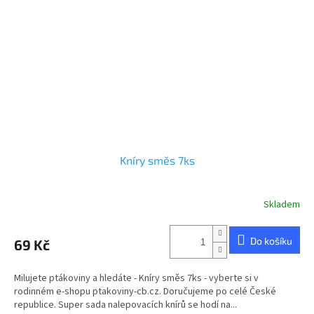
Kníry směs 7ks
Skladem
Do košíku
69 Kč
Milujete ptákoviny a hledáte - Kníry směs 7ks - vyberte si v
rodinném e-shopu ptakoviny-cb.cz. Doručujeme po celé České
republice. Super sada nalepovacích knírů se hodí na...