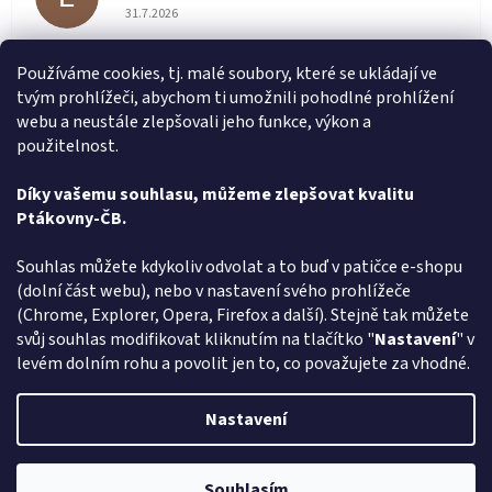
Hodnocení obchodu je 5 z 5 hvězdiček.
31.7.2026
Velmi rychlé vyřízení objednávky
Používáme cookies, tj. malé soubory, které se ukládají ve
tvým prohlížeči, abychom ti umožnili pohodlné prohlížení
renata svačinová
RS
webu a neustále zlepšovali jeho funkce, výkon a
Hodnocení obchodu je 5 z 5 hvězdiček.
31.7.2026
použitelnost.
Vše v pořádku. Super komunikace. Rychlé dodání
Díky vašemu souhlasu, můžeme zlepšovat kvalitu
Ptákovny-ČB.
Zobrazit další hodnocení
Z
Souhlas můžete kdykoliv odvolat a to buď v patičce e-shopu
á
(dolní část webu), nebo v nastavení svého prohlížeče
Způsob ověřování recenzí
p
(Chrome, Explorer, Opera, Firefox a další). Stejně tak můžete
a
svůj souhlas modifikovat kliknutím na tlačítko "
Nastavení
" v
t
levém dolním rohu a povolit jen to, co považujete za vhodné.
í
Vytvořil Shoptet
Nastavení
Copyright 2026
Ptákoviny-CB
. Všechna práva vyhrazena.
Upravit
Souhlasím
nastavení cookies