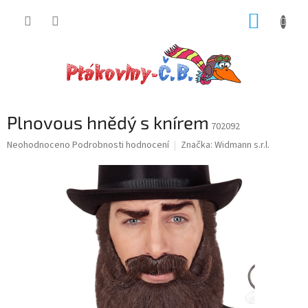
Přejít
NÁKUP
na
obsah
KOŠÍK
Plnovous hnědý s knírem
702092
Průměrné
Neohodnoceno
Podrobnosti hodnocení
Značka:
Widmann s.r.l.
hodnocení
produktu
je
0,0
z
5
hvězdiček.