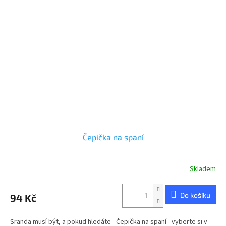
Čepička na spaní
Skladem
Průměrné
hodnocení
produktu
Do košíku
94 Kč
je
5,0
z
Sranda musí být, a pokud hledáte - Čepička na spaní - vyberte si v