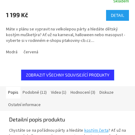
Skladem
1 199 Kč
DETAIL
Máte v plánu se vypravit na velkolepou párty a hledáte dětský
kostým mušketýra? Ať už na karneval, halloween nebo masopust -
vyberte si v rodinném e-shopu ptakoviny-cb.cz....
Modrá
červená
ZOBRAZIT VŠECHNY SOUVISEJÍCÍ PRODUKTY
Popis
Podobné (12)
Videa (1)
Hodnocení (3)
Diskuze
Ostatní informace
Detailní popis produktu
Chystáte se na pořádnou párty a hledáte
kostým čerta
? Ať už na