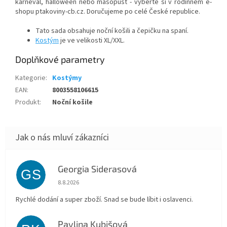
karneval, halloween nebo masopust - vyberte si v rodinném e-
shopu ptakoviny-cb.cz. Doručujeme po celé České republice.
Tato sada obsahuje noční košili a čepičku na spaní.
Kostým
je ve velikosti XL/XXL.
Doplňkové parametry
Kategorie
:
Kostýmy
EAN
:
8003558106615
Produkt
:
Noční košile
Georgia Siderasová
GS
Hodnocení obchodu je 5 z 5 hvězdiček.
8.8.2026
Rychlé dodání a super zboží. Snad se bude líbit i oslavenci.
Pavlina Kubišová