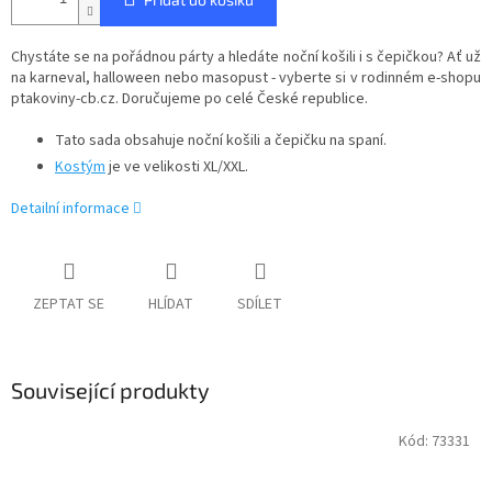
Chystáte se na pořádnou párty a hledáte noční košili i s čepičkou? Ať už
na karneval, halloween nebo masopust - vyberte si v rodinném e-shopu
ptakoviny-cb.cz. Doručujeme po celé České republice.
Tato sada obsahuje noční košili a čepičku na spaní.
Kostým
je ve velikosti XL/XXL.
Detailní informace
ZEPTAT SE
HLÍDAT
SDÍLET
Související produkty
Kód:
73331