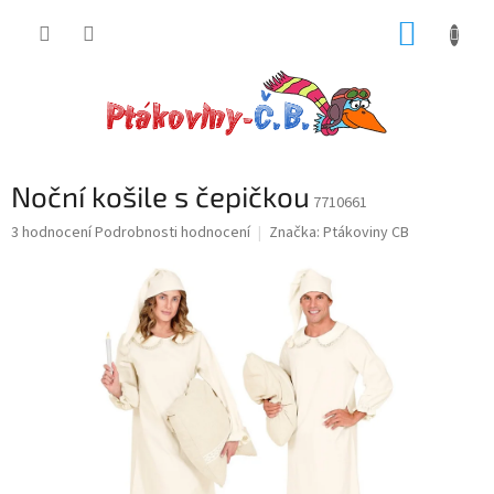
Přejít
NÁKUP
na
obsah
KOŠÍK
Noční košile s čepičkou
7710661
Průměrné
3 hodnocení
Podrobnosti hodnocení
Značka:
Ptákoviny CB
hodnocení
produktu
je
5,0
z
5
hvězdiček.