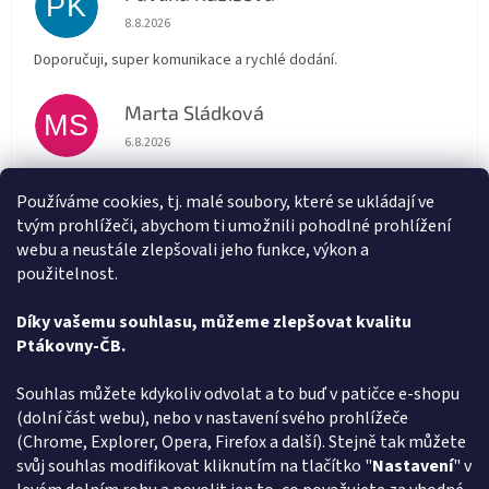
PK
Hodnocení obchodu je 5 z 5 hvězdiček.
8.8.2026
Doporučuji, super komunikace a rychlé dodání.
Marta Sládková
MS
Hodnocení obchodu je 5 z 5 hvězdiček.
6.8.2026
Rychlé doručení
Používáme cookies, tj. malé soubory, které se ukládají ve
tvým prohlížeči, abychom ti umožnili pohodlné prohlížení
Alena Trchova
AT
webu a neustále zlepšovali jeho funkce, výkon a
Hodnocení obchodu je 5 z 5 hvězdiček.
5.8.2026
použitelnost.
Vše v pořádku
Díky vašemu souhlasu, můžeme zlepšovat kvalitu
Ptákovny-ČB.
Zobrazit další hodnocení
Z
Souhlas můžete kdykoliv odvolat a to buď v patičce e-shopu
á
(dolní část webu), nebo v nastavení svého prohlížeče
Způsob ověřování recenzí
p
(Chrome, Explorer, Opera, Firefox a další). Stejně tak můžete
a
svůj souhlas modifikovat kliknutím na tlačítko "
Nastavení
" v
t