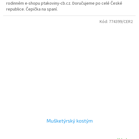
5
rodinném e-shopu ptakoviny-cb.cz. Doručujeme po celé České
hvězdiček.
republice. Čepička na spaní.
Kód:
774399/CER2
Mušketýrský kostým