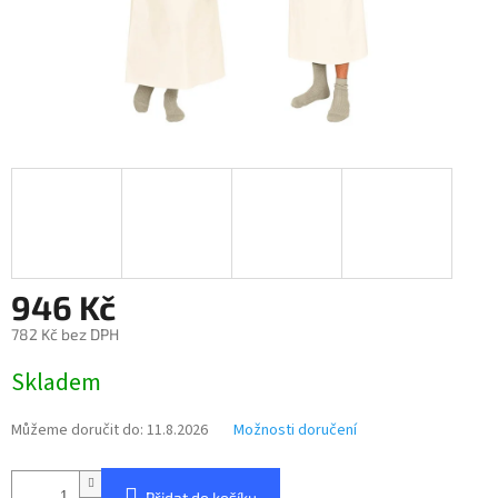
946 Kč
782 Kč bez DPH
Měrná
Skladem
cena:
Můžeme doručit do:
11.8.2026
Možnosti doručení
Přidat do košíku