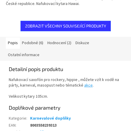
hvězdiček.
České republice. Nafukovací kytara Hawai.
ZOBRAZIT VŠECHNY SOUVISEJÍCÍ PRODUKTY
Popis
Podobné (6)
Hodnocení (2)
Diskuze
Ostatní informace
Detailní popis produktu
Nafukovací saxofón pro rockery, hippie , můžete vzít k vodě na
párty, karneval, masopust nebo tématické
akce
.
Velikost kytary 105cm.
Doplňkové parametry
Kategorie
:
Karnevalové doplňky
EAN
:
8003558239313