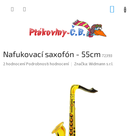
Přejít
NÁKUP
na
obsah
KOŠÍK
Nafukovací saxofón - 55cm
72393
Průměrné
2 hodnocení
Podrobnosti hodnocení
Značka:
Widmann s.r.l.
hodnocení
produktu
je
5,0
z
5
hvězdiček.