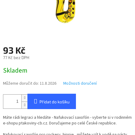
93 Kč
77 Kč bez DPH
Měrná
Skladem
cena:
Můžeme doručit do:
11.8.2026
Možnosti doručení
Přidat do košíku
Máte rádi legraci a hledáte - Nafukovací saxofón - vyberte si v rodinném
e-shopu ptakoviny-cb.cz. Doručujeme po celé České republice.
Nafukovací saxofón pro rockery, hippie , můžete vzít k vodě na párty,