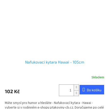
Nafukovací kytara Hawai - 105cm
Skladem
Průměrné
hodnocení
produktu
Do košíku
102 Kč
je
3,0
z
Máte smysl pro humor a hledáte - Nafukovací kytara - Hawai -
5
vyberte si v rodinném e-shopu ptakoviny-cb.cz. Doručujeme po celé