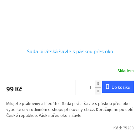
Sada pirátská šavle s páskou přes oko
Skladem
Do košíku
99 Kč
Milujete ptákoviny a hledáte - Sada pirát - šavle s páskou přes oko -
vyberte si v rodinném e-shopu ptakoviny-cb.cz. Doručujeme po celé
České republice. Páska přes oko a šavle...
Kód:
75283