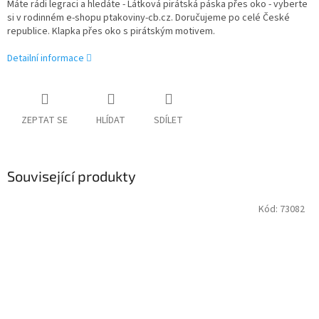
Máte rádi legraci a hledáte - Látková pirátská páska přes oko - vyberte
si v rodinném e-shopu ptakoviny-cb.cz. Doručujeme po celé České
republice. Klapka přes oko s pirátským motivem.
Detailní informace
ZEPTAT SE
HLÍDAT
SDÍLET
Související produkty
Kód:
73082