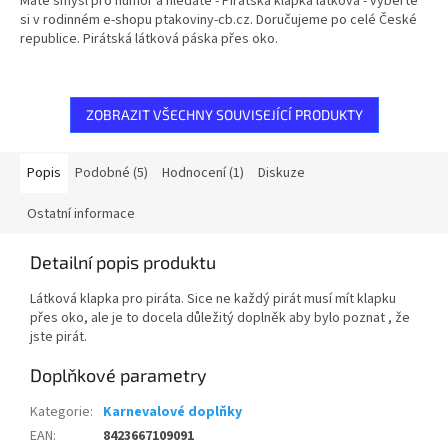
Máte smysl pro humor a hledáte - Pirátská klapka látková - vyberte
5
si v rodinném e-shopu ptakoviny-cb.cz. Doručujeme po celé České
hvězdiček.
republice. Pirátská látková páska přes oko.
ZOBRAZIT VŠECHNY SOUVISEJÍCÍ PRODUKTY
Popis
Podobné (5)
Hodnocení (1)
Diskuze
Ostatní informace
Detailní popis produktu
Látková klapka pro piráta. Sice ne každý pirát musí mít klapku
přes oko, ale je to docela důležitý doplněk aby bylo poznat , že
jste pirát.
Doplňkové parametry
Kategorie
:
Karnevalové doplňky
EAN
:
8423667109091