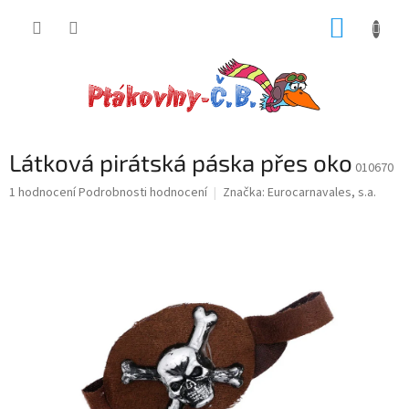
Přejít
NÁKUP
na
obsah
KOŠÍK
Látková pirátská páska přes oko
010670
Průměrné
1 hodnocení
Podrobnosti hodnocení
Značka:
Eurocarnavales, s.a.
hodnocení
produktu
je
5,0
z
5
hvězdiček.