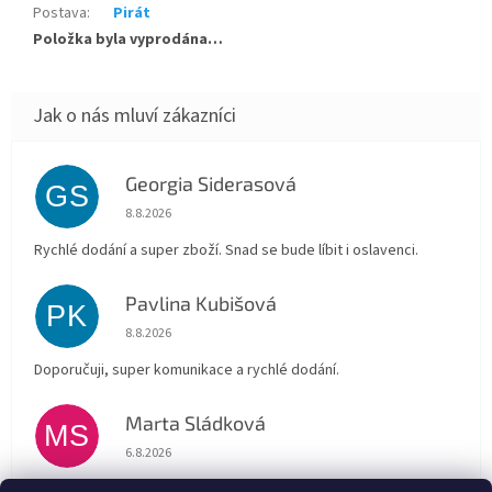
Postava
:
Pirát
Položka byla vyprodána…
Georgia Siderasová
GS
Hodnocení obchodu je 5 z 5 hvězdiček.
8.8.2026
Rychlé dodání a super zboží. Snad se bude líbit i oslavenci.
Pavlina Kubišová
PK
Hodnocení obchodu je 5 z 5 hvězdiček.
8.8.2026
Doporučuji, super komunikace a rychlé dodání.
Marta Sládková
MS
Hodnocení obchodu je 5 z 5 hvězdiček.
6.8.2026
Rychlé doručení