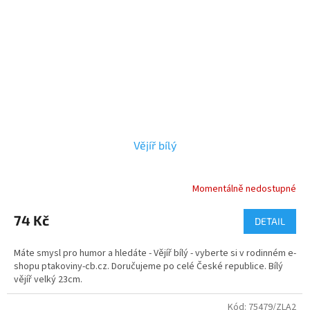
Vějíř bílý
Momentálně nedostupné
74 Kč
DETAIL
Máte smysl pro humor a hledáte - Vějíř bílý - vyberte si v rodinném e-
shopu ptakoviny-cb.cz. Doručujeme po celé České republice. Bílý
vějíř velký 23cm.
Kód:
75479/ZLA2