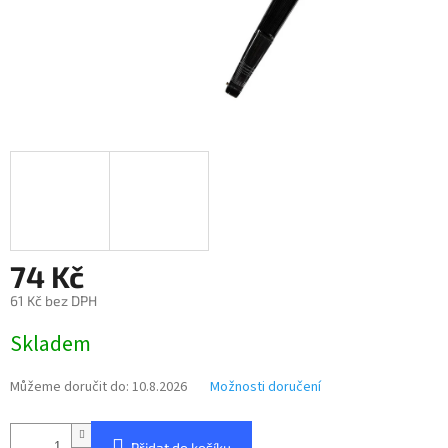
74 Kč
61 Kč bez DPH
Měrná
Skladem
cena:
Můžeme doručit do:
10.8.2026
Možnosti doručení
Přidat do košíku