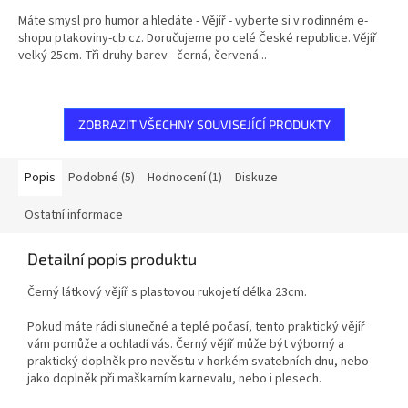
5,0
Máte smysl pro humor a hledáte - Vějíř - vyberte si v rodinném e-
z
shopu ptakoviny-cb.cz. Doručujeme po celé České republice. Vějíř
5
velký 25cm. Tři druhy barev - černá, červená...
hvězdiček.
ZOBRAZIT VŠECHNY SOUVISEJÍCÍ PRODUKTY
Popis
Podobné (5)
Hodnocení (1)
Diskuze
Ostatní informace
Detailní popis produktu
Černý látkový vějíř s plastovou rukojetí délka 23cm.
Pokud máte rádi slunečné a teplé počasí, tento praktický vějíř
vám pomůže a ochladí vás. Černý vějíř může být výborný a
praktický doplněk pro nevěstu v horkém svatebních dnu, nebo
jako doplněk při maškarním karnevalu, nebo i plesech.