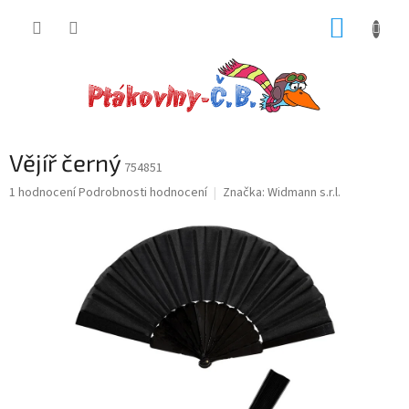
Přejít
NÁKUP
na
obsah
KOŠÍK
Vějíř černý
754851
Průměrné
1 hodnocení
Podrobnosti hodnocení
Značka:
Widmann s.r.l.
hodnocení
produktu
je
5,0
z
5
hvězdiček.