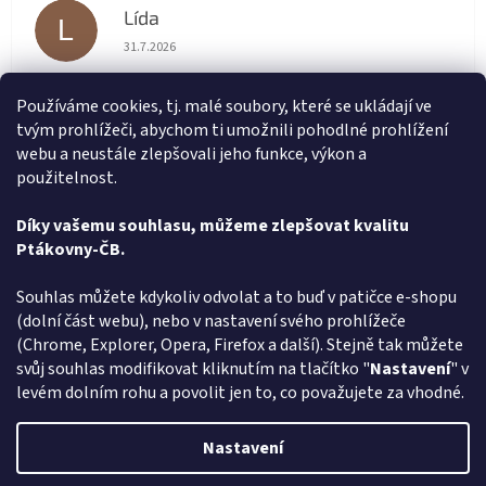
Lída
L
Hodnocení obchodu je 5 z 5 hvězdiček.
31.7.2026
Velmi rychlé vyřízení objednávky
Používáme cookies, tj. malé soubory, které se ukládají ve
tvým prohlížeči, abychom ti umožnili pohodlné prohlížení
renata svačinová
RS
webu a neustále zlepšovali jeho funkce, výkon a
Hodnocení obchodu je 5 z 5 hvězdiček.
31.7.2026
použitelnost.
Vše v pořádku. Super komunikace. Rychlé dodání
Díky vašemu souhlasu, můžeme zlepšovat kvalitu
Ptákovny-ČB.
Zobrazit další hodnocení
Z
Souhlas můžete kdykoliv odvolat a to buď v patičce e-shopu
á
(dolní část webu), nebo v nastavení svého prohlížeče
Způsob ověřování recenzí
p
(Chrome, Explorer, Opera, Firefox a další). Stejně tak můžete
a
svůj souhlas modifikovat kliknutím na tlačítko "
Nastavení
" v
t
levém dolním rohu a povolit jen to, co považujete za vhodné.
í
Vytvořil Shoptet
Nastavení