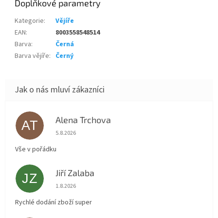
Doplňkové parametry
Kategorie
:
Vějíře
EAN
:
8003558548514
Barva
:
Černá
Barva vějíře
:
Černý
Alena Trchova
AT
Hodnocení obchodu je 5 z 5 hvězdiček.
5.8.2026
Vše v pořádku
Jiří Zalaba
JZ
Hodnocení obchodu je 5 z 5 hvězdiček.
1.8.2026
Rychlé dodání zboží super