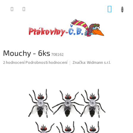
Přejít
NÁKUP
na
obsah
KOŠÍK
Mouchy - 6ks
708162
Průměrné
2 hodnocení
Podrobnosti hodnocení
Značka:
Widmann s.r.l.
hodnocení
produktu
je
5,0
z
5
hvězdiček.