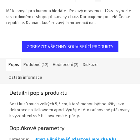
Máte smysl pro humor a hledáte - Rezavý mravenci - 12ks - vyberte
si v rodinném e-shopu ptakoviny-cb.cz. Doručujeme po celé České
republice. Dvanáct kusů rezavých mravenců na...
ZOBRAZIT VŠECHNY SOUVISEJÍCÍ PRODUKTY
Popis
Podobné (12)
Hodnocení (2)
Diskuze
Ostatní informace
Detailní popis produktu
Šest kusů much velkých 5,5 cm, které mohou být použity jako
dekorace na Halloween apod. Využijte této rafinované ptákoviny
k vyzdobení své Halloweenské párty.
Doplňkové parametry
Kategorie
:
Hmyz a jiná havěť
,
Plastová moucha 6 ks