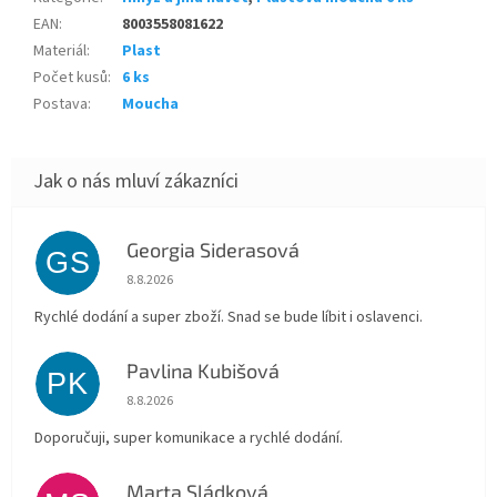
EAN
:
8003558081622
Materiál
:
Plast
Počet kusů
:
6 ks
Postava
:
Moucha
Georgia Siderasová
GS
Hodnocení obchodu je 5 z 5 hvězdiček.
8.8.2026
Rychlé dodání a super zboží. Snad se bude líbit i oslavenci.
Pavlina Kubišová
PK
Hodnocení obchodu je 5 z 5 hvězdiček.
8.8.2026
Doporučuji, super komunikace a rychlé dodání.
Marta Sládková