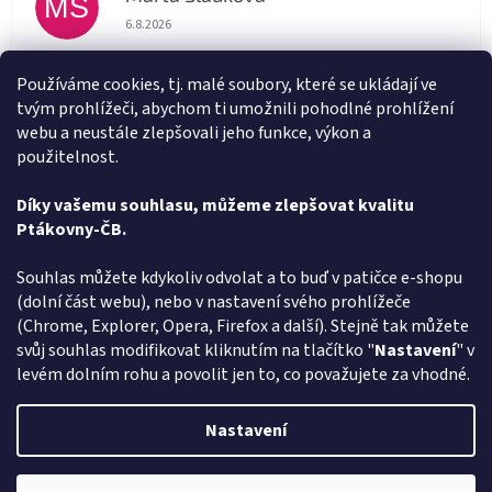
MS
Hodnocení obchodu je 5 z 5 hvězdiček.
6.8.2026
Rychlé doručení
Používáme cookies, tj. malé soubory, které se ukládají ve
tvým prohlížeči, abychom ti umožnili pohodlné prohlížení
Alena Trchova
AT
webu a neustále zlepšovali jeho funkce, výkon a
Hodnocení obchodu je 5 z 5 hvězdiček.
5.8.2026
použitelnost.
Vše v pořádku
Díky vašemu souhlasu, můžeme zlepšovat kvalitu
Ptákovny-ČB.
Zobrazit další hodnocení
Z
Souhlas můžete kdykoliv odvolat a to buď v patičce e-shopu
á
(dolní část webu), nebo v nastavení svého prohlížeče
Způsob ověřování recenzí
p
(Chrome, Explorer, Opera, Firefox a další). Stejně tak můžete
a
svůj souhlas modifikovat kliknutím na tlačítko "
Nastavení
" v
t
levém dolním rohu a povolit jen to, co považujete za vhodné.
í
Vytvořil Shoptet
Nastavení
Copyright 2026
Ptákoviny-CB
. Všechna práva vyhrazena.
Upravit