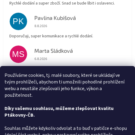
Rychlé dodání a super zboží. Snad se bude líbit i oslavenci.
Pavlina Kubišová
PK
Hodnocení obchodu je 5 z 5 hvězdiček.
8.8.2026
Doporučuji, super komunikace a rychlé dodání.
Marta Sládková
MS
Hodnocení obchodu je 5 z 5 hvězdiček.
6.8.2026
Rychlé doručení
Používáme cookies, tj. malé soubory, které se ukládají ve
tvým prohlížeči, abychom ti umožnili pohodlné prohlížení
Alena Trchova
AT
webu a neustále zlepšovali jeho funkce, výkon a
Hodnocení obchodu je 5 z 5 hvězdiček.
5.8.2026
použitelnost.
Vše v pořádku
Díky vašemu souhlasu, můžeme zlepšovat kvalitu
Ptákovny-ČB.
Zobrazit další hodnocení
Z
Souhlas můžete kdykoliv odvolat a to buď v patičce e-shopu
á