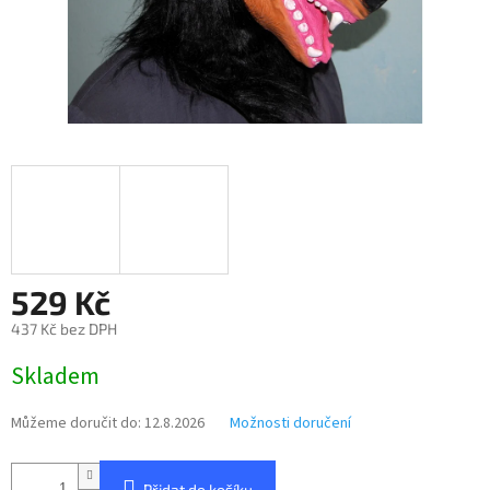
529 Kč
437 Kč bez DPH
Měrná
Skladem
cena:
Můžeme doručit do:
12.8.2026
Možnosti doručení
Přidat do košíku