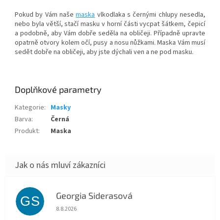
Pokud by Vám naše
maska
vlkodlaka s černými chlupy nesedla,
nebo byla větší, stačí masku v horní části vycpat šátkem, čepicí
a podobně, aby Vám dobře seděla na obličeji. Případně upravte
opatrně otvory kolem očí, pusy a nosu nůžkami. Maska Vám musí
sedět dobře na obličeji, aby jste dýchali ven a ne pod masku.
Doplňkové parametry
Kategorie
:
Masky
Barva
:
Černá
Produkt
:
Maska
Georgia Siderasová
GS
Hodnocení obchodu je 5 z 5 hvězdiček.
8.8.2026