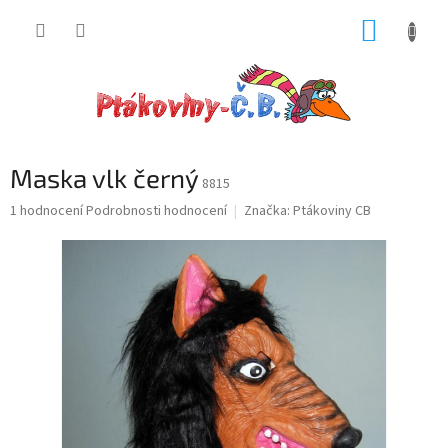
Přejít
NÁKUP
na
obsah
KOŠÍK
Maska vlk černý
8815
Průměrné
1 hodnocení
Podrobnosti hodnocení
Značka:
Ptákoviny CB
hodnocení
produktu
je
5,0
z
5
hvězdiček.