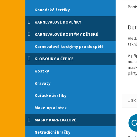
Popi
Kanadské žertíky
KARNEVALOVÉ DOPLŇKY
Det
KARNEVALOVÉ KOSTÝMY DĚTSKÉ
Hled
takh
Karnevalové kostýmy pro dospělé
V př
KLOBOUKY A ČEPICE
nosu
mask
Kostky
párty
Kravaty
Kuřácké žertíky
Make-up a latex
MASKY KARNEVALOVÉ
Netradiční hračky