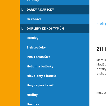
Čelenky
DÁRKY A DÁREČKY
Dekorace
Frak 
DOPLŇKY KE KOSTÝMŮM
Dudlíky
Elektrošoky
211 
PRO FANOUŠKY
Máte s
hledát
Helium a balónky
dětský
e-shop
Hlavolamy a kouzla
Doruč
republ
Hmyz a jiná havěť
Různé 
multic
Hodiny
Hovínka