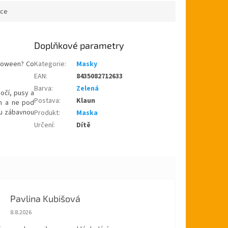
ace
Doplňkové parametry
lloween? Co
Kategorie
:
Masky
EAN
:
8435082712633
Barva
:
Zelená
očí, pusy a
Postava
:
Klaun
en a ne pod
ou zábavnou
Produkt
:
Maska
Určení
:
Dítě
Pavlina Kubišová
Hodnocení obchodu je 5 z 5 hvězdiček.
8.8.2026