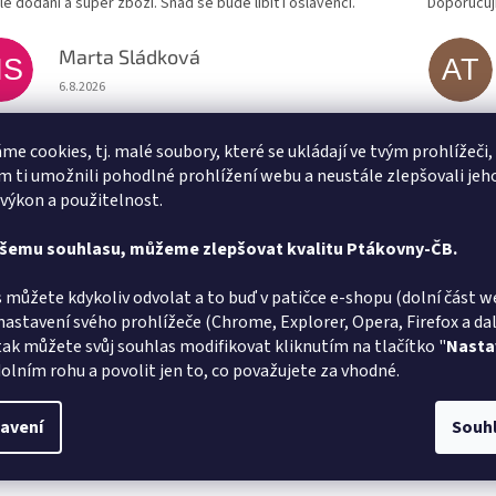
lé dodání a super zboží. Snad se bude líbit i oslavenci.
Doporučuji
Marta Sládková
MS
AT
Hodnocení obchodu je 5 z 5 hvězdiček.
6.8.2026
lé doručení
Vše v poř
me cookies, tj. malé soubory, které se ukládají ve tvým prohlížeči,
 ti umožnili pohodlné prohlížení webu a neustále zlepšovali jeh
 výkon a použitelnost.
ašemu souhlasu, můžeme zlepšovat kvalitu Ptákovny-ČB.
 můžete kdykoliv odvolat a to buď v patičce e-shopu (dolní část w
nastavení svého prohlížeče (Chrome, Explorer, Opera, Firefox a dalš
tak můžete svůj souhlas modifikovat kliknutím na tlačítko "
Nasta
olním rohu a povolit jen to, co považujete za vhodné.
avení
Souh