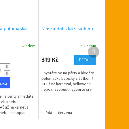
ná polomaska
Maska Babička s šátkem
Skladem
Skladem
Další
produkt
319 Kč
DETAIL
Chystáte se na párty a hledáte
polomasku babičky s šátkem?
šíku
Ať už na karneval, helloween
nebo masopust - vyberte si v
rodinném e-shopu ptakoviny-
e na párty a hledáte
cb.cz. Doručujeme po celé
 vlka nebo
České...
Ať už na karneval,
nebo masopust -
hnědá
červená
 v rodinném e-shopu
cb.cz. Doručujeme