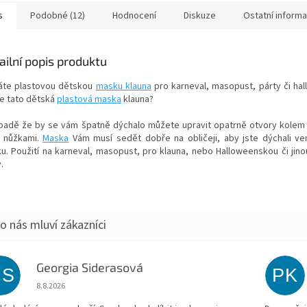
molitanový. Nos je...
po celé...
s
Podobné (12)
Hodnocení
Diskuze
Ostatní inform
ailní popis produktu
áte plastovou dětskou
masku klauna
pro karneval, masopust, párty či ha
le tato dětská
plastová maska
klauna?
ípadě že by se vám špatně dýchalo můžete upravit opatrně otvory kolem 
 nůžkami.
Maska
Vám musí sedět dobře na obličeji, aby jste dýchali v
u. Použití na karneval, masopust, pro klauna, nebo Halloweenskou či jin
.
Georgia Siderasová
GS
PK
Hodnocení obchodu je 5 z 5 hvězdiček.
8.8.2026