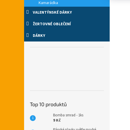
Kamarádka
VALENTÝNSKÉ DÁRKY
ŽERTOVNÉ OBLEČENÍ
DÁRKY
Top 10 produktů
Bomba smrad - 1ks
9 Kč
Pánské plavky světle modré