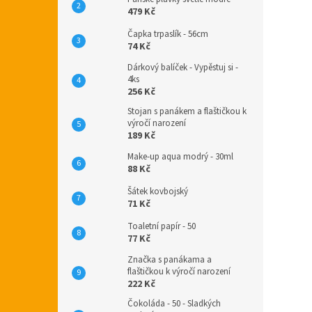
479 Kč
Čapka trpaslík - 56cm
74 Kč
Dárkový balíček - Vypěstuj si -
4ks
256 Kč
Stojan s panákem a flaštičkou k
výročí narození
189 Kč
Make-up aqua modrý - 30ml
88 Kč
Šátek kovbojský
71 Kč
Toaletní papír - 50
77 Kč
Značka s panákama a
flaštičkou k výročí narození
222 Kč
Čokoláda - 50 - Sladkých