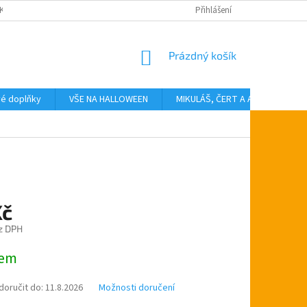
KTY
Přihlášení
NÁKUPNÍ
Prázdný košík
KOŠÍK
vé doplňky
VŠE NA HALLOWEEN
MIKULÁŠ, ČERT A ANDĚL
T
Kč
z DPH
dem
oručit do:
11.8.2026
Možnosti doručení