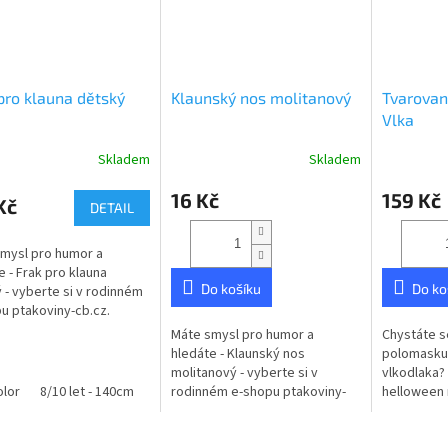
pro klauna dětský
Klaunský nos molitanový
Tvarova
Vlka
Skladem
Skladem
Průměrné
hodnocení
16 Kč
159 Kč
produktu
Kč
DETAIL
je
5,0
mysl pro humor a
z
e - Frak pro klauna
5
Do košíku
Do ko
 - vyberte si v rodinném
hvězdiček.
u ptakoviny-cb.cz.
ujeme po celé České
Máte smysl pro humor a
Chystáte s
ice. Frak pro klauny.
hledáte - Klaunský nos
polomasku
druhy barev.
molitanový - vyberte si v
vlkodlaka? 
olor
8/10 let - 140cm
11/13 let - 158cm
rodinném e-shopu ptakoviny-
helloween 
cb.cz. Doručujeme po celé
vyberte si
České republice. Klaunský nos
ptakoviny-