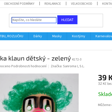
OBCHODNÍ PODMÍNKY
REKLAMACE
VELKOOBCHOD
KONTA
HLEDAT
ATBU, ROZLUČKU
Dárky
Masky
Kostýmy
Karnevalo
a klaun dětský - zelený
4172-3
né
noceno
Podrobnosti hodnocení
Značka:
Sanroma I, S.L.
ní
39 
u
32 Kč be
Měrná
Skla
cena:
ek.
Můžeme d