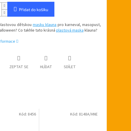
Přidat do košíku
plastovou dětskou
masku klauna
pro karneval, masopust,
halloween? Co takhle tato krásná
plastová maska
klauna?
informace
ZEPTAT SE
HLÍDAT
SDÍLET
Kód:
8456
Kód:
8148A/HNE