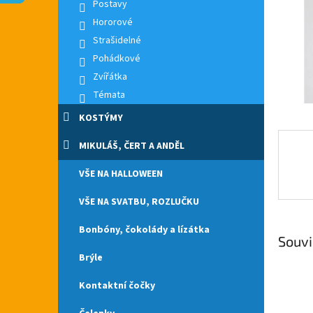
n
Postavy
e
Hororové
l
Strašidelné
Pohádkové
Zvířátka
Témata
KOSTÝMY
MIKULÁŠ, ČERT A ANDĚL
VŠE NA HALLOWEEN
VŠE NA SVATBU, ROZLUČKU
Bonbóny, čokolády a lízátka
Souvi
Brýle
Kontaktní čočky