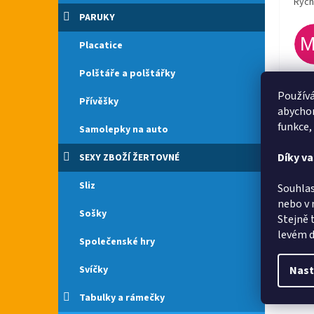
Rych
PARUKY
Placatice
Polštáře a polštářky
Rych
Používá
Přívěšky
abychom
funkce,
Samolepky na auto
Díky v
SEXY ZBOŽÍ ŽERTOVNÉ
Sliz
Souhlas
nebo v 
Sošky
Stejně 
levém d
Společenské hry
Nast
Svíčky
Tabulky a rámečky