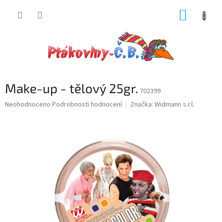
Přejít
NÁKUP
na
obsah
KOŠÍK
Make-up - tělový 25gr.
702399
Průměrné
Neohodnoceno
Podrobnosti hodnocení
Značka:
Widmann s.r.l.
hodnocení
produktu
je
0,0
z
5
hvězdiček.