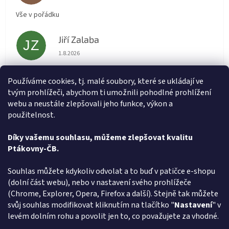
Vše v pořádku
Jiří Zalaba
JZ
Hodnocení obchodu je 5 z 5 hvězdiček.
1.8.2026
Rychlé dodání zboží super
Používáme cookies, tj. malé soubory, které se ukládají ve
tvým prohlížeči, abychom ti umožnili pohodlné prohlížení
Lída
L
webu a neustále zlepšovali jeho funkce, výkon a
Hodnocení obchodu je 5 z 5 hvězdiček.
31.7.2026
použitelnost.
Velmi rychlé vyřízení objednávky
Díky vašemu souhlasu, můžeme zlepšovat kvalitu
Ptákovny-ČB.
Zobrazit další hodnocení
Z
Souhlas můžete kdykoliv odvolat a to buď v patičce e-shopu
á
(dolní část webu), nebo v nastavení svého prohlížeče
Způsob ověřování recenzí
p
(Chrome, Explorer, Opera, Firefox a další). Stejně tak můžete
a
svůj souhlas modifikovat kliknutím na tlačítko "
Nastavení
" v
t
levém dolním rohu a povolit jen to, co považujete za vhodné.
í