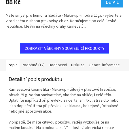
88 Kč
DETAIL
Máte smysl pro humor a hledáte - Make-up - modrá 25gr. - vyberte si
v rodinném e-shopu ptakoviny-cb.cz. Doručujeme po celé České
republice. Ideální na všechny druhy karnevalů...
ZOBRAZIT VŠECHNY SOUVISEJÍCÍ PRODUKTY
Popis
Podobné (12)
Hodnocení
Diskuze
Ostatní informace
Detailní popis produktu
Karnevalová kosmetika - Make-up - tělový v plastové krabičce,
obsah 25 g. Vodou smývatelné, vhodné na obličej i celé tělo.
Uplatníte například při převleku za čerta, smrtku, strašidlo nebo
jako doplnění třeba při převleku za klauna , hokejové ,fotbalové
nebo jiné sportovní akce.
V případě, že máte citlivou pokožku, raději vyzkoušejte na
malém kousku těla a pokud se u Vás dostaví alergická reakce