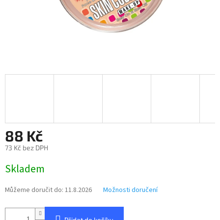
88 Kč
73 Kč bez DPH
Měrná
Skladem
cena:
Můžeme doručit do:
11.8.2026
Možnosti doručení
Přidat do košíku