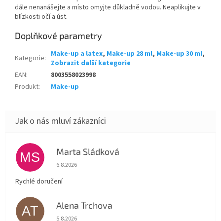
dále nenanášejte a místo omyjte důkladně vodou. Neaplikujte v
blízkosti očí a úst.
Doplňkové parametry
Make-up a latex
,
Make-up 28 ml
,
Make-up 30 ml
,
Kategorie
:
Zobrazit další kategorie
EAN
:
8003558023998
Produkt
:
Make-up
Marta Sládková
MS
Hodnocení obchodu je 5 z 5 hvězdiček.
6.8.2026
Rychlé doručení
Alena Trchova
AT
Hodnocení obchodu je 5 z 5 hvězdiček.
5.8.2026