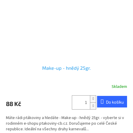
Make-up - hnědý 25gr.
Skladem
Do košíku
88 Kč
Máte rádi ptákoviny a hledáte - Make-up - hnědý 25gr. - vyberte si v
rodinném e-shopu ptakoviny-cb.cz. Doručujeme po celé České
republice. Ideální na všechny druhy karnevalů...