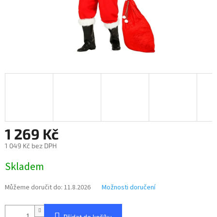
1 269 Kč
1 049 Kč bez DPH
Měrná
Skladem
cena:
Můžeme doručit do:
11.8.2026
Možnosti doručení
Přidat do košíku