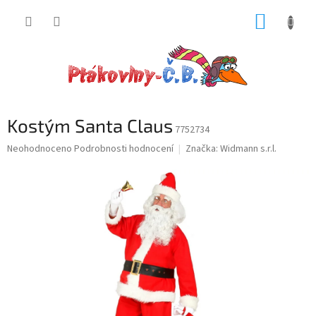
Přejít
NÁKUP
na
obsah
KOŠÍK
Kostým Santa Claus
7752734
Průměrné
Neohodnoceno
Podrobnosti hodnocení
Značka:
Widmann s.r.l.
hodnocení
produktu
je
0,0
z
5
hvězdiček.