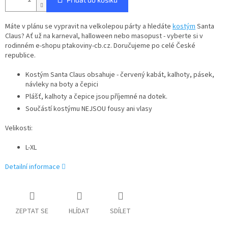
Máte v plánu se vypravit na velkolepou párty a hledáte
kostým
Santa
Claus? Ať už na karneval, halloween nebo masopust - vyberte si v
rodinném e-shopu ptakoviny-cb.cz. Doručujeme po celé České
republice.
Kostým Santa Claus obsahuje - červený kabát, kalhoty, pásek,
návleky na boty a čepici
Plášť, kalhoty a čepice jsou příjemné na dotek.
Součástí kostýmu NEJSOU fousy ani vlasy
Velikosti:
L-XL
Detailní informace
ZEPTAT SE
HLÍDAT
SDÍLET