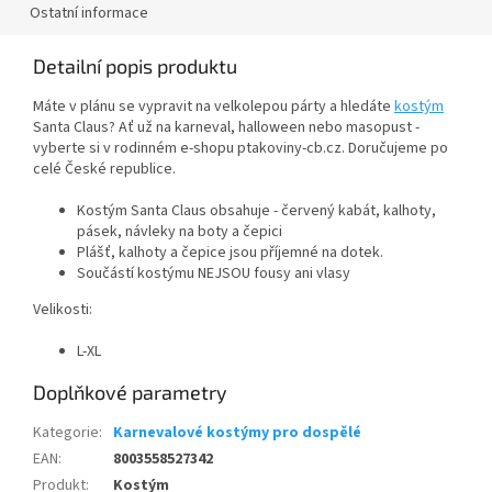
Ostatní informace
Detailní popis produktu
Máte v plánu se vypravit na velkolepou párty a hledáte
kostým
Santa Claus? Ať už na karneval, halloween nebo masopust -
vyberte si v rodinném e-shopu ptakoviny-cb.cz. Doručujeme po
celé České republice.
Kostým Santa Claus obsahuje - červený kabát, kalhoty,
pásek, návleky na boty a čepici
Plášť, kalhoty a čepice jsou příjemné na dotek.
Součástí kostýmu NEJSOU fousy ani vlasy
Velikosti:
L-XL
Doplňkové parametry
Kategorie
:
Karnevalové kostýmy pro dospělé
EAN
:
8003558527342
Produkt
:
Kostým