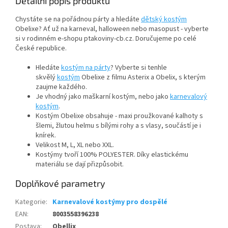
Detailní popis produktu
Chystáte se na pořádnou párty a hledáte
dětský kostým
Obelixe? Ať už na karneval, halloween nebo masopust - vyberte
si v rodinném e-shopu ptakoviny-cb.cz. Doručujeme po celé
České republice.
Hledáte
kostým na párty
? Vyberte si tenhle
skvělý
kostým
Obelixe z filmu Asterix a Obelix, s kterým
zaujme každého.
Je vhodný jako maškarní kostým, nebo jako
karnevalový
kostým
.
Kostým Obelixe obsahuje - maxi proužkované kalhoty s
šlemi, žlutou helmu s bílými rohy a s vlasy, součástí je i
knírek.
Velikost M, L, XL nebo XXL.
Kostýmy tvoří 100% POLYESTER. Díky elastickému
materiálu se dají přizpůsobit.
Doplňkové parametry
Kategorie
:
Karnevalové kostýmy pro dospělé
EAN
:
8003558396238
Postava
:
Obellix