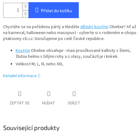
Přidat do košíku
Chystáte se na pořádnou párty a hledáte
dětský kostým
Obelixe? Ať už
na karneval, halloween nebo masopust - vyberte si v rodinném e-shopu
ptakoviny-cb.cz. Doručujeme po celé České republice.
Kostým
Obelixe obsahuje - maxi proužkované kalhoty s šlemi,
žlutou helmu s bílými rohy a s vlasy, součástí je i knírek.
Velikost M, L, XL nebo XXL.
Detailní informace
ZEPTAT SE
HLÍDAT
SDÍLET
Související produkty