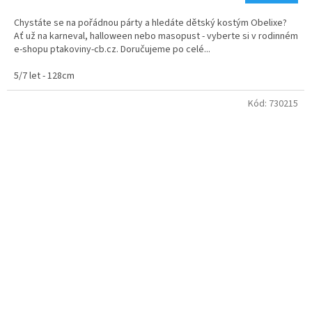
Chystáte se na pořádnou párty a hledáte dětský kostým Obelixe?
Ať už na karneval, halloween nebo masopust - vyberte si v rodinném
e-shopu ptakoviny-cb.cz. Doručujeme po celé...
5/7 let - 128cm
Kód:
730215