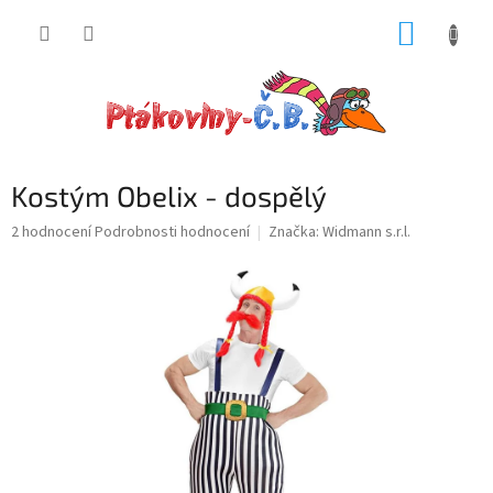
Přejít
NÁKUP
na
obsah
KOŠÍK
Kostým Obelix - dospělý
Průměrné
2 hodnocení
Podrobnosti hodnocení
Značka:
Widmann s.r.l.
hodnocení
produktu
je
5,0
z
5
hvězdiček.