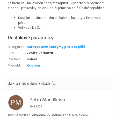
na karneval, halloween nebo masopust - vyberte si v rodinném
e-shopu ptakoviny-cb.cz. Doručujeme po celé České republice.
Kostým indiána obsahuje - halenu, kalhoty a čelenku s
pérem
Velikosti L a XL
Doplňkové parametry
Kategorie
:
Karnevalové kostýmy pro dospělé
EAN
:
Zvolte variantu
Postava
:
Indián
Produkt
:
Kostým
Petra Mandíková
PM
Hodnocení obchodu je 5 z 5 hvězdiček.
10.8.2026
Rychlé vyřízení objednávky, pěkné zboží a fajn ceny