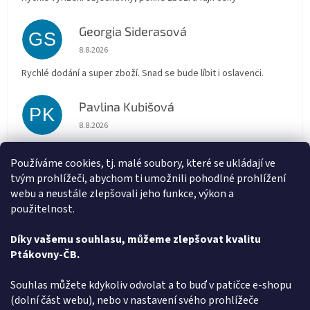
Georgia Siderasová
GS
Hodnocení obchodu je 5 z 5 hvězdiček.
8.8.2026
Rychlé dodání a super zboží. Snad se bude líbit i oslavenci.
Pavlina Kubišová
PK
Hodnocení obchodu je 5 z 5 hvězdiček.
8.8.2026
Doporučuji, super komunikace a rychlé dodání.
Používáme cookies, tj. malé soubory, které se ukládají ve
tvým prohlížeči, abychom ti umožnili pohodlné prohlížení
Marta Sládková
MS
webu a neustále zlepšovali jeho funkce, výkon a
Hodnocení obchodu je 5 z 5 hvězdiček.
6.8.2026
použitelnost.
Rychlé doručení
Díky vašemu souhlasu, můžeme zlepšovat kvalitu
Ptákovny-ČB.
Zobrazit další hodnocení
Z
Souhlas můžete kdykoliv odvolat a to buď v patičce e-shopu
á
(dolní část webu), nebo v nastavení svého prohlížeče
Způsob ověřování recenzí