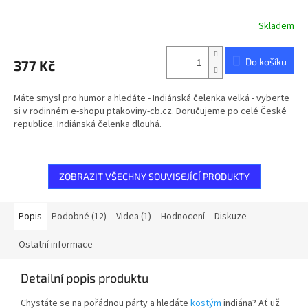
Skladem
Do košíku
377 Kč
Máte smysl pro humor a hledáte - Indiánská čelenka velká - vyberte
si v rodinném e-shopu ptakoviny-cb.cz. Doručujeme po celé České
republice. Indiánská čelenka dlouhá.
ZOBRAZIT VŠECHNY SOUVISEJÍCÍ PRODUKTY
Popis
Podobné (12)
Videa (1)
Hodnocení
Diskuze
Ostatní informace
Detailní popis produktu
Chystáte se na pořádnou párty a hledáte
kostým
indiána? Ať už