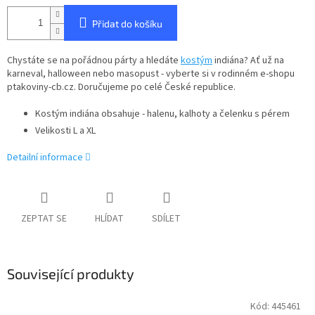
Přidat do košíku
Chystáte se na pořádnou párty a hledáte
kostým
indiána? Ať už na
karneval, halloween nebo masopust - vyberte si v rodinném e-shopu
ptakoviny-cb.cz. Doručujeme po celé České republice.
Kostým indiána obsahuje - halenu, kalhoty a čelenku s pérem
Velikosti L a XL
Detailní informace
ZEPTAT SE
HLÍDAT
SDÍLET
Související produkty
Kód:
445461