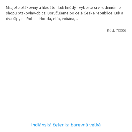
z
Milujete ptákoviny a hledáte - Luk hnědý - vyberte si v rodinném e-
5
shopu ptakoviny-cb.cz. Doručujeme po celé České republice. Luk a
hvězdiček.
dva šípy na Robina Hooda, elfa, indiána,...
Kód:
73306
Indiánská čelenka barevná velká