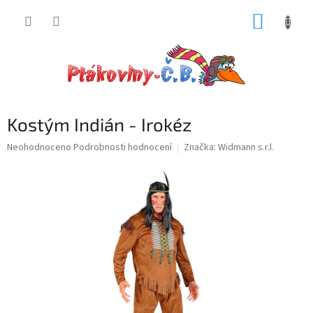
Přejít
NÁKUP
na
obsah
KOŠÍK
Kostým Indián - Irokéz
Průměrné
Neohodnoceno
Podrobnosti hodnocení
Značka:
Widmann s.r.l.
hodnocení
produktu
je
0,0
z
5
hvězdiček.