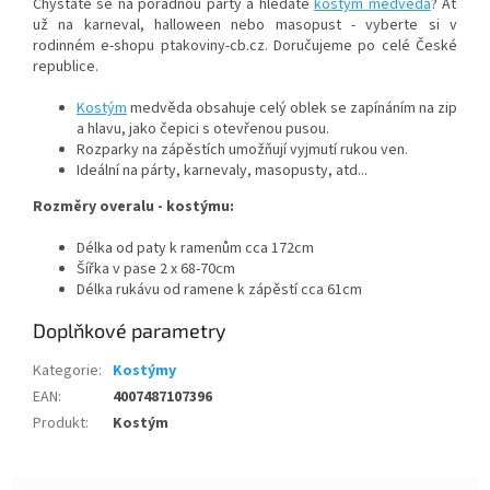
Chystáte se na pořádnou párty a hledáte
kostým medvěda
? Ať
už na karneval, halloween nebo masopust - vyberte si v
rodinném e-shopu ptakoviny-cb.cz. Doručujeme po celé České
republice.
Kostým
medvěda obsahuje celý oblek se zapínáním na zip
a hlavu, jako čepici s otevřenou pusou.
Rozparky na zápěstích umožňují vyjmutí rukou ven.
Ideální na párty, karnevaly, masopusty, atd...
Rozměry overalu - kostýmu:
Délka od paty k ramenům cca 172cm
Šířka v pase 2 x 68-70cm
Délka rukávu od ramene k zápěstí cca 61cm
Doplňkové parametry
Kategorie
:
Kostýmy
EAN
:
4007487107396
Produkt
:
Kostým