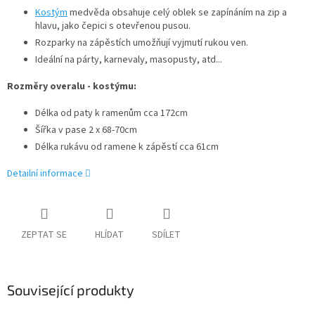
Kostým
medvěda obsahuje celý oblek se zapínáním na zip a
hlavu, jako čepici s otevřenou pusou.
Rozparky na zápěstích umožňují vyjmutí rukou ven.
Ideální na párty, karnevaly, masopusty, atd...
Rozměry overalu - kostýmu:
Délka od paty k ramenům cca 172cm
Šířka v pase 2 x 68-70cm
Délka rukávu od ramene k zápěstí cca 61cm
Detailní informace
ZEPTAT SE
HLÍDAT
SDÍLET
Související produkty