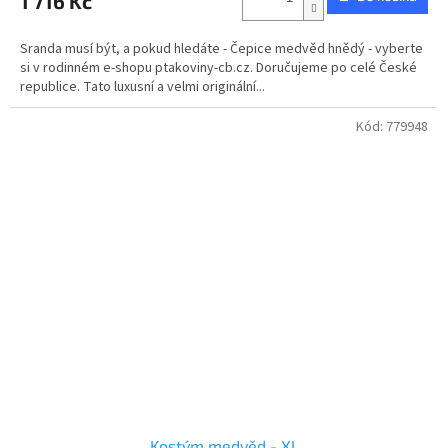
1 716 Kč
je
5,0
z
Sranda musí být, a pokud hledáte - Čepice medvěd hnědý - vyberte
5
si v rodinném e-shopu ptakoviny-cb.cz. Doručujeme po celé České
hvězdiček.
republice. Tato luxusní a velmi originální...
Kód:
779948
Kostým medvěd - XL