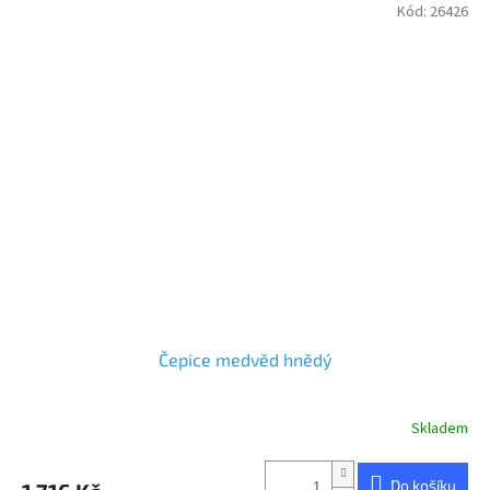
Kód:
26426
Čepice medvěd hnědý
Skladem
Průměrné
hodnocení
produktu
Do košíku