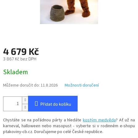
4 679 Kč
3 867 Kč bez DPH
Měrná
Skladem
cena:
Můžeme doručit do:
11.8.2026
Možnosti doručení
Přidat do košíku
Chystáte se na pořádnou párty a hledáte
kostým medvěda
? Ať už na
karneval, halloween nebo masopust - vyberte si v rodinném e-shopu
ptakoviny-cb.cz. Doručujeme po celé České republice.