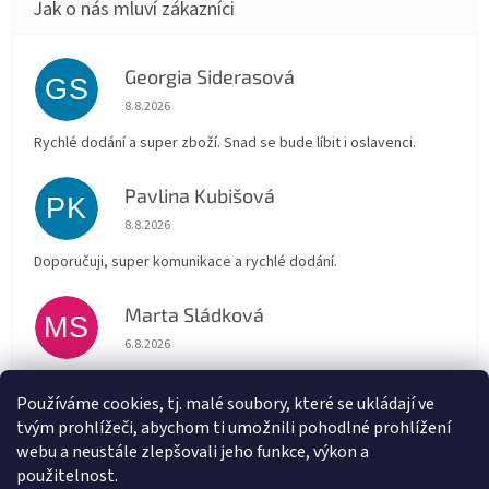
Georgia Siderasová
GS
Hodnocení obchodu je 5 z 5 hvězdiček.
8.8.2026
Rychlé dodání a super zboží. Snad se bude líbit i oslavenci.
Pavlina Kubišová
PK
Hodnocení obchodu je 5 z 5 hvězdiček.
8.8.2026
Doporučuji, super komunikace a rychlé dodání.
Marta Sládková
MS
Hodnocení obchodu je 5 z 5 hvězdiček.
6.8.2026
Rychlé doručení
Používáme cookies, tj. malé soubory, které se ukládají ve
tvým prohlížeči, abychom ti umožnili pohodlné prohlížení
Alena Trchova
AT
webu a neustále zlepšovali jeho funkce, výkon a
Hodnocení obchodu je 5 z 5 hvězdiček.
5.8.2026
použitelnost.