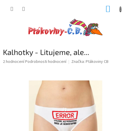
Přejít
NÁKUP
na
obsah
KOŠÍK
Kalhotky - Litujeme, ale...
Průměrné
2 hodnocení
Podrobnosti hodnocení
Značka:
Ptákoviny CB
hodnocení
produktu
je
5,0
z
5
hvězdiček.