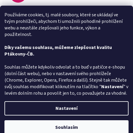
Rychlé doručení
Používáme cookies, tj. malé soubory, které se ukládají ve
tvým prohlížeči, abychom ti umožnili pohodlné prohlížení
Alena Trchova
AT
webu a neustále zlepšovali jeho funkce, výkon a
Hodnocení obchodu je 5 z 5 hvězdiček.
5.8.2026
použitelnost.
Vše v pořádku
Díky vašemu souhlasu, můžeme zlepšovat kvalitu
Ptákovny-ČB.
Zobrazit další hodnocení
Z
Souhlas můžete kdykoliv odvolat a to buď v patičce e-shopu
á
(dolní část webu), nebo v nastavení svého prohlížeče
Způsob ověřování recenzí
p
(Chrome, Explorer, Opera, Firefox a další). Stejně tak můžete
a
svůj souhlas modifikovat kliknutím na tlačítko "
Nastavení
" v
t
levém dolním rohu a povolit jen to, co považujete za vhodné.
í
Vytvořil Shoptet
Nastavení
Copyright 2026
Ptákoviny-CB
. Všechna práva vyhrazena.
Upravit
Souhlasím
nastavení cookies
Pozor změna otevírací dob: Po-Čt - od 13:00 do 17:00 Pátek Zavřeno