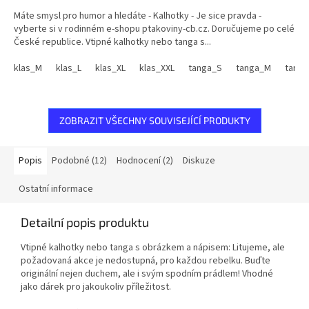
Máte smysl pro humor a hledáte - Kalhotky - Je sice pravda -
vyberte si v rodinném e-shopu ptakoviny-cb.cz. Doručujeme po celé
České republice. Vtipné kalhotky nebo tanga s...
klas_M
klas_L
klas_XL
klas_XXL
tanga_S
tanga_M
tanga
ZOBRAZIT VŠECHNY SOUVISEJÍCÍ PRODUKTY
Popis
Podobné (12)
Hodnocení (2)
Diskuze
Ostatní informace
Detailní popis produktu
Vtipné kalhotky nebo tanga s obrázkem a nápisem: Litujeme, ale
požadovaná akce je nedostupná, pro každou rebelku. Buďte
originální nejen duchem, ale i svým spodním prádlem! Vhodné
jako dárek pro jakoukoliv příležitost.