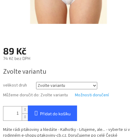
89 Kč
74 Kč bez DPH
Měrná
Zvolte variantu
cena:
velikost druh
Můžeme doručit do:
Zvolte variantu
Možnosti doručení
Přidat do košíku
Máte rádi ptákoviny a hledáte - Kalhotky - Litujeme, ale... - vyberte si v
rodinném e-shopu ptakoviny-cb.cz. Doručujeme po celé České