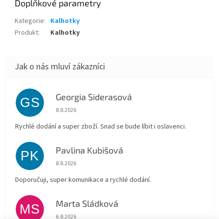
Doplňkové parametry
Kategorie
:
Kalhotky
Produkt
:
Kalhotky
Georgia Siderasová
GS
Hodnocení obchodu je 5 z 5 hvězdiček.
8.8.2026
Rychlé dodání a super zboží. Snad se bude líbit i oslavenci.
Pavlina Kubišová
PK
Hodnocení obchodu je 5 z 5 hvězdiček.
8.8.2026
Doporučuji, super komunikace a rychlé dodání.
Marta Sládková
MS
Hodnocení obchodu je 5 z 5 hvězdiček.
6.8.2026