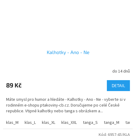
Kalhotky - Ano - Ne
do 14 dnů
89 Kč
DETAIL
Máte smysl pro humor a hledáte - Kalhotky - Ano - Ne - vyberte si v
rodinném e-shopu ptakoviny-cb.cz. Doručujeme po celé České
republice. Vtipné kalhotky nebo tanga s obrázkem a...
klas_M
klas_L
klas_XL
klas_XXL
tanga_S
tanga_M
tanga
Kód:
6957-45/KLA