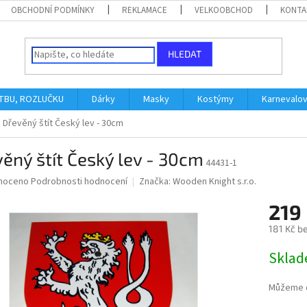
OBCHODNÍ PODMÍNKY
REKLAMACE
VELKOOBCHOD
KONTA
HLEDAT
ATBU, ROZLUČKU
Dárky
Masky
Kostýmy
Karnevalo
Dřevěný štít Český lev - 30cm
ěný štít Český lev - 30cm
44431-1
né
noceno
Podrobnosti hodnocení
Značka:
Wooden Knight s.r.o.
ní
219
u
181 Kč b
Měrná
Skla
cena:
ek.
Můžeme d