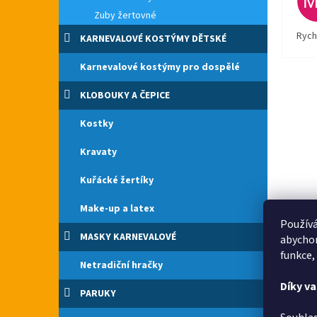
Zuby žertovné
Rych
KARNEVALOVÉ KOSTÝMY DĚTSKÉ
Karnevalové kostýmy pro dospělé
KLOBOUKY A ČEPICE
Kostky
Kravaty
Kuřácké žertíky
Make-up a latex
Používá
MASKY KARNEVALOVÉ
abychom
funkce,
Netradiční hračky
Díky v
PARUKY