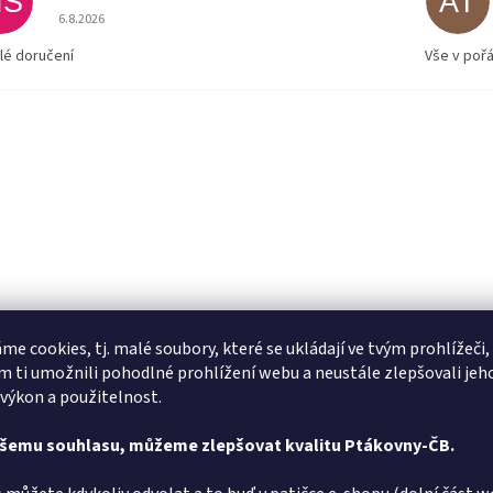
MS
AT
Hodnocení obchodu je 5 z 5 hvězdiček.
6.8.2026
lé doručení
Vše v poř
me cookies, tj. malé soubory, které se ukládají ve tvým prohlížeči,
 ti umožnili pohodlné prohlížení webu a neustále zlepšovali jeh
 výkon a použitelnost.
ašemu souhlasu, můžeme zlepšovat kvalitu Ptákovny-ČB.