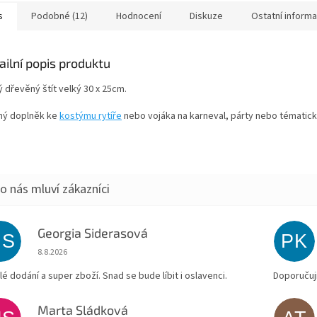
Meč je velký 65cm.
s
Podobné (12)
Hodnocení
Diskuze
Ostatní inform
ailní popis produktu
 dřevěný štít velký 30 x 25cm.
ný doplněk ke
kostýmu rytíře
nebo vojáka na karneval, párty nebo tématick
Georgia Siderasová
GS
PK
Hodnocení obchodu je 5 z 5 hvězdiček.
8.8.2026
lé dodání a super zboží. Snad se bude líbit i oslavenci.
Doporučuji
Marta Sládková