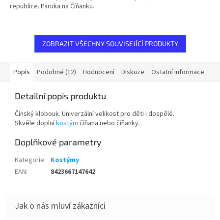
hvězdiček.
republice. Paruka na Číňanku.
ZOBRAZIT VŠECHNY SOUVISEJÍCÍ PRODUKTY
Popis
Podobné (12)
Hodnocení
Diskuze
Ostatní informace
Detailní popis produktu
Čínský klobouk. Univerzální velikost pro děti i dospělé.
Skvěle doplní
kostým
číňana nebo číňanky.
Doplňkové parametry
Kategorie
:
Kostýmy
EAN
:
8423667147642