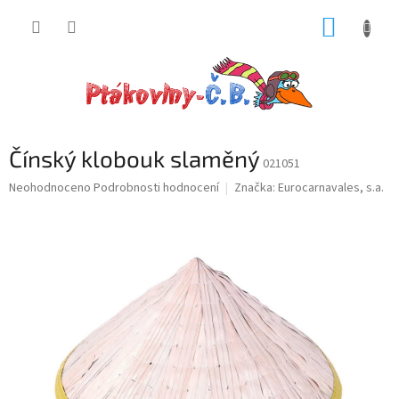
Přejít
NÁKUP
na
obsah
KOŠÍK
Čínský klobouk slaměný
021051
Průměrné
Neohodnoceno
Podrobnosti hodnocení
Značka:
Eurocarnavales, s.a.
hodnocení
produktu
je
0,0
z
5
hvězdiček.