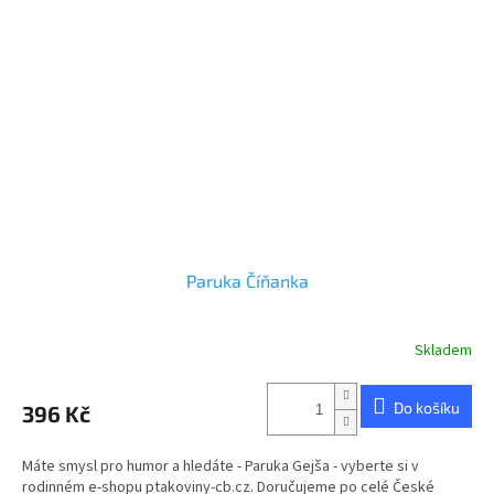
Paruka Číňanka
Skladem
Průměrné
hodnocení
produktu
Do košíku
396 Kč
je
5,0
z
Máte smysl pro humor a hledáte - Paruka Gejša - vyberte si v
5
rodinném e-shopu ptakoviny-cb.cz. Doručujeme po celé České