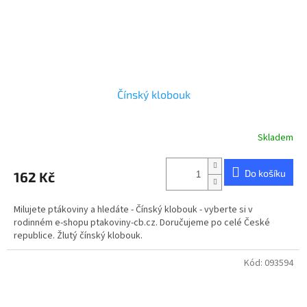
Čínský klobouk
Skladem
Do košíku
162 Kč
Milujete ptákoviny a hledáte - Čínský klobouk - vyberte si v
rodinném e-shopu ptakoviny-cb.cz. Doručujeme po celé České
republice. Žlutý čínský klobouk.
Kód:
093594