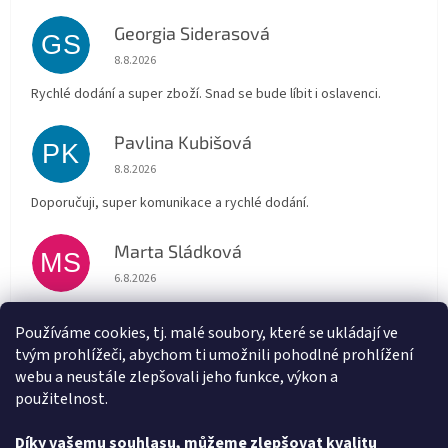
Georgia Siderasová
GS
Hodnocení obchodu je 5 z 5 hvězdiček.
8.8.2026
Rychlé dodání a super zboží. Snad se bude líbit i oslavenci.
Pavlina Kubišová
PK
Hodnocení obchodu je 5 z 5 hvězdiček.
8.8.2026
Doporučuji, super komunikace a rychlé dodání.
Marta Sládková
MS
Hodnocení obchodu je 5 z 5 hvězdiček.
6.8.2026
Rychlé doručení
Používáme cookies, tj. malé soubory, které se ukládají ve
tvým prohlížeči, abychom ti umožnili pohodlné prohlížení
Alena Trchova
AT
webu a neustále zlepšovali jeho funkce, výkon a
Hodnocení obchodu je 5 z 5 hvězdiček.
5.8.2026
použitelnost.
Vše v pořádku
Díky vašemu souhlasu, můžeme zlepšovat kvalitu