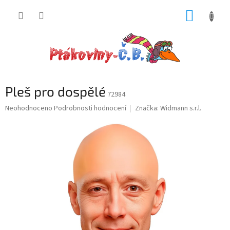
Přejít
NÁKUP
na
obsah
KOŠÍK
Pleš pro dospělé
72984
Průměrné
Neohodnoceno
Podrobnosti hodnocení
Značka:
Widmann s.r.l.
hodnocení
produktu
je
0,0
z
5
hvězdiček.