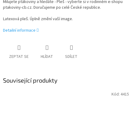
Milujete ptákoviny a hledáte - Pleš - vyberte si v rodinném e-shopu
ptakoviny-cb.cz. Doručujeme po celé České republice.
Latexová pleš. Úplně změní vaší image.
Detailní informace
ZEPTAT SE
HLÍDAT
SDÍLET
Související produkty
Kód:
4415