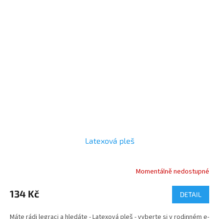
Latexová pleš
Momentálně nedostupné
Průměrné
hodnocení
produktu
134 Kč
DETAIL
je
1,0
Máte rádi legraci a hledáte - Latexová pleš - vyberte si v rodinném e-