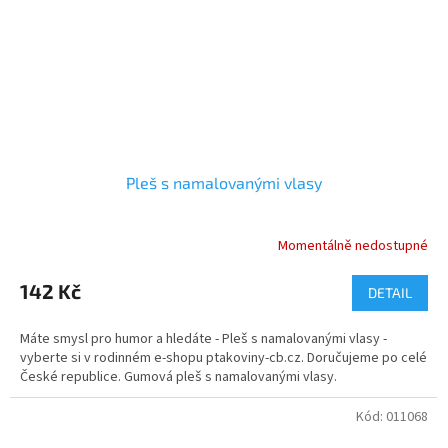
Pleš s namalovanými vlasy
Momentálně nedostupné
Průměrné
hodnocení
produktu
142 Kč
DETAIL
je
5,0
Máte smysl pro humor a hledáte - Pleš s namalovanými vlasy -
z
vyberte si v rodinném e-shopu ptakoviny-cb.cz. Doručujeme po celé
5
České republice. Gumová pleš s namalovanými vlasy.
hvězdiček.
Kód:
011068