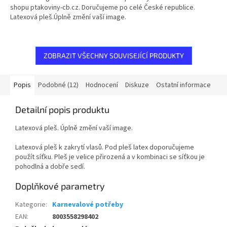
z
shopu ptakoviny-cb.cz. Doručujeme po celé České republice.
5
Latexová pleš.Úplně změní vaší image.
hvězdiček.
ZOBRAZIT VŠECHNY SOUVISEJÍCÍ PRODUKTY
Popis
Podobné (12)
Hodnocení
Diskuze
Ostatní informace
Detailní popis produktu
Latexová pleš. Úplně změní vaší image.
Latexová pleš k zakrytí vlasů. Pod pleš latex doporučujeme
použít síťku. Pleš je velice přirozená a v kombinaci se síťkou je
pohodlná a dobře sedí.
Doplňkové parametry
Kategorie
:
Karnevalové potřeby
EAN
:
8003558298402