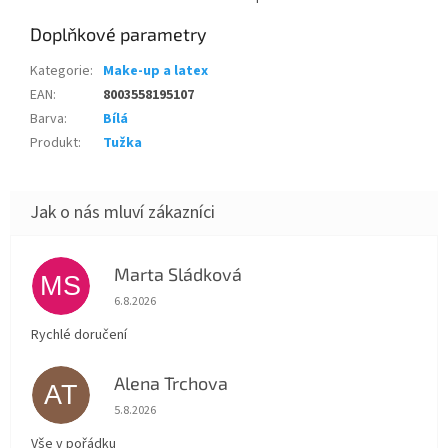
Doplňkové parametry
Kategorie
:
Make-up a latex
EAN
:
8003558195107
Barva
:
Bílá
Produkt
:
Tužka
Marta Sládková
MS
Hodnocení obchodu je 5 z 5 hvězdiček.
6.8.2026
Rychlé doručení
Alena Trchova
AT
Hodnocení obchodu je 5 z 5 hvězdiček.
5.8.2026
Vše v pořádku