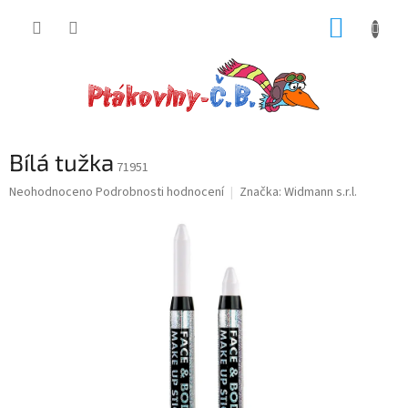
Přejít
NÁKUP
na
obsah
KOŠÍK
Bílá tužka
71951
Průměrné
Neohodnoceno
Podrobnosti hodnocení
Značka:
Widmann s.r.l.
hodnocení
produktu
je
0,0
z
5
hvězdiček.