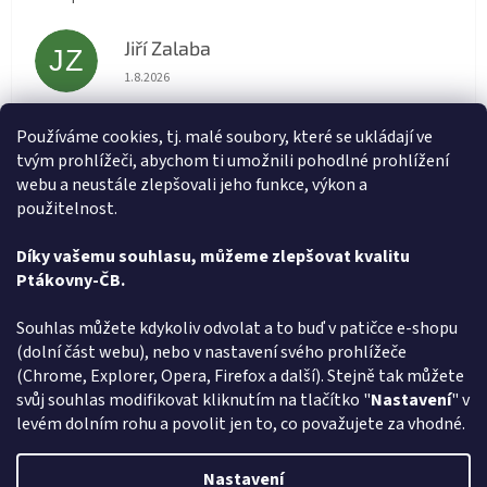
Jiří Zalaba
JZ
Hodnocení obchodu je 5 z 5 hvězdiček.
1.8.2026
Rychlé dodání zboží super
Používáme cookies, tj. malé soubory, které se ukládají ve
tvým prohlížeči, abychom ti umožnili pohodlné prohlížení
Lída
L
webu a neustále zlepšovali jeho funkce, výkon a
Hodnocení obchodu je 5 z 5 hvězdiček.
31.7.2026
použitelnost.
Velmi rychlé vyřízení objednávky
Díky vašemu souhlasu, můžeme zlepšovat kvalitu
Ptákovny-ČB.
Zobrazit další hodnocení
Z
Souhlas můžete kdykoliv odvolat a to buď v patičce e-shopu
á
(dolní část webu), nebo v nastavení svého prohlížeče
Způsob ověřování recenzí
p
(Chrome, Explorer, Opera, Firefox a další). Stejně tak můžete
a
svůj souhlas modifikovat kliknutím na tlačítko "
Nastavení
" v
t
levém dolním rohu a povolit jen to, co považujete za vhodné.
í
Vytvořil Shoptet
Nastavení