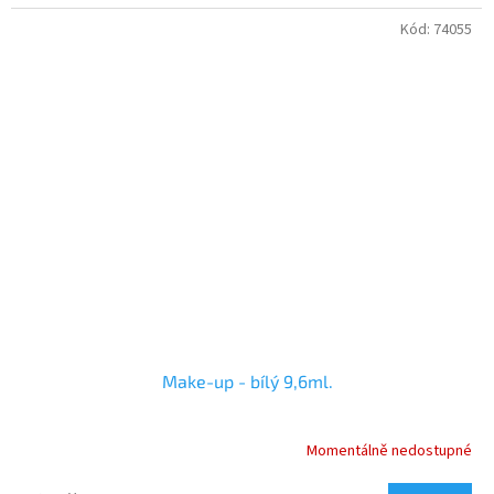
Kód:
74055
Make-up - bílý 9,6ml.
Momentálně nedostupné
Průměrné
hodnocení