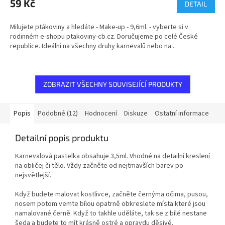
produktu
59 Kč
DETAIL
je
5,0
Milujete ptákoviny a hledáte - Make-up - 9,6ml. - vyberte si v
z
rodinném e-shopu ptakoviny-cb.cz. Doručujeme po celé České
5
republice. Ideální na všechny druhy karnevalů nebo na...
hvězdiček.
ZOBRAZIT VŠECHNY SOUVISEJÍCÍ PRODUKTY
Popis
Podobné (12)
Hodnocení
Diskuze
Ostatní informace
Detailní popis produktu
Karnevalová pastelka obsahuje 3,5ml. Vhodné na detailní kreslení
na obličej či tělo. Vždy začněte od nejtmavších barev po
nejsvětlejší.
Když budete malovat kostlivce, začněte černýma očima, pusou,
nosem potom vemte bílou opatrně obkreslete místa které jsou
namalované černě. Když to takhle uděláte, tak se z bílé nestane
šeda a budete to mít krásně ostré a opravdu děsivé.