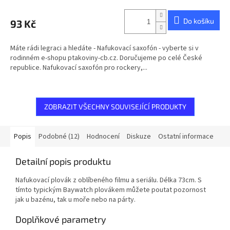
hodnocení
produktu
Do košíku
93 Kč
je
5,0
z
Máte rádi legraci a hledáte - Nafukovací saxofón - vyberte si v
5
rodinném e-shopu ptakoviny-cb.cz. Doručujeme po celé České
hvězdiček.
republice. Nafukovací saxofón pro rockery,...
ZOBRAZIT VŠECHNY SOUVISEJÍCÍ PRODUKTY
Popis
Podobné (12)
Hodnocení
Diskuze
Ostatní informace
Detailní popis produktu
Nafukovací plovák z oblíbeného filmu a seriálu. Délka 73cm. S
tímto typickým Baywatch plovákem můžete poutat pozornost
jak u bazénu, tak u moře nebo na párty.
Doplňkové parametry