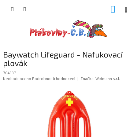
Přejít
NÁKUP
na
obsah
KOŠÍK
Baywatch Lifeguard - Nafukovací
plovák
704837
Průměrné
Neohodnoceno
Podrobnosti hodnocení
Značka:
Widmann s.r.l.
hodnocení
produktu
je
0,0
z
5
hvězdiček.