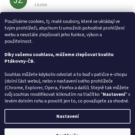
JZ
Hodnocení obchodu je 5 z 5 hvězdiček.
1.8.2026
Rychlé dodání zboží super
Používáme cookies, tj. malé soubory, které se ukládají ve
tvým prohlížeči, abychom ti umožnili pohodlné prohlížení
Lída
L
webu a neustále zlepšovali jeho funkce, výkon a
Hodnocení obchodu je 5 z 5 hvězdiček.
31.7.2026
použitelnost.
Velmi rychlé vyřízení objednávky
Díky vašemu souhlasu, můžeme zlepšovat kvalitu
Ptákovny-ČB.
Zobrazit další hodnocení
Z
Souhlas můžete kdykoliv odvolat a to buď v patičce e-shopu
á
(dolní část webu), nebo v nastavení svého prohlížeče
Způsob ověřování recenzí
p
(Chrome, Explorer, Opera, Firefox a další). Stejně tak můžete
a
svůj souhlas modifikovat kliknutím na tlačítko "
Nastavení
" v
t
levém dolním rohu a povolit jen to, co považujete za vhodné.
í
Vytvořil Shoptet
Nastavení
Copyright 2026
Ptákoviny-CB
. Všechna práva vyhrazena.
Upravit