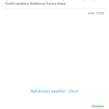
hvězdiček.
České republice. Nafukovací kytara Hawai.
Kód:
72393
Nafukovací saxofón - 55cm
Skladem
Průměrné