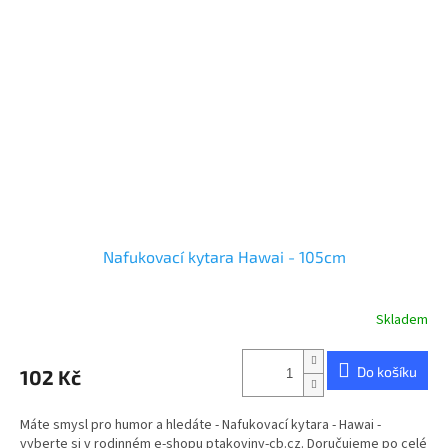
Nafukovací kytara Hawai - 105cm
Skladem
Průměrné
hodnocení
produktu
Do košíku
102 Kč
je
3,0
z
Máte smysl pro humor a hledáte - Nafukovací kytara - Hawai -
5
vyberte si v rodinném e-shopu ptakoviny-cb.cz. Doručujeme po celé