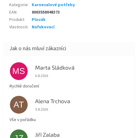
Kategorie
:
Karnevalové potřeby
EAN
:
8003558048373
Produkt
:
Plovák
Vlastnosti
:
Nafukovací
Marta Sládková
MS
Hodnocení obchodu je 5 z 5 hvězdiček.
6.8.2026
Rychlé doručení
Alena Trchova
AT
Hodnocení obchodu je 5 z 5 hvězdiček.
5.8.2026
Vše v pořádku
Jiří Zalaba