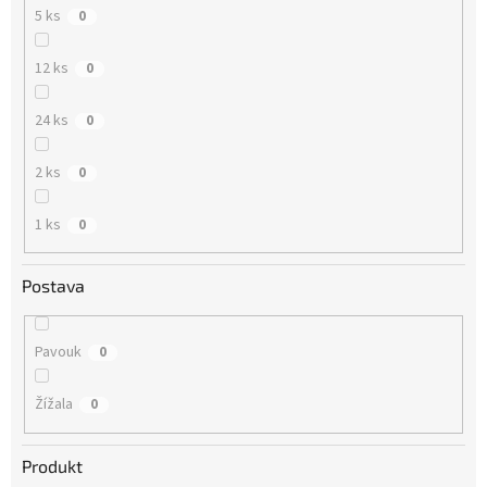
5 ks
0
12 ks
0
24 ks
0
2 ks
0
1 ks
0
Postava
Pavouk
0
Žížala
0
Produkt