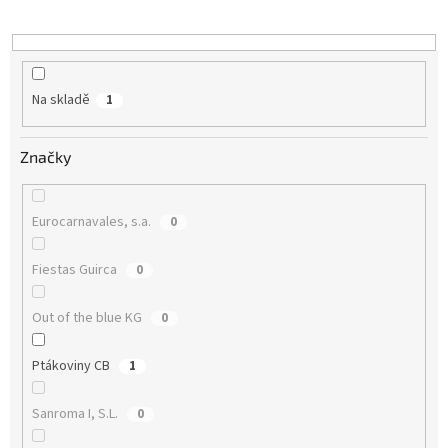
k
t
ů
Na skladě
1
Značky
Eurocarnavales, s.a.
0
Fiestas Guirca
0
Out of the blue KG
0
Ptákoviny CB
1
Sanroma I, S.L.
0