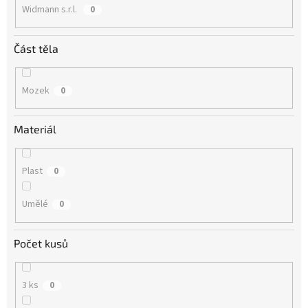
Widmann s.r.l.
0
Část těla
Mozek
0
Materiál
Plast
0
Umělé
0
Počet kusů
3 ks
0