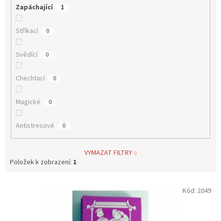
Zapáchající
1
Stříkací
0
Svědící
0
Chechtací
0
Magické
0
Antistresové
0
VYMAZAT FILTRY
Položek k zobrazení:
1
V
Kód:
2049
ý
p
i