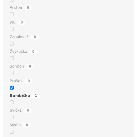
Prsten
0
WC
0
Zapalovač
0
Žvýkačka
0
Bonbon
0
Prášek
0
Bombička
1
Svíčka
0
Mýdlo
0