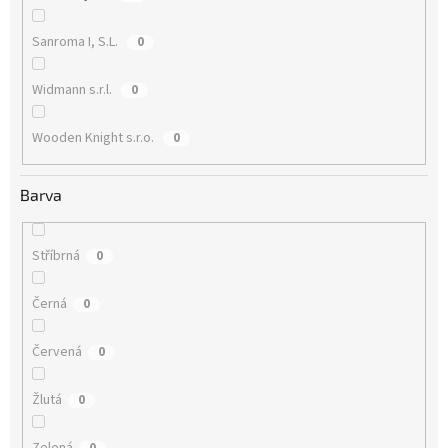
Sanroma I, S.L.
0
Widmann s.r.l.
0
Wooden Knight s.r.o.
0
Barva
Stříbrná
0
Černá
0
Červená
0
Žlutá
0
Zelená
0