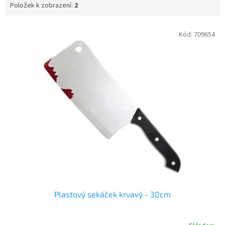
Položek k zobrazení:
2
V
Kód:
709654
ý
p
i
s
p
r
o
d
u
k
t
ů
Plastový sekáček krvavý - 30cm