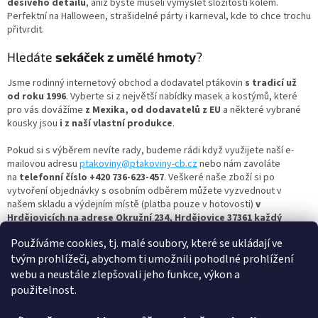
p
děsivého detailu
, aniž byste museli vymýšlet složitosti kolem.
r
Perfektní na Halloween, strašidelné párty i karneval, kde to chce trochu
v
přitvrdit.
k
y
Hledáte
sekáček z umělé hmoty
?
v
ý
Jsme rodinný internetový obchod a dodavatel ptákovin
s tradicí už
p
od roku 1996
. Vyberte si z největší nabídky masek a kostýmů, které
i
pro vás dovážíme
z Mexika, od dodavatelů z EU
a některé vybrané
s
kousky jsou
i z naší vlastní produkce
.
u
Pokud si s výběrem nevíte rady, budeme rádi když využijete naší e-
mailovou adresu
ptakoviny@ptakoviny-cb.cz
nebo nám zavoláte
na
telefonní číslo +420 736-623-457
. Veškeré naše zboží si po
vytvoření objednávky s osobním odběrem můžete vyzvednout v
našem skladu a výdejním místě (platba pouze v hotovosti)
v
Hrdějovicích na adrese Okružní 234, Hrdějovice 37361 každý
všední den od 13:00 do 17:00.
Používáme cookies, tj. malé soubory, které se ukládají ve
Nejbohatší člověk je ten, kdo se umí celý život smát a radovat,
tvým prohlížeči, abychom ti umožnili pohodlné prohlížení
tak si vyberte masku dle vašich představ a bavte se s
webu a neustále zlepšovali jeho funkce, výkon a
námi.
Ptakoviny-cb.cz
- největší výběr
plastových sekáčků
najdete u
použitelnost.
nás! Pro více inspirace se nezapomeňte mrknout i na další kategorie
masek a kostýmů, oblíbené jsou třeba
:
masky čertů
,
hororové