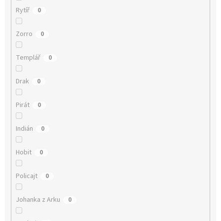
Rytíř
0
Zorro
0
Templář
0
Drak
0
Pirát
0
Indián
0
Hobit
0
Policajt
0
Johanka z Arku
0