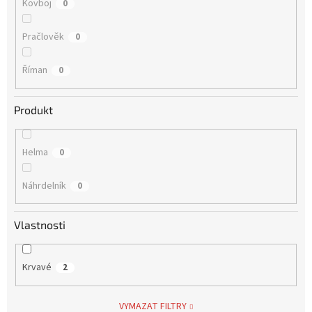
Kovboj
0
Pračlověk
0
Říman
0
Produkt
Helma
0
Náhrdelník
0
Vlastnosti
Krvavé
2
VYMAZAT FILTRY