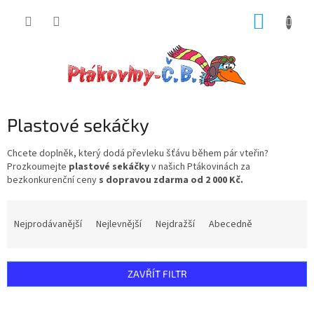
Přejít
NÁKUP
na
obsah
KOŠÍK
Plastové sekáčky
Chcete doplněk, který dodá převleku šťávu během pár vteřin?
Prozkoumejte
plastové sekáčky
v našich Ptákovinách za
bezkonkurenční ceny
s dopravou zdarma od 2 000 Kč.
Ř
a
Nejprodávanější
Nejlevnější
Nejdražší
Abecedně
z
e
n
ZAVŘÍT FILTR
í
p