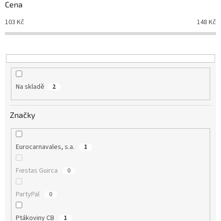
r
Cena
o
d
103
Kč
148
Kč
u
k
t
ů
Na skladě
2
Značky
Eurocarnavales, s.a.
1
Fiestas Guirca
0
PartyPal
0
Ptákoviny CB
1