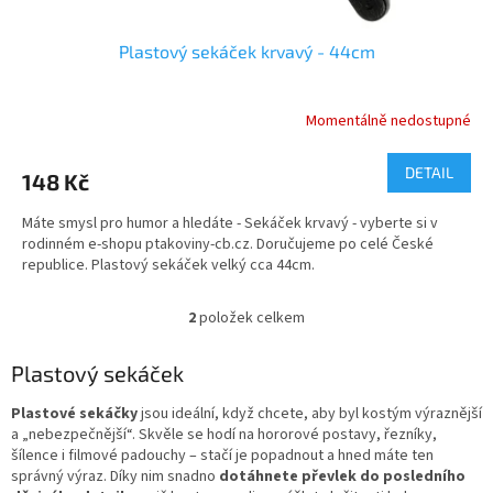
Plastový sekáček krvavý - 44cm
Momentálně nedostupné
DETAIL
148 Kč
Máte smysl pro humor a hledáte - Sekáček krvavý - vyberte si v
rodinném e-shopu ptakoviny-cb.cz. Doručujeme po celé České
republice. Plastový sekáček velký cca 44cm.
2
položek celkem
O
v
l
Plastový sekáček
á
d
Plastové sekáčky
jsou ideální, když chcete, aby byl kostým výraznější
a
a „nebezpečnější“. Skvěle se hodí na hororové postavy, řezníky,
c
šílence i filmové padouchy – stačí je popadnout a hned máte ten
í
správný výraz. Díky nim snadno
dotáhnete převlek do posledního