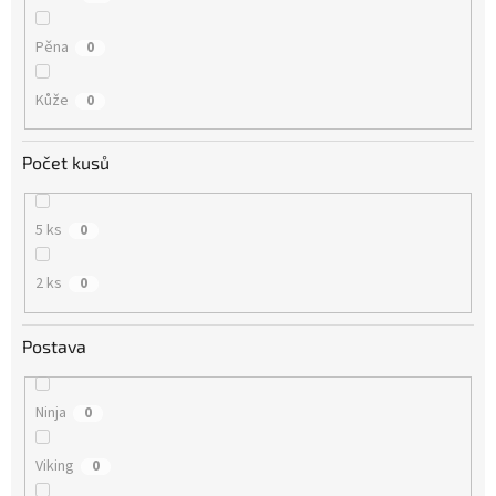
Pěna
0
Kůže
0
Počet kusů
5 ks
0
2 ks
0
Postava
Ninja
0
Viking
0