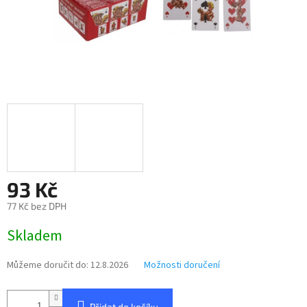
93 Kč
77 Kč bez DPH
Měrná
Skladem
cena:
Můžeme doručit do:
12.8.2026
Možnosti doručení
Přidat do košíku