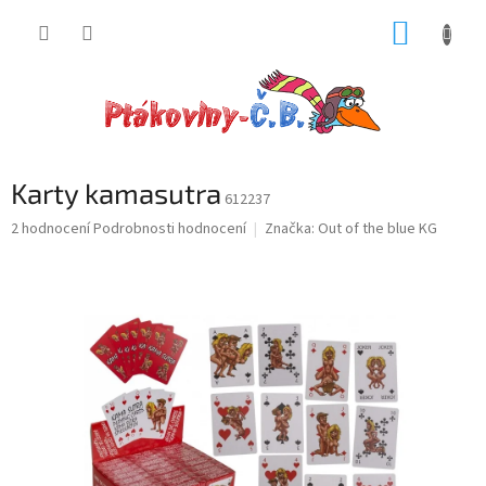
Přejít
NÁKUP
na
obsah
KOŠÍK
Karty kamasutra
612237
Průměrné
2 hodnocení
Podrobnosti hodnocení
Značka:
Out of the blue KG
hodnocení
produktu
je
5,0
z
5
hvězdiček.