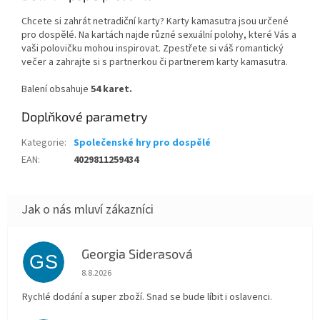
Chcete si zahrát netradiční karty? Karty kamasutra jsou určené
pro dospělé. Na kartách najde různé sexuální polohy, které Vás a
vaši polovičku mohou inspirovat. Zpestřete si váš romantický
večer a zahrajte si s partnerkou či partnerem karty kamasutra.
Balení obsahuje
54 karet.
Doplňkové parametry
Kategorie
:
Společenské hry pro dospělé
EAN
:
4029811259434
Georgia Siderasová
GS
Hodnocení obchodu je 5 z 5 hvězdiček.
8.8.2026
Rychlé dodání a super zboží. Snad se bude líbit i oslavenci.