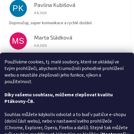
Pavlina Kubišová
PK
Hodnocení obchodu je 5 z 5 hvězdiček.
8.8.2026
Doporučuji, super komunikace a rychlé dodání.
Marta Sládková
MS
Hodnocení obchodu je 5 z 5 hvězdiček.
6.8.2026
Rychlé doručení
Používáme cookies, tj. malé soubory, které se ukládají ve
tvým prohlížeči, abychom ti umožnili pohodlné prohlížení
Alena Trchova
AT
webu a neustále zlepšovali jeho funkce, výkon a
Hodnocení obchodu je 5 z 5 hvězdiček.
5.8.2026
použitelnost.
Vše v pořádku
Díky vašemu souhlasu, můžeme zlepšovat kvalitu
Ptákovny-ČB.
Zobrazit další hodnocení
Z
Souhlas můžete kdykoliv odvolat a to buď v patičce e-shopu
á
(dolní část webu), nebo v nastavení svého prohlížeče
Způsob ověřování recenzí
p
(Chrome, Explorer, Opera, Firefox a další). Stejně tak můžete
a