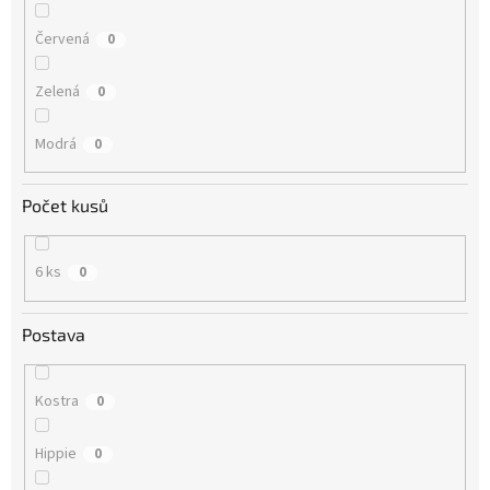
Červená
0
Zelená
0
Modrá
0
Počet kusů
6 ks
0
Postava
Kostra
0
Hippie
0