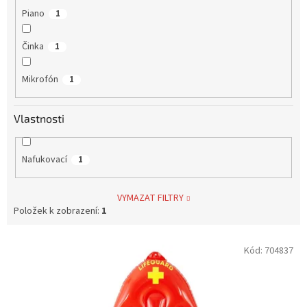
Piano
1
Činka
1
Mikrofón
1
Vlastnosti
Nafukovací
1
VYMAZAT FILTRY
Položek k zobrazení:
1
V
Kód:
704837
ý
p
i
s