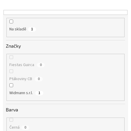
k
t
ů
Na skladě
1
Značky
Fiestas Guirca
0
Ptákoviny CB
0
Widmann s.r.l.
1
Barva
Černá
0