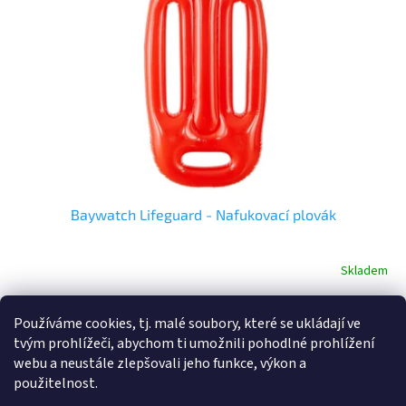
p
r
o
d
u
k
t
ů
Baywatch Lifeguard - Nafukovací plovák
Skladem
Do košíku
177 Kč
Používáme cookies, tj. malé soubory, které se ukládají ve
tvým prohlížeči, abychom ti umožnili pohodlné prohlížení
Máte rádi ptákoviny a hledáte - Baywatch Lifeguard - Nafukovací
webu a neustále zlepšovali jeho funkce, výkon a
plovák - vyberte si v rodinném e-shopu ptakoviny-cb.cz.
použitelnost.
Doručujeme po celé České republice. Nafukovací plovák z...