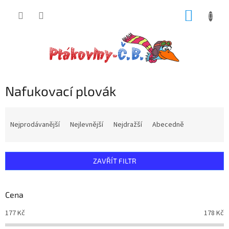
Přejít
NÁKUP
na
obsah
KOŠÍK
Nafukovací plovák
Ř
a
Nejprodávanější
Nejlevnější
Nejdražší
Abecedně
z
e
n
ZAVŘÍT FILTR
í
p
r
Cena
o
d
177
Kč
178
Kč
u